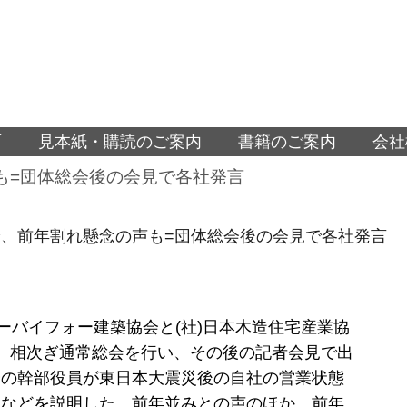
面
見本紙・購読のご案内
書籍のご案内
会社
も=団体総会後の会見で各社発言
、前年割れ懸念の声も=団体総会後の会見で各社発言
ツーバイフォー建築協会と(社)日本木造住宅産業協
、相次ぎ通常総会を行い、その後の記者会見で出
会の幹部役員が東日本大震災後の自社の営業状態
しなどを説明した。前年並みとの声のほか、前年