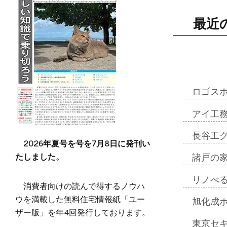
最近
ロゴス
アイ工
長谷工
2026年夏号を号を7月8日に発刊い
たしました。
諸戸の
リノべ
消費者向けの読んで得するノウハ
ウを満載した無料住宅情報紙「ユー
旭化成
ザー版」を年4回発行しております。
東京セ