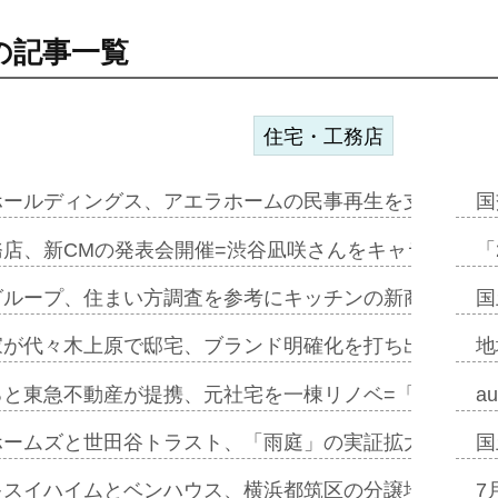
の記事一覧
住宅・工務店
ホールディングス、アエラホームの民事再生を支援=スポ
国
務店、新CMの発表会開催=渋谷凪咲さんをキャラクター
「
グループ、住まい方調査を参考にキッチンの新商品=「フ
国
家が代々木上原で邸宅、ブランド明確化を打ち出す=年内
地
ると東急不動産が提携、元社宅を一棟リノベ=「職住遊」
a
ホームズと世田谷トラスト、「雨庭」の実証拡大へ=ガー
国
キスイハイムとベンハウス、横浜都筑区の分譲地開発で初
7