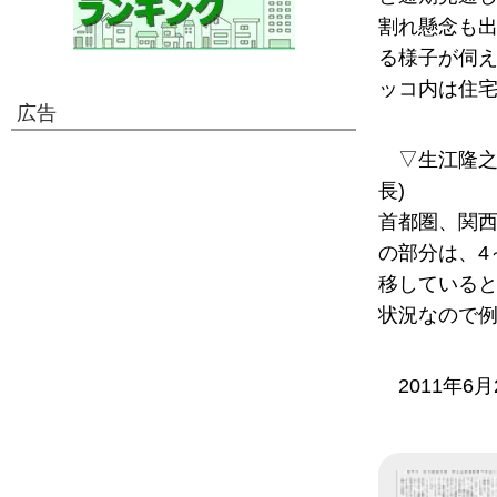
割れ懸念も
る様子が伺え
ッコ内は住宅
広告
▽生江隆之
長)
首都圏、関
の部分は、4
移している
状況なので
2011年