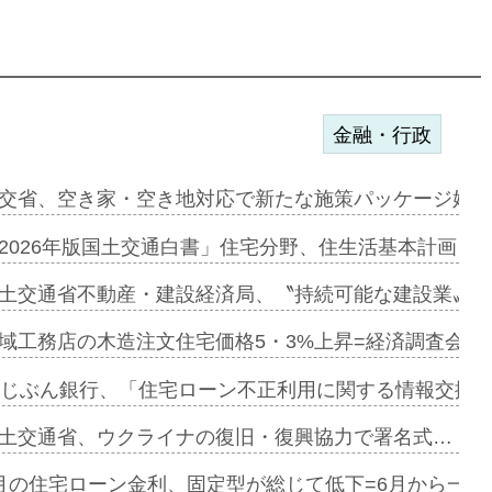
金融・行政
ンサー契約…
交省、空き家・空き地対応で新たな施策パッケージ始動
に起用…
2026年版国土交通白書」住宅分野、住生活基本計画を
ァミーレキ…
土交通省不動産・建設経済局、〝持続可能な建設業〟の
にも城南エ…
域工務店の木造注文住宅価格5・3%上昇=経済調査会「
融合型の賃…
uじぶん銀行、「住宅ローン不正利用に関する情報交換協
デンカフェ…
土交通省、ウクライナの復旧・復興協力で署名式…
協業=お互…
月の住宅ローン金利、固定型が総じて低下=6月から一転