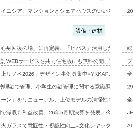
スイニシア、マンションとシェアハウスのいいとこどり
2
設備・建材
「心身回復の場」に再定義、「ビバス」活用した新入浴法
総
討WEBサービスを共同住宅版にも無料公開、YKKAP
プ
上リノベ2026」デザイン事例募集中=YKKAP…
全
物理鍵で管理、小学生の鍵管理に関する意識調査=Natur
2
トーン」をリニューアル、上位モデルの清掃性と安全性追
全
で減収も利益改善、26年5月期決算を発表、今期は増収
J
防火ガラスで意匠性・視認性向上=文化シヤッター…
A