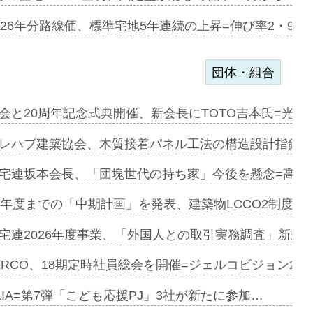
のコリビング…
026年分路線価、標準宅地5年連続の上昇=伸び率2・9%
団体・組合
を提案=P…
会と20周年記念式典開催、新会長にTOTO吉本氏=光触
とワンビ…
レハブ建築協会、木質接着パネル工法の構造設計指針を
宅連坂本会長、「団塊世代の持ち家」今後を懸念=高齢
e…
9年度までの「中期計画」を発表、建築物LCCO2制度へ
加=リンナ…
宅連2026年度事業、「外国人との取引実務調査」新規に
見込む=…
ERCO、18期定時社員総会を開催=ジェルコビジョン203
LIA=第7弾「こども応援PJ」3社が新たに参加…