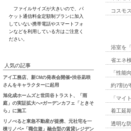
ファイルサイズが大きいので、パ
コスモ
ケット通信料金定額制プランに加入
していない携帯電話やスマートフォ
ンなどを利用している方はご注意く
ださい。
浴室を
省エネ検
人気の記事
「性能向
アイ工務店、新CMの発表会開催=渋谷凪咲
さんをキャラクターに起用
約7割が
旭化成ホームズと世田谷トラスト、「雨
「マイ
庭」の実証拡大へ=ガーデンカフェ「ときそ
ら」に施工
着工延期
リノべると東急不動産が提携、元社宅を一
透明な
棟リノベ=「職住遊」融合型の賃貸レジデン