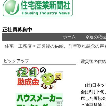
正社員募集中
ホーム
今週の紙
住宅・工務店
>
震災後の供給、前年割れ懸念の声
ピックアップ
震災後の供給
(社)日本
会は5月下旬
席した両協
と通期見通