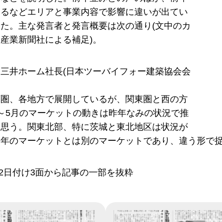
出るなどエリアと事業内容で影響に違いが出てい
た。主な発言者と発言概要は次の通り(文中のカ
産業新聞社による補足)。
三井ホーム社長(日本ツーバイフォー建築協会会
西圏、各地方で展開しているが、関東圏と西の方
～5月のマーケットの動きは昨年なみの状況で推
と思う。関東北部、特に茨城と東北地区は状況が
例年のマーケットとは別のマーケットであり、違う形で
6月2日付け3面から記事の一部を抜粋