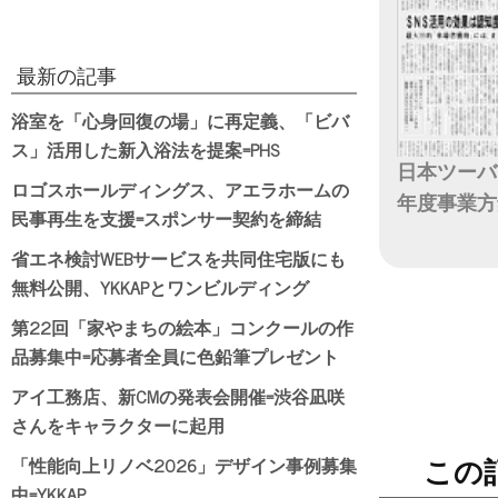
最新の記事
浴室を「心身回復の場」に再定義、「ビバ
ス」活用した新入浴法を提案=PHS
日本ツーバ
ロゴスホールディングス、アエラホームの
年度事業方
民事再生を支援=スポンサー契約を締結
日付
省エネ検討WEBサービスを共同住宅版にも
無料公開、YKKAPとワンビルディング
第22回「家やまちの絵本」コンクールの作
品募集中=応募者全員に色鉛筆プレゼント
アイ工務店、新CMの発表会開催=渋谷凪咲
さんをキャラクターに起用
「性能向上リノベ2026」デザイン事例募集
この
中=YKKAP