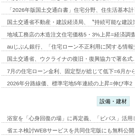
「2026年版国土交通白書」住宅分野、住生活基本計
国土交通省不動産・建設経済局、〝持続可能な建設
地域工務店の木造注文住宅価格5・3%上昇=経済調
auじぶん銀行、「住宅ローン不正利用に関する情報
国土交通省、ウクライナの復旧・復興協力で署名式
7月の住宅ローン金利、固定型が総じて低下=6月か
2026年分路線価、標準宅地5年連続の上昇=伸び率2・
設備・建材
浴室を「心身回復の場」に再定義、「ビバス」活用し
省エネ検討WEBサービスを共同住宅版にも無料公開、