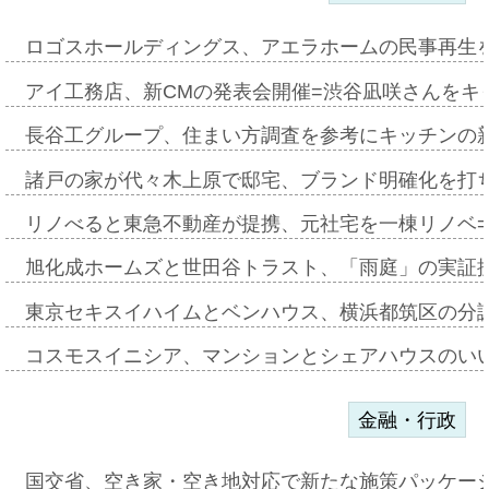
ロゴスホールディングス、アエラホームの民事再生
アイ工務店、新CMの発表会開催=渋谷凪咲さんをキ
長谷工グループ、住まい方調査を参考にキッチンの
諸戸の家が代々木上原で邸宅、ブランド明確化を打
リノべると東急不動産が提携、元社宅を一棟リノベ
旭化成ホームズと世田谷トラスト、「雨庭」の実証
東京セキスイハイムとベンハウス、横浜都筑区の分
コスモスイニシア、マンションとシェアハウスのい
金融・行政
国交省、空き家・空き地対応で新たな施策パッケー