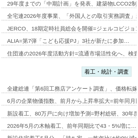
29年度までの「中期計画」を発表、建築物LCCO2
全宅連2026年度事業、「外国人との取引実務調査」新
JERCO、18期定時社員総会を開催=ジェルコビジョン
ALIA=第7弾「こども応援PJ」3社が新たに参加…
住団連の2026年度活動方針=流通市場活性化へ、検
着工・統計・調査
全建総連「第6回工務店アンケート調査」、価格転嫁
6月の企業物価指数、前月から上昇率拡大=前年同月比
新設着工、80万戸に向け増加予測=野村総研、30年
2026年5月の木軸着工、前年同期比で43・5%増に…