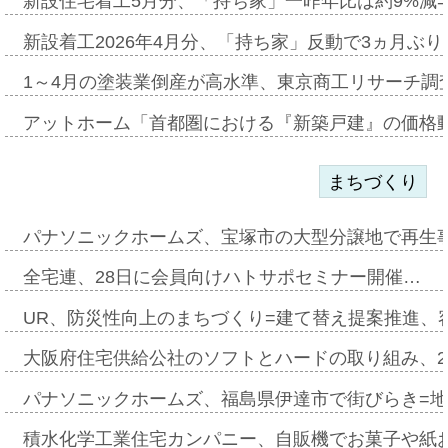
新設住宅着工5月分、「持ち家」一昨年比は約9%減=
新設着工2026年4月分、「持ち家」反動で3ヵ月ぶ
1～4月の塗装業倒産が高水準、東京商工リサーチ調
アットホーム「首都圏における『新築戸建』の価格
まちづくり
パナソニックホームズ、宝塚市の大型分譲地で再生
全宅連、28日に会員向けハトサポセミナー開催…
UR、防災性向上のまちづくり=建て替え提案推進、
大阪府住宅供給公社のソフトとハードの取り組み、2
パナソニックホームズ、福島県伊達市で街びらき=
積水化学工業住宅カンパニー、自販機でお菓子や紙