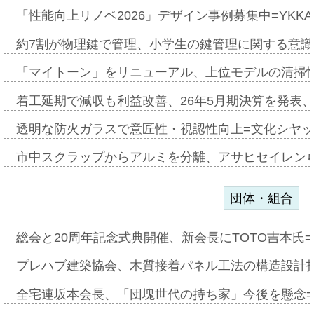
「性能向上リノベ2026」デザイン事例募集中=YKKA
約7割が物理鍵で管理、小学生の鍵管理に関する意識調査
「マイトーン」をリニューアル、上位モデルの清掃
着工延期で減収も利益改善、26年5月期決算を発表
透明な防火ガラスで意匠性・視認性向上=文化シヤ
市中スクラップからアルミを分離、アサヒセイレン
団体・組合
総会と20周年記念式典開催、新会長にTOTO吉本氏
プレハブ建築協会、木質接着パネル工法の構造設計
全宅連坂本会長、「団塊世代の持ち家」今後を懸念