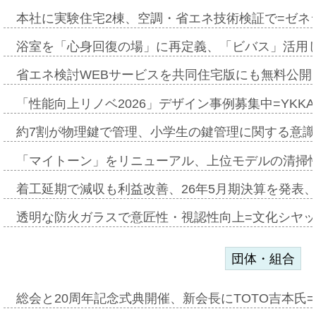
本社に実験住宅2棟、空調・省エネ技術検証で=ゼネ
浴室を「心身回復の場」に再定義、「ビバス」活用し
省エネ検討WEBサービスを共同住宅版にも無料公開、
「性能向上リノベ2026」デザイン事例募集中=YKKA
約7割が物理鍵で管理、小学生の鍵管理に関する意識調査
「マイトーン」をリニューアル、上位モデルの清掃
着工延期で減収も利益改善、26年5月期決算を発表
透明な防火ガラスで意匠性・視認性向上=文化シヤ
団体・組合
総会と20周年記念式典開催、新会長にTOTO吉本氏