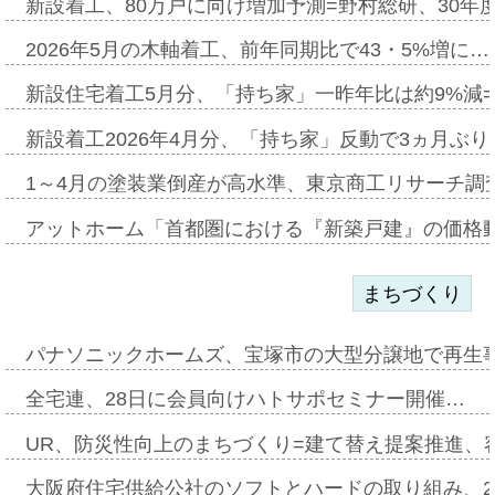
新設着工、80万戸に向け増加予測=野村総研、30年
2026年5月の木軸着工、前年同期比で43・5%増に…
新設住宅着工5月分、「持ち家」一昨年比は約9%減=
新設着工2026年4月分、「持ち家」反動で3ヵ月ぶ
1～4月の塗装業倒産が高水準、東京商工リサーチ調
アットホーム「首都圏における『新築戸建』の価格
まちづくり
パナソニックホームズ、宝塚市の大型分譲地で再生
全宅連、28日に会員向けハトサポセミナー開催…
UR、防災性向上のまちづくり=建て替え提案推進、
大阪府住宅供給公社のソフトとハードの取り組み、2