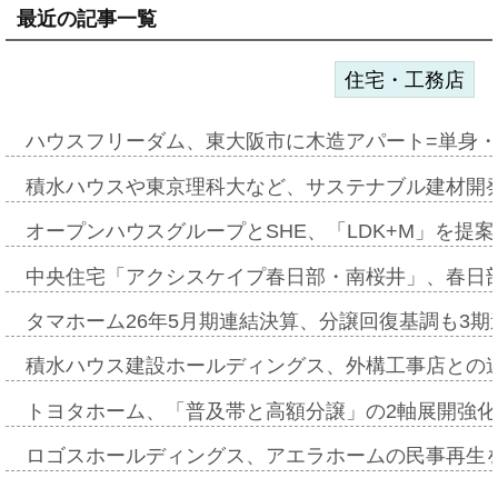
最近の記事一覧
住宅・工務店
ハウスフリーダム、東大阪市に木造アパート=単身・
積水ハウスや東京理科大など、サステナブル建材開
オープンハウスグループとSHE、「LDK+M」を提
中央住宅「アクシスケイプ春日部・南桜井」、春日
タマホーム26年5月期連結決算、分譲回復基調も3
積水ハウス建設ホールディングス、外構工事店との
トヨタホーム、「普及帯と高額分譲」の2軸展開強化
ロゴスホールディングス、アエラホームの民事再生