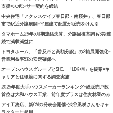
支援=スポンサー契約を締結
中央住宅「アクシスケイプ春日部・南桜井」、春日部
市で駅近分譲展開=平屋建て配置が販売をけん引
タマホーム26年5月期連結決算、分譲回復基調も3期連
続で減収減益に
トヨタホーム、「普及帯と高額分譲」の2軸展開強化=
営業利益率5%の安定確保へ
オープンハウスグループとSHE、「LDK+M」を提案=キ
ャリアと住環境に関する調査実施
2025年度大手ハウスメーカーランキング=総販売戸数
首位は大和ハウス工業、前年度プラスは住友林業のみ
アイ工務店、新CMの発表会開催=渋谷凪咲さんをキャ
ラクターに起用