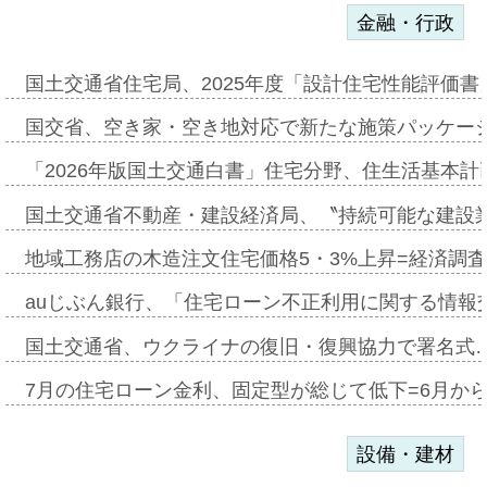
金融・行政
国土交通省住宅局、2025年度「設計住宅性能評価
国交省、空き家・空き地対応で新たな施策パッケー
「2026年版国土交通白書」住宅分野、住生活基本計
国土交通省不動産・建設経済局、〝持続可能な建設
地域工務店の木造注文住宅価格5・3%上昇=経済調
auじぶん銀行、「住宅ローン不正利用に関する情報
国土交通省、ウクライナの復旧・復興協力で署名式
7月の住宅ローン金利、固定型が総じて低下=6月か
設備・建材