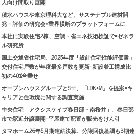
人向け間取り展開
積水ハウスや東京理科大など、サステナブル建材開
発・評価の研究会=業界横断のプラットフォームに
本社に実験住宅2棟、空調・省エネ技術検証で=ゼネラ
ル研究所
国土交通省住宅局、2025年度「設計住宅性能評価書」
交付住宅戸数が年度最多戸数を更新=新設着工構成比
初の40%台乗せ
オープンハウスグループとSHE、「LDK+M」を提案=キ
ャリアと住環境に関する調査実施
中央住宅「アクシスケイプ春日部・南桜井」、春日部
市で駅近分譲展開=平屋建て配置が販売をけん引
タマホーム26年5月期連結決算、分譲回復基調も3期連