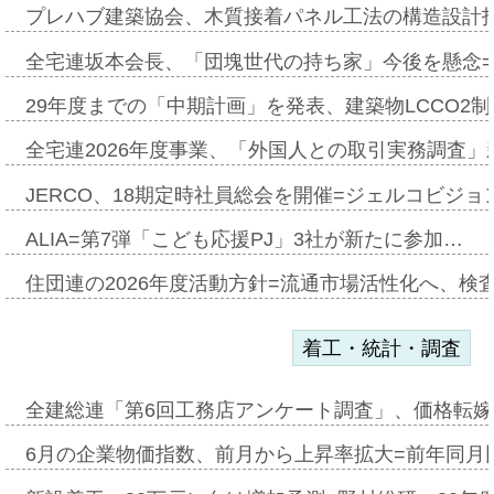
プレハブ建築協会、木質接着パネル工法の構造設計
全宅連坂本会長、「団塊世代の持ち家」今後を懸念
29年度までの「中期計画」を発表、建築物LCCO2
全宅連2026年度事業、「外国人との取引実務調査」新
JERCO、18期定時社員総会を開催=ジェルコビジョン
ALIA=第7弾「こども応援PJ」3社が新たに参加…
住団連の2026年度活動方針=流通市場活性化へ、検
着工・統計・調査
全建総連「第6回工務店アンケート調査」、価格転嫁
6月の企業物価指数、前月から上昇率拡大=前年同月比