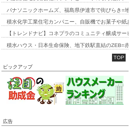
パナソニックホームズ、福島県伊達市で街びらき=
積水化学工業住宅カンパニー、自販機でお菓子や紙
【トレンドナビ】コネプラのコミュニティ醸成サー
積水ハウス・日本生命保険、地下鉄駅直結のZEB=赤坂
TOP
ピックアップ
広告