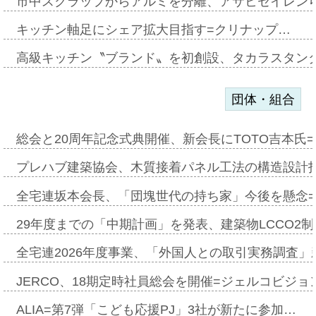
市中スクラップからアルミを分離、アサヒセイレン
キッチン軸足にシェア拡大目指す=クリナップ…
高級キッチン〝ブランド〟を初創設、タカラスタン
団体・組合
総会と20周年記念式典開催、新会長にTOTO吉本氏
プレハブ建築協会、木質接着パネル工法の構造設計
全宅連坂本会長、「団塊世代の持ち家」今後を懸念
29年度までの「中期計画」を発表、建築物LCCO2
全宅連2026年度事業、「外国人との取引実務調査」新
JERCO、18期定時社員総会を開催=ジェルコビジョン
ALIA=第7弾「こども応援PJ」3社が新たに参加…