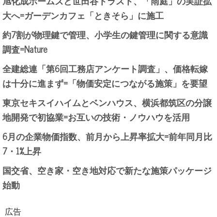
旭化成ホームズと世田谷トラスト、「雨庭」の実証拡
大へ=ガーデンカフェ「ときそら」に施工
約7割が物理鍵で管理、小学生の鍵管理に関する意識
調査=Nature
全建総連「第6回工務店アンケート調査」、価格転嫁
は十分に進まず=「物価安定につながる施策」を要望
東京セキスイハイムとベンハウス、横浜都筑区の分譲
地開発で初協業=お互いの技術・ノウハウを活用
6月の企業物価指数、前月から上昇率拡大=前年同月比
7・1%上昇
国交省、空き家・空き地対応で新たな施策パッケージ
始動
広告