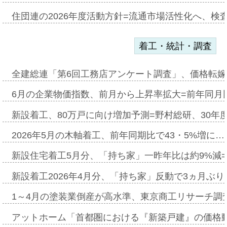
住団連の2026年度活動方針=流通市場活性化へ、検
着工・統計・調査
全建総連「第6回工務店アンケート調査」、価格転嫁
6月の企業物価指数、前月から上昇率拡大=前年同月比
新設着工、80万戸に向け増加予測=野村総研、30年
2026年5月の木軸着工、前年同期比で43・5%増に…
新設住宅着工5月分、「持ち家」一昨年比は約9%減=
新設着工2026年4月分、「持ち家」反動で3ヵ月ぶ
1～4月の塗装業倒産が高水準、東京商工リサーチ調
アットホーム「首都圏における『新築戸建』の価格