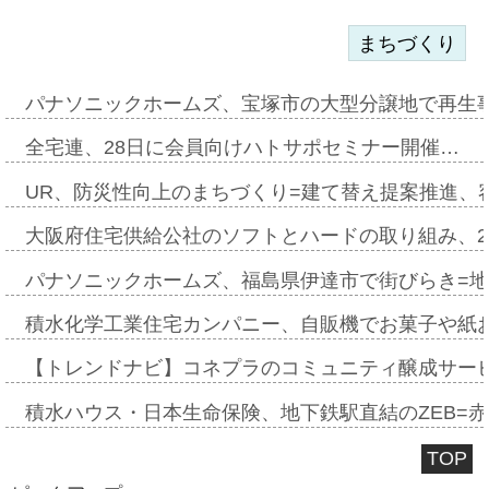
まちづくり
パナソニックホームズ、宝塚市の大型分譲地で再生
全宅連、28日に会員向けハトサポセミナー開催…
UR、防災性向上のまちづくり=建て替え提案推進、
大阪府住宅供給公社のソフトとハードの取り組み、2
パナソニックホームズ、福島県伊達市で街びらき=
積水化学工業住宅カンパニー、自販機でお菓子や紙
【トレンドナビ】コネプラのコミュニティ醸成サー
積水ハウス・日本生命保険、地下鉄駅直結のZEB=赤坂
TOP