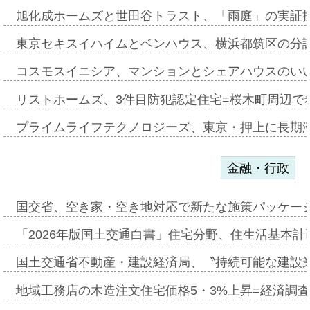
旭化成ホームズと世田谷トラスト、「雨庭」の実証
東京セキスイハイムとベンハウス、横浜都筑区の分
コスモスイニシア、マンションとシェアハウスのい
リストホームズ、3件目防犯認定住宅=桜木町周辺で
プライムライフテクノロジーズ、東京・押上に長期
金融・行政
国交省、空き家・空き地対応で新たな施策パッケー
「2026年版国土交通白書」住宅分野、住生活基本計
国土交通省不動産・建設経済局、〝持続可能な建設
地域工務店の木造注文住宅価格5・3%上昇=経済調