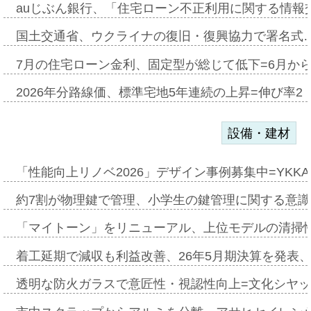
auじぶん銀行、「住宅ローン不正利用に関する情報
国土交通省、ウクライナの復旧・復興協力で署名式
7月の住宅ローン金利、固定型が総じて低下=6月か
2026年分路線価、標準宅地5年連続の上昇=伸び率2・
設備・建材
「性能向上リノベ2026」デザイン事例募集中=YKKA
約7割が物理鍵で管理、小学生の鍵管理に関する意識調査
「マイトーン」をリニューアル、上位モデルの清掃
着工延期で減収も利益改善、26年5月期決算を発表
透明な防火ガラスで意匠性・視認性向上=文化シヤ