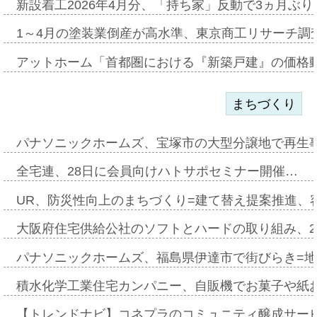
新設着工2026年4月分、「持ち家」反動で3ヵ月ぶ
1～4月の塗装業倒産が高水準、東京商工リサーチ調
アットホーム「首都圏における『新築戸建』の価格
まちづくり
パナソニックホームズ、宝塚市の大型分譲地で再生
全宅連、28日に会員向けハトサポセミナー開催…
UR、防災性向上のまちづくり=建て替え提案推進、
大阪府住宅供給公社のソフトとハードの取り組み、2
パナソニックホームズ、福島県伊達市で街びらき=
積水化学工業住宅カンパニー、自販機でお菓子や紙
【トレンドナビ】コネプラのコミュニティ醸成サー