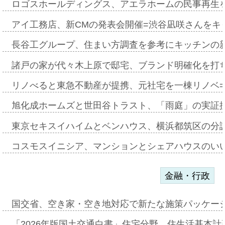
ロゴスホールディングス、アエラホームの民事再生
アイ工務店、新CMの発表会開催=渋谷凪咲さんをキ
長谷工グループ、住まい方調査を参考にキッチンの
諸戸の家が代々木上原で邸宅、ブランド明確化を打
リノべると東急不動産が提携、元社宅を一棟リノベ
旭化成ホームズと世田谷トラスト、「雨庭」の実証
東京セキスイハイムとベンハウス、横浜都筑区の分
コスモスイニシア、マンションとシェアハウスのい
金融・行政
国交省、空き家・空き地対応で新たな施策パッケー
「2026年版国土交通白書」住宅分野、住生活基本計