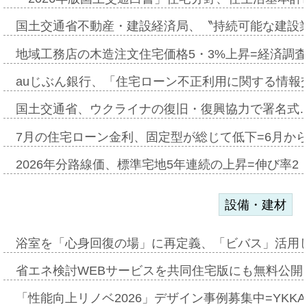
国土交通省不動産・建設経済局、〝持続可能な建設
地域工務店の木造注文住宅価格5・3%上昇=経済調
auじぶん銀行、「住宅ローン不正利用に関する情報
国土交通省、ウクライナの復旧・復興協力で署名式
7月の住宅ローン金利、固定型が総じて低下=6月か
2026年分路線価、標準宅地5年連続の上昇=伸び率2・
設備・建材
浴室を「心身回復の場」に再定義、「ビバス」活用し
省エネ検討WEBサービスを共同住宅版にも無料公開、
「性能向上リノベ2026」デザイン事例募集中=YKKA