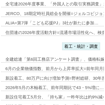
全宅連2026年度事業、「外国人との取引実務調査」新
JERCO、18期定時社員総会を開催=ジェルコビジョン
ALIA=第7弾「こども応援PJ」3社が新たに参加…
住団連の2026年度活動方針=流通市場活性化へ、検
着工・統計・調査
全建総連「第6回工務店アンケート調査」、価格転嫁
6月の企業物価指数、前月から上昇率拡大=前年同月比
新設着工、80万戸に向け増加予測=野村総研、30年
2026年5月の木軸着工、前年同期比で43・5%増に…
新設住宅着工5月分、「持ち家」一昨年比は約9%減=