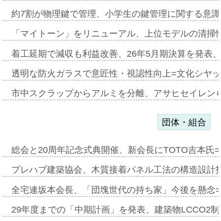
約7割が物理鍵で管理、小学生の鍵管理に関する意識調査
「マイトーン」をリニューアル、上位モデルの清掃
着工延期で減収も利益改善、26年5月期決算を発表
透明な防火ガラスで意匠性・視認性向上=文化シヤ
市中スクラップからアルミを分離、アサヒセイレン
団体・組合
総会と20周年記念式典開催、新会長にTOTO吉本氏
プレハブ建築協会、木質接着パネル工法の構造設計
全宅連坂本会長、「団塊世代の持ち家」今後を懸念
29年度までの「中期計画」を発表、建築物LCCO2