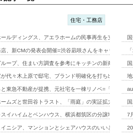
住宅・工務店
ホールディングス、アエラホームの民事再生を支援=スポ
国
務店、新CMの発表会開催=渋谷凪咲さんをキャラクター
「
グループ、住まい方調査を参考にキッチンの新商品=「フ
国
家が代々木上原で邸宅、ブランド明確化を打ち出す=年内
地
ると東急不動産が提携、元社宅を一棟リノベ=「職住遊」
a
ホームズと世田谷トラスト、「雨庭」の実証拡大へ=ガー
国
キスイハイムとベンハウス、横浜都筑区の分譲地開発で初
7
スイニシア、マンションとシェアハウスのいいとこどり
2