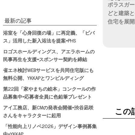
ポラスガー
どと建築と
最新の記事
住宅を展開
浴室を「心身回復の場」に再定義、「ビバ
日付
ス」活用した新入浴法を提案=PHS
ロゴスホールディングス、アエラホームの
民事再生を支援=スポンサー契約を締結
省エネ検討WEBサービスを共同住宅版にも
無料公開、YKKAPとワンビルディング
第22回「家やまちの絵本」コンクールの作
品募集中=応募者全員に色鉛筆プレゼント
アイ工務店、新CMの発表会開催=渋谷凪咲
この
さんをキャラクターに起用
「性能向上リノベ2026」デザイン事例募集
中=YKKAP