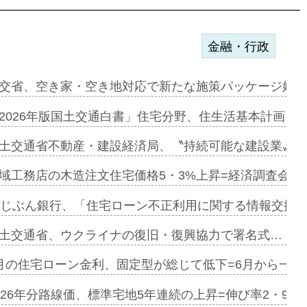
金融・行政
ンサー契約…
交省、空き家・空き地対応で新たな施策パッケージ始動
に起用…
2026年版国土交通白書」住宅分野、住生活基本計画を
ァミーレキ…
土交通省不動産・建設経済局、〝持続可能な建設業〟の
にも城南エ…
域工務店の木造注文住宅価格5・3%上昇=経済調査会「
融合型の賃…
uじぶん銀行、「住宅ローン不正利用に関する情報交換協
デンカフェ…
土交通省、ウクライナの復旧・復興協力で署名式…
協業=お互…
月の住宅ローン金利、固定型が総じて低下=6月から一転
のコリビング…
026年分路線価、標準宅地5年連続の上昇=伸び率2・9%