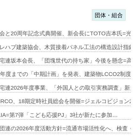
団体・組合
を提案=P…
会と20周年記念式典開催、新会長にTOTO吉本氏=光触
とワンビ…
レハブ建築協会、木質接着パネル工法の構造設計指針を
宅連坂本会長、「団塊世代の持ち家」今後を懸念=高齢
e…
9年度までの「中期計画」を発表、建築物LCCO2制度へ
加=リンナ…
宅連2026年度事業、「外国人との取引実務調査」新規に
見込む=…
ERCO、18期定時社員総会を開催=ジェルコビジョン203
LIA=第7弾「こども応援PJ」3社が新たに参加…
開始=三協…
団連の2026年度活動方針=流通市場活性化へ、検査・