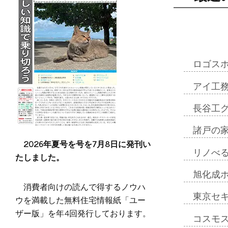
ロゴス
アイ工
長谷工
諸戸の
2026年夏号を号を7月8日に発刊い
リノべ
たしました。
旭化成
消費者向けの読んで得するノウハ
東京セ
ウを満載した無料住宅情報紙「ユー
ザー版」を年4回発行しております。
コスモ