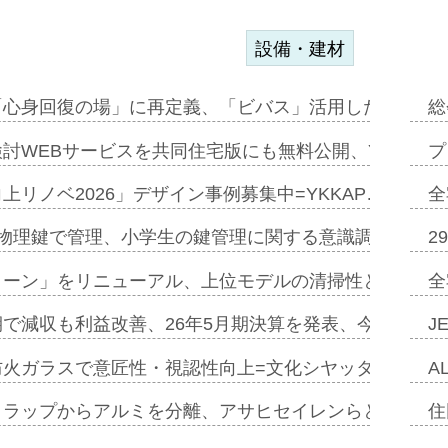
設備・建材
「心身回復の場」に再定義、「ビバス」活用した新入浴法
総
討WEBサービスを共同住宅版にも無料公開、YKKAP
プ
上リノベ2026」デザイン事例募集中=YKKAP…
全
物理鍵で管理、小学生の鍵管理に関する意識調査=Natur
2
トーン」をリニューアル、上位モデルの清掃性と安全性追
全
で減収も利益改善、26年5月期決算を発表、今期は増収
J
防火ガラスで意匠性・視認性向上=文化シヤッター…
A
クラップからアルミを分離、アサヒセイレンらと協働開発
住