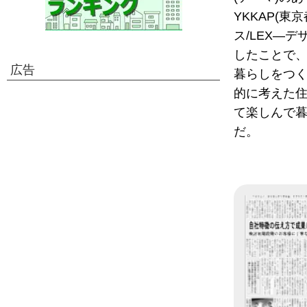
YKKAP(
ス/LEX―
したことで
広告
暮らしをつ
的に考えた
て楽しんで
だ。