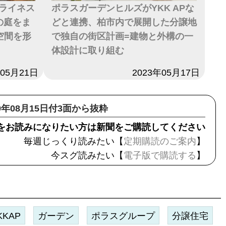
ライネス
ポラスガーデンヒルズがYKK APな
の庭をま
どと連携、柏市内で展開した分譲地
空間を形
で独自の街区計画=建物と外構の一
体設計に取り組む
年05月21日
日付
2023年05月17日
19年08月15日付3面から抜粋
をお読みになりたい方は新聞をご購読してください
毎週じっくり読みたい【
定期購読のご案内
】
今スグ読みたい【
電子版で購読する
】
KKAP
ガーデン
ポラスグループ
分譲住宅