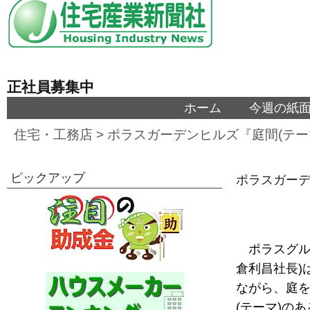
正社員募集中
ホーム
今週の紙
住宅・工務店
>
ポラスガーデンヒルズ『庭間(テー
ピックアップ
ポラスガーデ
ポラスグル
倉利昌社長)
ながら、庭
(テーマ)の