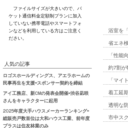
ファイルサイズが大きいので、パ
ケット通信料金定額制プランに加入
していない携帯電話やスマートフォ
ンなどを利用している方はご注意く
浴室を
ださい。
省エネ検
「性能向
人気の記事
約7割が
ロゴスホールディングス、アエラホームの
「マイ
民事再生を支援=スポンサー契約を締結
アイ工務店、新CMの発表会開催=渋谷凪咲
着工延期
さんをキャラクターに起用
透明な
2025年度大手ハウスメーカーランキング=
総販売戸数首位は大和ハウス工業、前年度
市中ス
プラスは住友林業のみ