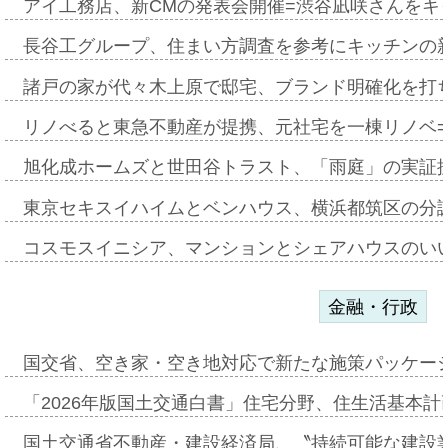
アイ工務店、新CMの発表会開催=渋谷凪咲さんをキ
長谷工グループ、住まい方調査を参考にキッチンの
諸戸の家が代々木上原で邸宅、ブランド明確化を打
リノべると東急不動産が提携、元社宅を一棟リノベ
旭化成ホームズと世田谷トラスト、「雨庭」の実証
東京セキスイハイムとベンハウス、横浜都筑区の分
コスモスイニシア、マンションとシェアハウスのい
金融・行政
国交省、空き家・空き地対応で新たな施策パッケー
「2026年版国土交通白書」住宅分野、住生活基本計
国土交通省不動産・建設経済局、〝持続可能な建設