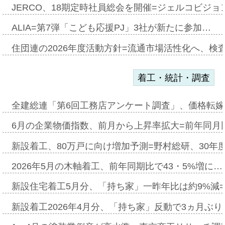
JERCO、18期定時社員総会を開催=ジェルコビジョン
ALIA=第7弾「こども応援PJ」3社が新たに参加…
住団連の2026年度活動方針=流通市場活性化へ、検
着工・統計・調査
全建総連「第6回工務店アンケート調査」、価格転嫁
6月の企業物価指数、前月から上昇率拡大=前年同月比
新設着工、80万戸に向け増加予測=野村総研、30年
2026年5月の木軸着工、前年同期比で43・5%増に…
新設住宅着工5月分、「持ち家」一昨年比は約9%減=
新設着工2026年4月分、「持ち家」反動で3ヵ月ぶ