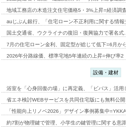
地域工務店の木造注文住宅価格5・3%上昇=経済調
auじぶん銀行、「住宅ローン不正利用に関する情報
国土交通省、ウクライナの復旧・復興協力で署名式
7月の住宅ローン金利、固定型が総じて低下=6月か
2026年分路線価、標準宅地5年連続の上昇=伸び率2・
設備・建材
浴室を「心身回復の場」に再定義、「ビバス」活用し
省エネ検討WEBサービスを共同住宅版にも無料公開、
「性能向上リノベ2026」デザイン事例募集中=YKKA
約7割が物理鍵で管理、小学生の鍵管理に関する意識調査