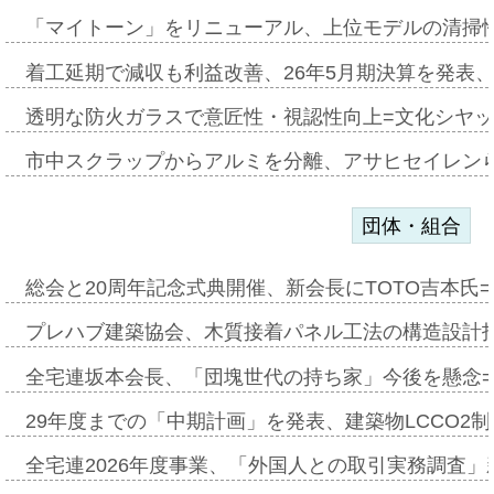
「マイトーン」をリニューアル、上位モデルの清掃
着工延期で減収も利益改善、26年5月期決算を発表
透明な防火ガラスで意匠性・視認性向上=文化シヤ
市中スクラップからアルミを分離、アサヒセイレン
団体・組合
総会と20周年記念式典開催、新会長にTOTO吉本氏
プレハブ建築協会、木質接着パネル工法の構造設計
全宅連坂本会長、「団塊世代の持ち家」今後を懸念
29年度までの「中期計画」を発表、建築物LCCO2
全宅連2026年度事業、「外国人との取引実務調査」新