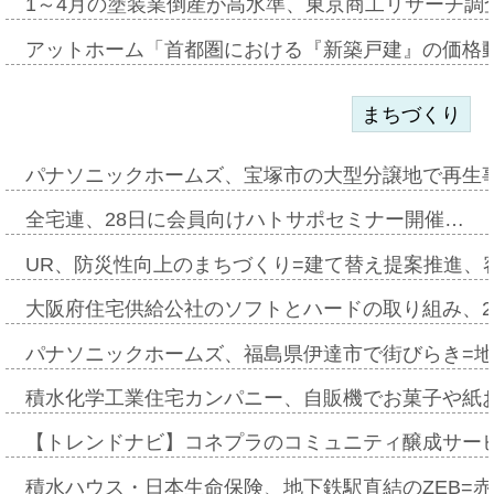
1～4月の塗装業倒産が高水準、東京商工リサーチ調
アットホーム「首都圏における『新築戸建』の価格
まちづくり
パナソニックホームズ、宝塚市の大型分譲地で再生
全宅連、28日に会員向けハトサポセミナー開催…
UR、防災性向上のまちづくり=建て替え提案推進、
大阪府住宅供給公社のソフトとハードの取り組み、2
パナソニックホームズ、福島県伊達市で街びらき=
積水化学工業住宅カンパニー、自販機でお菓子や紙
【トレンドナビ】コネプラのコミュニティ醸成サー
積水ハウス・日本生命保険、地下鉄駅直結のZEB=赤坂