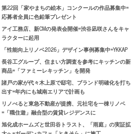
第22回「家やまちの絵本」コンクールの作品募集中=
応募者全員に色鉛筆プレゼント
アイ工務店、新CMの発表会開催=渋谷凪咲さんをキャ
ラクターに起用
「性能向上リノベ2026」デザイン事例募集中=YKKAP
長谷工グループ、住まい方調査を参考にキッチンの新
商品=「ファミーレキッチン」を開発
諸戸の家が代々木上原で邸宅、ブランド明確化を打ち
出す=年内にも城南エリアで計画も
リノべると東急不動産が提携、元社宅を一棟リノベ
=「職住遊」融合型の賃貸レジデンスに
旭化成ホームズと世田谷トラスト、「雨庭」の実証拡
大へ=ガーデンカフェ「ときそら」に施工