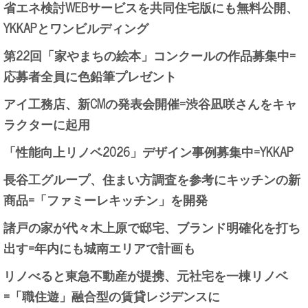
省エネ検討WEBサービスを共同住宅版にも無料公開、
YKKAPとワンビルディング
第22回「家やまちの絵本」コンクールの作品募集中=
応募者全員に色鉛筆プレゼント
アイ工務店、新CMの発表会開催=渋谷凪咲さんをキャ
ラクターに起用
「性能向上リノベ2026」デザイン事例募集中=YKKAP
長谷工グループ、住まい方調査を参考にキッチンの新
商品=「ファミーレキッチン」を開発
諸戸の家が代々木上原で邸宅、ブランド明確化を打ち
出す=年内にも城南エリアで計画も
リノべると東急不動産が提携、元社宅を一棟リノベ
=「職住遊」融合型の賃貸レジデンスに