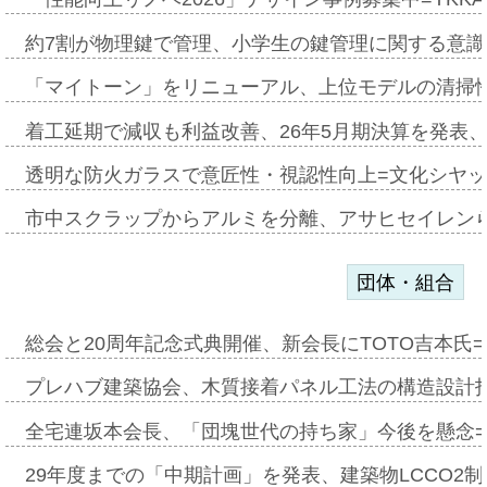
約7割が物理鍵で管理、小学生の鍵管理に関する意識調査
「マイトーン」をリニューアル、上位モデルの清掃
着工延期で減収も利益改善、26年5月期決算を発表
透明な防火ガラスで意匠性・視認性向上=文化シヤ
市中スクラップからアルミを分離、アサヒセイレン
団体・組合
総会と20周年記念式典開催、新会長にTOTO吉本氏
プレハブ建築協会、木質接着パネル工法の構造設計
全宅連坂本会長、「団塊世代の持ち家」今後を懸念
29年度までの「中期計画」を発表、建築物LCCO2