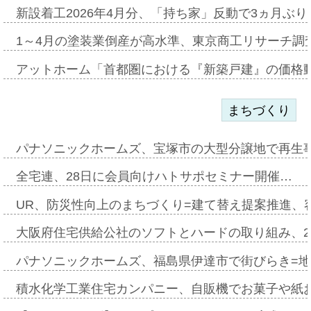
新設着工2026年4月分、「持ち家」反動で3ヵ月ぶ
1～4月の塗装業倒産が高水準、東京商工リサーチ調
アットホーム「首都圏における『新築戸建』の価格
まちづくり
パナソニックホームズ、宝塚市の大型分譲地で再生
全宅連、28日に会員向けハトサポセミナー開催…
UR、防災性向上のまちづくり=建て替え提案推進、
大阪府住宅供給公社のソフトとハードの取り組み、2
パナソニックホームズ、福島県伊達市で街びらき=
積水化学工業住宅カンパニー、自販機でお菓子や紙