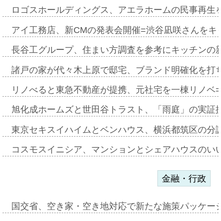
ロゴスホールディングス、アエラホームの民事再生
アイ工務店、新CMの発表会開催=渋谷凪咲さんをキ
長谷工グループ、住まい方調査を参考にキッチンの
諸戸の家が代々木上原で邸宅、ブランド明確化を打
リノべると東急不動産が提携、元社宅を一棟リノベ
旭化成ホームズと世田谷トラスト、「雨庭」の実証
東京セキスイハイムとベンハウス、横浜都筑区の分
コスモスイニシア、マンションとシェアハウスのい
金融・行政
国交省、空き家・空き地対応で新たな施策パッケー