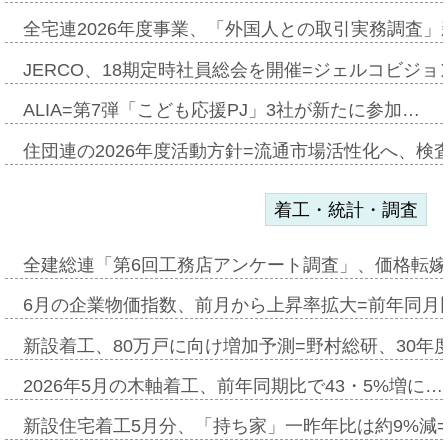
全宅連2026年度事業、「外国人との取引実務調査」新
JERCO、18期定時社員総会を開催=ジェルコビジョン
ALIA=第7弾「こども応援PJ」3社が新たに参加…
住団連の2026年度活動方針=流通市場活性化へ、検
着工・統計・調査
全建総連「第6回工務店アンケート調査」、価格転嫁
6月の企業物価指数、前月から上昇率拡大=前年同月比
新設着工、80万戸に向け増加予測=野村総研、30年
2026年5月の木軸着工、前年同期比で43・5%増に…
新設住宅着工5月分、「持ち家」一昨年比は約9%減=