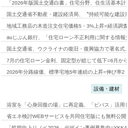
「2026年版国土交通白書」住宅分野、住生活基本計
国土交通省不動産・建設経済局、〝持続可能な建設
地域工務店の木造注文住宅価格5・3%上昇=経済調
auじぶん銀行、「住宅ローン不正利用に関する情報
国土交通省、ウクライナの復旧・復興協力で署名式
7月の住宅ローン金利、固定型が総じて低下=6月か
2026年分路線価、標準宅地5年連続の上昇=伸び率2・
設備・建材
浴室を「心身回復の場」に再定義、「ビバス」活用し
省エネ検討WEBサービスを共同住宅版にも無料公開、
「性能向上リノベ2026」デザイン事例募集中=YKKA