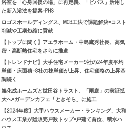
浴室を「心身回復の場」に再定義、「ビバス」活用し
た新入浴法を提案=PHS
ロゴスホールディングス、MCB工法で課題解決=コスト
削減や工期短縮に貢献
【トップに聞く】アエラホーム・中島鷹秀社長、高気
密・高断熱住宅をさらに推進
【トレンドナビ】大手住宅メーカー9社の24年度平均
単価・床面積=8社の棟単価が上昇、住宅価格の上昇基
調続く
旭化成ホームズと世田谷トラスト、「雨庭」の実証拡
大へ=ガーデンカフェ「ときそら」に施工
【2024年度】大手ハウスメーカー・ランキング、大和
ハウス工業が総販売戸数トップ=戸建て首位、積水ハ
ウス