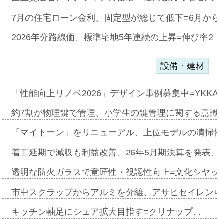
7月の住宅ローン金利、固定型が総じて低下=6月か
2026年分路線価、標準宅地5年連続の上昇=伸び率2・
設備・建材
「性能向上リノベ2026」デザイン事例募集中=YKKA
約7割が物理鍵で管理、小学生の鍵管理に関する意識調査
「マイトーン」をリニューアル、上位モデルの清掃
着工延期で減収も利益改善、26年5月期決算を発表
透明な防火ガラスで意匠性・視認性向上=文化シヤ
市中スクラップからアルミを分離、アサヒセイレン
キッチン軸足にシェア拡大目指す=クリナップ…