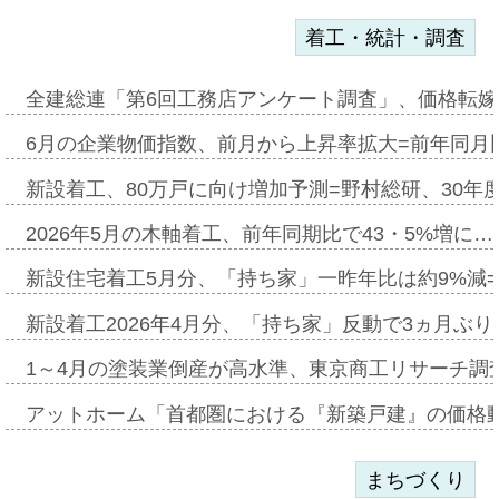
着工・統計・調査
全建総連「第6回工務店アンケート調査」、価格転嫁
6月の企業物価指数、前月から上昇率拡大=前年同月比
新設着工、80万戸に向け増加予測=野村総研、30年
2026年5月の木軸着工、前年同期比で43・5%増に…
新設住宅着工5月分、「持ち家」一昨年比は約9%減=
新設着工2026年4月分、「持ち家」反動で3ヵ月ぶ
1～4月の塗装業倒産が高水準、東京商工リサーチ調
アットホーム「首都圏における『新築戸建』の価格
まちづくり