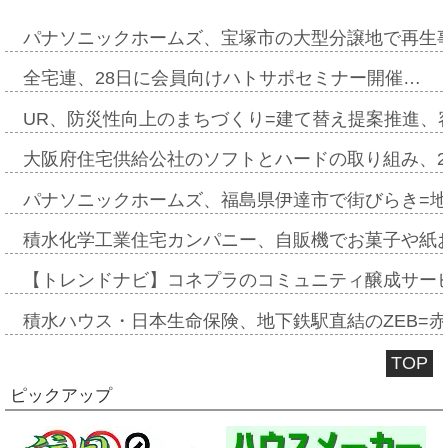
パナソニックホームズ、宝塚市の大型分譲地で再生
全宅連、28日に会員向けハトサポセミナー開催…
UR、防災性向上のまちづくり=建て替え提案推進、
大阪府住宅供給公社のソフトとハードの取り組み、2
パナソニックホームズ、福島県伊達市で街びらき=
積水化学工業住宅カンパニー、自販機でお菓子や紙
【トレンドナビ】コネプラのコミュニティ醸成サー
積水ハウス・日本生命保険、地下鉄駅直結のZEB=赤坂
TOP
ピックアップ