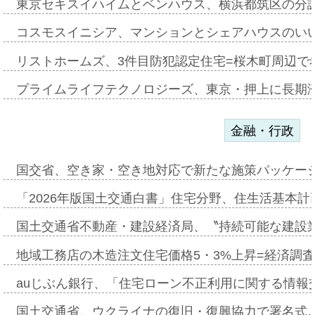
東京セキスイハイムとベンハウス、横浜都筑区の分
コスモスイニシア、マンションとシェアハウスのい
リストホームズ、3件目防犯認定住宅=桜木町周辺で
プライムライフテクノロジーズ、東京・押上に長期
金融・行政
国交省、空き家・空き地対応で新たな施策パッケー
「2026年版国土交通白書」住宅分野、住生活基本計
国土交通省不動産・建設経済局、〝持続可能な建設
地域工務店の木造注文住宅価格5・3%上昇=経済調
auじぶん銀行、「住宅ローン不正利用に関する情報
国土交通省、ウクライナの復旧・復興協力で署名式