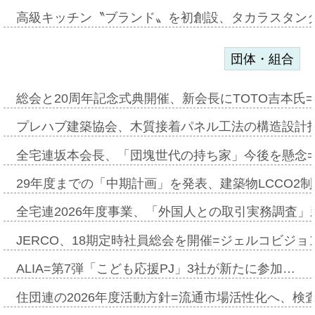
高級キッチン〝ブランド〟を初創設、タカラスタン
団体・組合
総会と20周年記念式典開催、新会長にTOTO吉本氏
プレハブ建築協会、木質接着パネル工法の構造設計
全宅連坂本会長、「団塊世代の持ち家」今後を懸念
29年度までの「中期計画」を発表、建築物LCCO2
全宅連2026年度事業、「外国人との取引実務調査」新
JERCO、18期定時社員総会を開催=ジェルコビジョン
ALIA=第7弾「こども応援PJ」3社が新たに参加…
住団連の2026年度活動方針=流通市場活性化へ、検