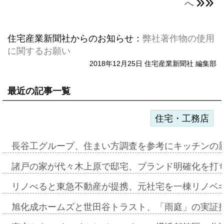
へ
住宅産業新聞社からのお知らせ：
弊社著作物の使用
に関するお願い
2018年12月25日 住宅産業新聞社 編集部
最近の記事一覧
住宅・工務店
長谷工グループ、住まい方調査を参考にキッチンの
諸戸の家が代々木上原で邸宅、ブランド明確化を打
リノべると東急不動産が提携、元社宅を一棟リノベ
旭化成ホームズと世田谷トラスト、「雨庭」の実証