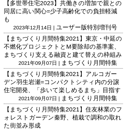
【多世帯住宅2023】共働きの増加で親との
同居に高い関心=少子高齢化での負担軽減
も
ユーザー版
特別増刊号
2023年12月14日 |
【まちづくり月間特集2021】東京・中延の
不燃化プロジェクトとM要除却の基準案、
まちづくり支える融資と建て替えの枠組み
まちづくり月間特集
2021年09月07日 |
【まちづくり月間特集2021】アルコガー
デン羽生岩瀬=コンパクトシティ内の分譲
住宅開発、「歩いて楽しめるまち」目指す
まちづくり月間特集
2021年09月07日 |
【まちづくり月間特集2021】住友林業のフ
ォレストガーデン秦野、植栽で調和の取れ
た街並み形成