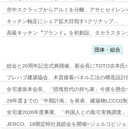
市中スクラップからアルミを分離、アサヒセイレン
キッチン軸足にシェア拡大目指す=クリナップ…
高級キッチン〝ブランド〟を初創設、タカラスタン
団体・組合
総会と20周年記念式典開催、新会長にTOTO吉本氏
プレハブ建築協会、木質接着パネル工法の構造設計
全宅連坂本会長、「団塊世代の持ち家」今後を懸念
29年度までの「中期計画」を発表、建築物LCCO2
全宅連2026年度事業、「外国人との取引実務調査」新
JERCO、18期定時社員総会を開催=ジェルコビジョン