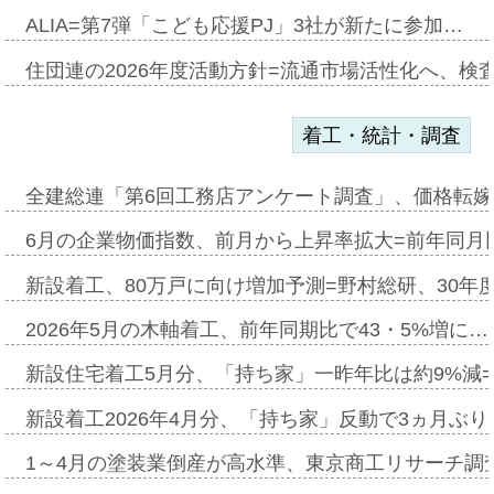
ALIA=第7弾「こども応援PJ」3社が新たに参加…
住団連の2026年度活動方針=流通市場活性化へ、検
着工・統計・調査
全建総連「第6回工務店アンケート調査」、価格転嫁
6月の企業物価指数、前月から上昇率拡大=前年同月比
新設着工、80万戸に向け増加予測=野村総研、30年
2026年5月の木軸着工、前年同期比で43・5%増に…
新設住宅着工5月分、「持ち家」一昨年比は約9%減=
新設着工2026年4月分、「持ち家」反動で3ヵ月ぶ
1～4月の塗装業倒産が高水準、東京商工リサーチ調