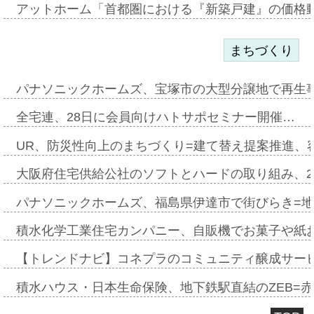
アットホーム「首都圏における『新築戸建』の価格
まちづくり
パナソニックホームズ、宝塚市の大型分譲地で再生
全宅連、28日に会員向けハトサポセミナー開催…
UR、防災性向上のまちづくり=建て替え提案推進、
大阪府住宅供給公社のソフトとハードの取り組み、2
パナソニックホームズ、福島県伊達市で街びらき=
積水化学工業住宅カンパニー、自販機でお菓子や紙
【トレンドナビ】コネプラのコミュニティ醸成サー
積水ハウス・日本生命保険、地下鉄駅直結のZEB=赤坂