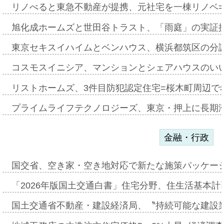
リノべると東急不動産が提携、元社宅を一棟リノベ
旭化成ホームズと世田谷トラスト、「雨庭」の実証
東京セキスイハイムとベンハウス、横浜都筑区の分
コスモスイニシア、マンションとシェアハウスのい
リストホームズ、3件目防犯認定住宅=桜木町周辺で
プライムライフテクノロジーズ、東京・押上に長期
金融・行政
国交省、空き家・空き地対応で新たな施策パッケー
「2026年版国土交通白書」住宅分野、住生活基本計
国土交通省不動産・建設経済局、〝持続可能な建設