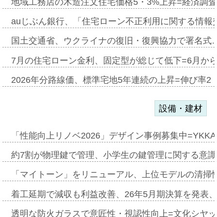
地域工務店の木造注文住宅価格5・3%上昇=経済調
auじぶん銀行、「住宅ローン不正利用に関する情報
国土交通省、ウクライナの復旧・復興協力で署名式
7月の住宅ローン金利、固定型が総じて低下=6月か
2026年分路線価、標準宅地5年連続の上昇=伸び率2・
設備・建材
「性能向上リノベ2026」デザイン事例募集中=YKKA
約7割が物理鍵で管理、小学生の鍵管理に関する意識調査
「マイトーン」をリニューアル、上位モデルの清掃
着工延期で減収も利益改善、26年5月期決算を発表
透明な防火ガラスで意匠性・視認性向上=文化シヤ