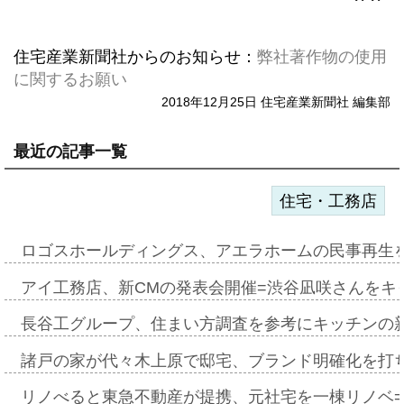
住宅産業新聞社からのお知らせ：
弊社著作物の使用
に関するお願い
2018年12月25日 住宅産業新聞社 編集部
最近の記事一覧
住宅・工務店
ロゴスホールディングス、アエラホームの民事再生
アイ工務店、新CMの発表会開催=渋谷凪咲さんをキ
長谷工グループ、住まい方調査を参考にキッチンの
諸戸の家が代々木上原で邸宅、ブランド明確化を打
リノべると東急不動産が提携、元社宅を一棟リノベ