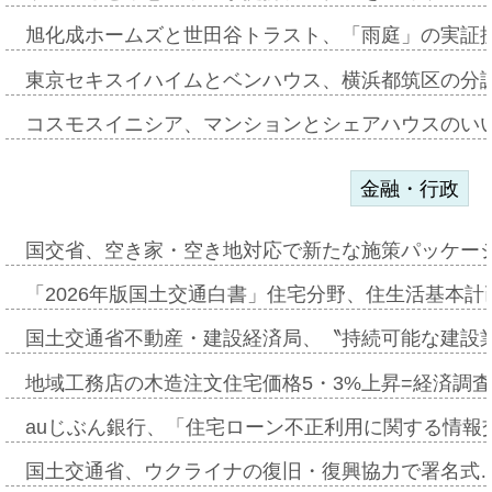
旭化成ホームズと世田谷トラスト、「雨庭」の実証
東京セキスイハイムとベンハウス、横浜都筑区の分
コスモスイニシア、マンションとシェアハウスのい
金融・行政
国交省、空き家・空き地対応で新たな施策パッケー
「2026年版国土交通白書」住宅分野、住生活基本計
国土交通省不動産・建設経済局、〝持続可能な建設
地域工務店の木造注文住宅価格5・3%上昇=経済調
auじぶん銀行、「住宅ローン不正利用に関する情報
国土交通省、ウクライナの復旧・復興協力で署名式