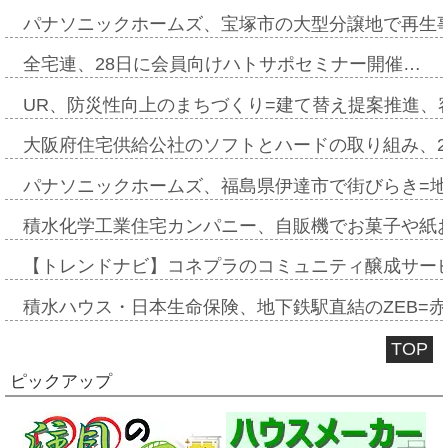
パナソニックホームズ、宝塚市の大型分譲地で再生
全宅連、28日に会員向けハトサポセミナー開催…
UR、防災性向上のまちづくり=建て替え提案推進、
大阪府住宅供給公社のソフトとハードの取り組み、2
パナソニックホームズ、福島県伊達市で街びらき=
積水化学工業住宅カンパニー、自販機でお菓子や紙
【トレンドナビ】コネプラのコミュニティ醸成サー
積水ハウス・日本生命保険、地下鉄駅直結のZEB=赤坂
TOP
ピックアップ