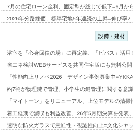
7月の住宅ローン金利、固定型が総じて低下=6月か
2026年分路線価、標準宅地5年連続の上昇=伸び率2・
設備・建材
浴室を「心身回復の場」に再定義、「ビバス」活用し
省エネ検討WEBサービスを共同住宅版にも無料公開、
「性能向上リノベ2026」デザイン事例募集中=YKKA
約7割が物理鍵で管理、小学生の鍵管理に関する意識調査
「マイトーン」をリニューアル、上位モデルの清掃
着工延期で減収も利益改善、26年5月期決算を発表
透明な防火ガラスで意匠性・視認性向上=文化シヤ