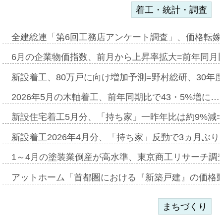
着工・統計・調査
全建総連「第6回工務店アンケート調査」、価格転嫁
6月の企業物価指数、前月から上昇率拡大=前年同月比
新設着工、80万戸に向け増加予測=野村総研、30年
2026年5月の木軸着工、前年同期比で43・5%増に…
新設住宅着工5月分、「持ち家」一昨年比は約9%減=
新設着工2026年4月分、「持ち家」反動で3ヵ月ぶ
1～4月の塗装業倒産が高水準、東京商工リサーチ調
アットホーム「首都圏における『新築戸建』の価格
まちづくり