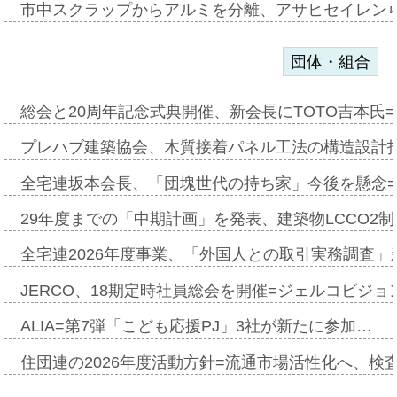
市中スクラップからアルミを分離、アサヒセイレン
団体・組合
総会と20周年記念式典開催、新会長にTOTO吉本氏
プレハブ建築協会、木質接着パネル工法の構造設計
全宅連坂本会長、「団塊世代の持ち家」今後を懸念
29年度までの「中期計画」を発表、建築物LCCO2
全宅連2026年度事業、「外国人との取引実務調査」新
JERCO、18期定時社員総会を開催=ジェルコビジョン
ALIA=第7弾「こども応援PJ」3社が新たに参加…
住団連の2026年度活動方針=流通市場活性化へ、検