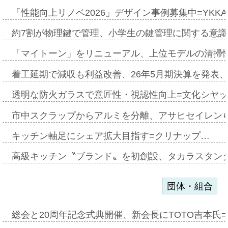
「性能向上リノベ2026」デザイン事例募集中=YKKA
約7割が物理鍵で管理、小学生の鍵管理に関する意識調査
「マイトーン」をリニューアル、上位モデルの清掃
着工延期で減収も利益改善、26年5月期決算を発表
透明な防火ガラスで意匠性・視認性向上=文化シヤ
市中スクラップからアルミを分離、アサヒセイレン
キッチン軸足にシェア拡大目指す=クリナップ…
高級キッチン〝ブランド〟を初創設、タカラスタン
団体・組合
総会と20周年記念式典開催、新会長にTOTO吉本氏