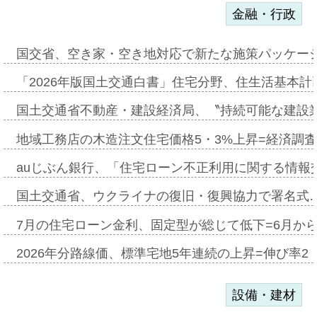
金融・行政
国交省、空き家・空き地対応で新たな施策パッケー
「2026年版国土交通白書」住宅分野、住生活基本計
国土交通省不動産・建設経済局、〝持続可能な建設
地域工務店の木造注文住宅価格5・3%上昇=経済調
auじぶん銀行、「住宅ローン不正利用に関する情報
国土交通省、ウクライナの復旧・復興協力で署名式
7月の住宅ローン金利、固定型が総じて低下=6月か
2026年分路線価、標準宅地5年連続の上昇=伸び率2・
設備・建材