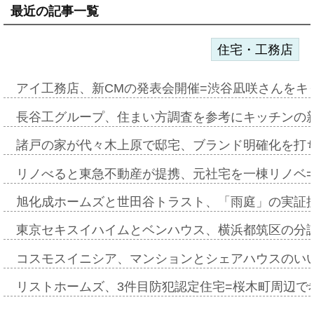
最近の記事一覧
住宅・工務店
アイ工務店、新CMの発表会開催=渋谷凪咲さんをキ
長谷工グループ、住まい方調査を参考にキッチンの
諸戸の家が代々木上原で邸宅、ブランド明確化を打
リノべると東急不動産が提携、元社宅を一棟リノベ
旭化成ホームズと世田谷トラスト、「雨庭」の実証
東京セキスイハイムとベンハウス、横浜都筑区の分
コスモスイニシア、マンションとシェアハウスのい
リストホームズ、3件目防犯認定住宅=桜木町周辺で