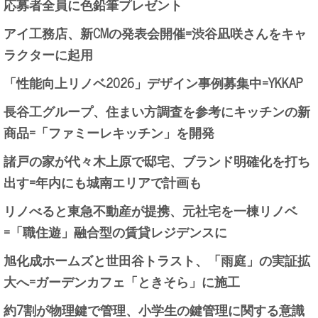
応募者全員に色鉛筆プレゼント
アイ工務店、新CMの発表会開催=渋谷凪咲さんをキャ
ラクターに起用
「性能向上リノベ2026」デザイン事例募集中=YKKAP
長谷工グループ、住まい方調査を参考にキッチンの新
商品=「ファミーレキッチン」を開発
諸戸の家が代々木上原で邸宅、ブランド明確化を打ち
出す=年内にも城南エリアで計画も
リノべると東急不動産が提携、元社宅を一棟リノベ
=「職住遊」融合型の賃貸レジデンスに
旭化成ホームズと世田谷トラスト、「雨庭」の実証拡
大へ=ガーデンカフェ「ときそら」に施工
約7割が物理鍵で管理、小学生の鍵管理に関する意識