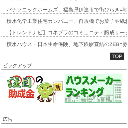
パナソニックホームズ、福島県伊達市で街びらき=
積水化学工業住宅カンパニー、自販機でお菓子や紙
【トレンドナビ】コネプラのコミュニティ醸成サー
積水ハウス・日本生命保険、地下鉄駅直結のZEB=赤坂
TOP
ピックアップ
広告