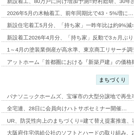
新設着工、80万戸に向け増加予測=野村総研、30年
2026年5月の木軸着工、前年同期比で43・5%増に…
新設住宅着工5月分、「持ち家」一昨年比は約9%減=
新設着工2026年4月分、「持ち家」反動で3ヵ月ぶ
1～4月の塗装業倒産が高水準、東京商工リサーチ調
アットホーム「首都圏における『新築戸建』の価格
まちづくり
パナソニックホームズ、宝塚市の大型分譲地で再生
全宅連、28日に会員向けハトサポセミナー開催…
UR、防災性向上のまちづくり=建て替え提案推進、
大阪府住宅供給公社のソフトとハードの取り組み、2