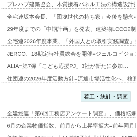
プレハブ建築協会、木質接着パネル工法の構造設計
全宅連坂本会長、「団塊世代の持ち家」今後を懸念
29年度までの「中期計画」を発表、建築物LCCO2
全宅連2026年度事業、「外国人との取引実務調査」新
JERCO、18期定時社員総会を開催=ジェルコビジョン
ALIA=第7弾「こども応援PJ」3社が新たに参加…
住団連の2026年度活動方針=流通市場活性化へ、検
着工・統計・調査
全建総連「第6回工務店アンケート調査」、価格転嫁
6月の企業物価指数、前月から上昇率拡大=前年同月比