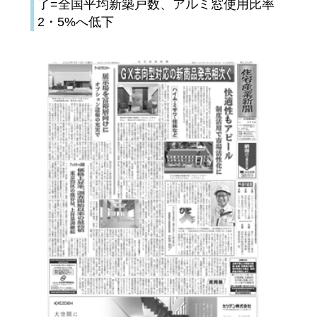
了=全国平均新築戸数、アルミ窓使用比率
2・5%へ低下