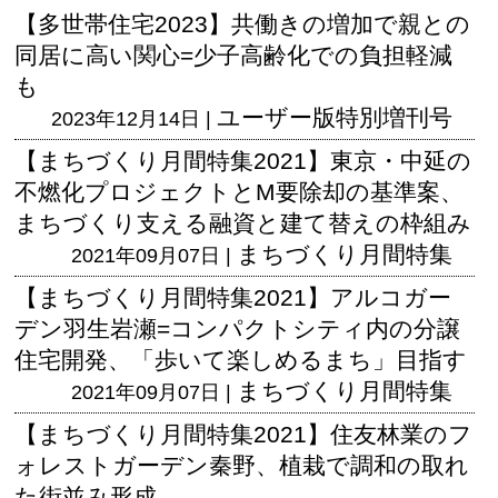
【多世帯住宅2023】共働きの増加で親との
同居に高い関心=少子高齢化での負担軽減
も
ユーザー版
特別増刊号
2023年12月14日 |
【まちづくり月間特集2021】東京・中延の
不燃化プロジェクトとM要除却の基準案、
まちづくり支える融資と建て替えの枠組み
まちづくり月間特集
2021年09月07日 |
【まちづくり月間特集2021】アルコガー
デン羽生岩瀬=コンパクトシティ内の分譲
住宅開発、「歩いて楽しめるまち」目指す
まちづくり月間特集
2021年09月07日 |
【まちづくり月間特集2021】住友林業のフ
ォレストガーデン秦野、植栽で調和の取れ
た街並み形成