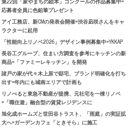
第22回「家やまちの絵本」コンクールの作品募集中=
応募者全員に色鉛筆プレゼント
アイ工務店、新CMの発表会開催=渋谷凪咲さんをキャ
ラクターに起用
「性能向上リノベ2026」デザイン事例募集中=YKKAP
長谷工グループ、住まい方調査を参考にキッチンの新
商品=「ファミーレキッチン」を開発
諸戸の家が代々木上原で邸宅、ブランド明確化を打ち
出す=年内にも城南エリアで計画も
リノべると東急不動産が提携、元社宅を一棟リノベ
=「職住遊」融合型の賃貸レジデンスに
旭化成ホームズと世田谷トラスト、「雨庭」の実証拡
大へ=ガーデンカフェ「ときそら」に施工