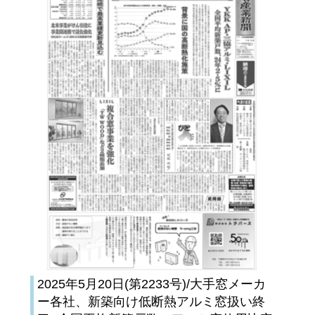
2025年5月20日(第2233号)/大手窓メーカ
ー各社、新築向け低断熱アルミ窓扱い終