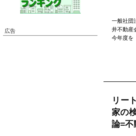
一般社団
井不動産
広告
今年度を「
リー
家の
論=