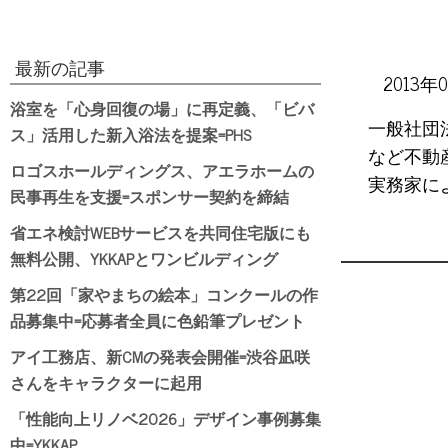
最新の記事
2013年
浴室を「心身回復の場」に再定義、「ビバ
一般社団
ス」活用した新入浴法を提案=PHS
など不動
ロゴスホールディングス、アエラホームの
実務家によ
民事再生を支援=スポンサー契約を締結
省エネ検討WEBサービスを共同住宅版にも
無料公開、YKKAPとワンビルディング
第22回「家やまちの絵本」コンクールの作
品募集中=応募者全員に色鉛筆プレゼント
アイ工務店、新CMの発表会開催=渋谷凪咲
さんをキャラクターに起用
「性能向上リノベ2026」デザイン事例募集
中=YKKAP