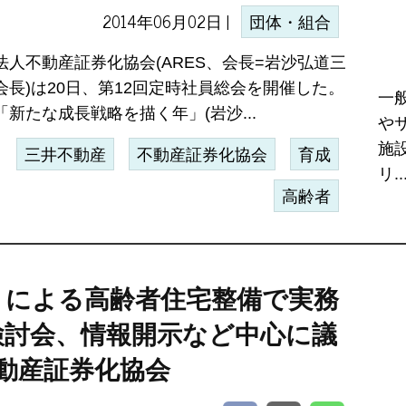
2014年06月02日 |
団体・組合
法人不動産証券化協会(ARES、会長=岩沙弘道三
会長)は20日、第12回定時社員総会を開催した。
一
新たな成長戦略を描く年」(岩沙...
や
施
三井不動産
不動産証券化協会
育成
リ..
高齢者
トによる高齢者住宅整備で実務
検討会、情報開示など中心に議
不動産証券化協会