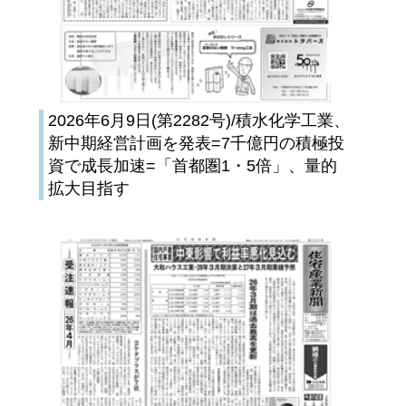
2026年6月9日(第2282号)/積水化学工業、
新中期経営計画を発表=7千億円の積極投
資で成長加速=「首都圏1・5倍」、量的
拡大目指す