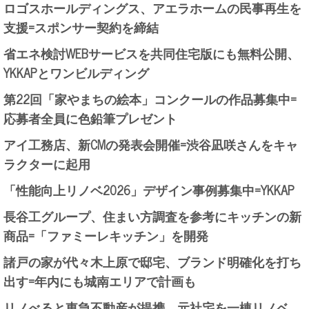
ロゴスホールディングス、アエラホームの民事再生を
支援=スポンサー契約を締結
省エネ検討WEBサービスを共同住宅版にも無料公開、
YKKAPとワンビルディング
第22回「家やまちの絵本」コンクールの作品募集中=
応募者全員に色鉛筆プレゼント
アイ工務店、新CMの発表会開催=渋谷凪咲さんをキャ
ラクターに起用
「性能向上リノベ2026」デザイン事例募集中=YKKAP
長谷工グループ、住まい方調査を参考にキッチンの新
商品=「ファミーレキッチン」を開発
諸戸の家が代々木上原で邸宅、ブランド明確化を打ち
出す=年内にも城南エリアで計画も
リノべると東急不動産が提携、元社宅を一棟リノベ