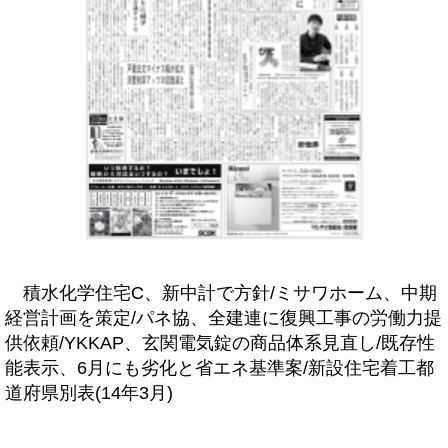
積水化学住宅C、新中計で方針/ミサワホーム、中期
経営計画を策定/パネ協、全建連に復興工事の労働力提
供依頼/YKKAP、玄関電気錠の商品体系見直し/既存性
能表示、6月にも劣化と省エネ基準案/新設住宅着工都
道府県別表(14年3月)