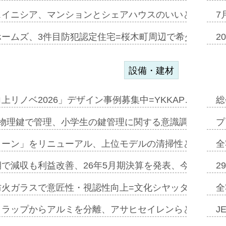
スイニシア、マンションとシェアハウスのいいとこどり
7
ホームズ、3件目防犯認定住宅=桜木町周辺で希少価値の
2
設備・建材
上リノベ2026」デザイン事例募集中=YKKAP…
総
物理鍵で管理、小学生の鍵管理に関する意識調査=Natur
プ
トーン」をリニューアル、上位モデルの清掃性と安全性追
全
で減収も利益改善、26年5月期決算を発表、今期は増収
2
防火ガラスで意匠性・視認性向上=文化シヤッター…
全
クラップからアルミを分離、アサヒセイレンらと協働開発
J