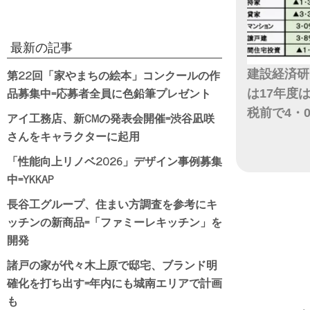
最新の記事
第22回「家やまちの絵本」コンクールの作
建設経済研
品募集中=応募者全員に色鉛筆プレゼント
は17年度
税前で4・
アイ工務店、新CMの発表会開催=渋谷凪咲
さんをキャラクターに起用
日付
「性能向上リノベ2026」デザイン事例募集
中=YKKAP
長谷工グループ、住まい方調査を参考にキ
ッチンの新商品=「ファミーレキッチン」を
開発
諸戸の家が代々木上原で邸宅、ブランド明
確化を打ち出す=年内にも城南エリアで計画
も