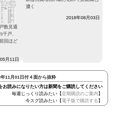
濃く
日付
2018年08月03日
戸数見通
万5千戸、
前回ほど
年05月11日
18年11月01日付４面から抜粋
をお読みになりたい方は新聞をご購読してください
毎週じっくり読みたい【
定期購読のご案内
】
今スグ読みたい【
電子版で購読する
】