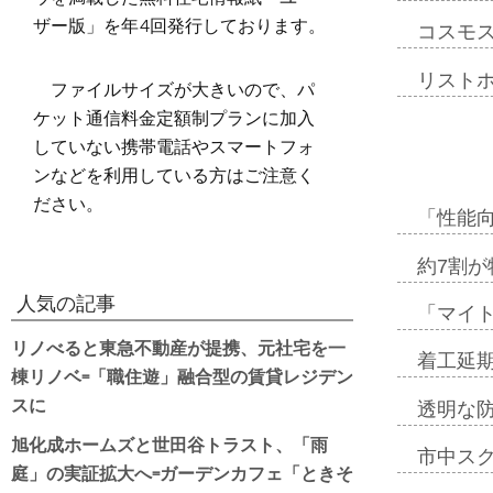
ザー版」を年4回発行しております。
コスモ
リスト
ファイルサイズが大きいので、パ
ケット通信料金定額制プランに加入
していない携帯電話やスマートフォ
ンなどを利用している方はご注意く
ださい。
「性能向
約7割が
人気の記事
「マイ
リノべると東急不動産が提携、元社宅を一
着工延期
棟リノベ=「職住遊」融合型の賃貸レジデン
スに
透明な
旭化成ホームズと世田谷トラスト、「雨
市中ス
庭」の実証拡大へ=ガーデンカフェ「ときそ