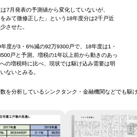
数は7月発表の予測値から変化していないが、
をみて微修正した」という18年度分は2千戸近
減少させた。
年度が3・6%減の92万9300戸で、18年度は1・
万3500戸と予測。増税の1年以上前から動きのあっ
%への増税時に比べ、現状では駆け込み需要は明
ていないとみる。
戸数を分析しているシンクタンク・金融機関などでも駆