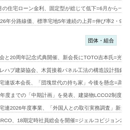
のコリビング…
月の住宅ローン金利、固定型が総じて低下=6月から一転
ある2階建…
026年分路線価、標準宅地5年連続の上昇=伸び率2・9%
団体・組合
会と20周年記念式典開催、新会長にTOTO吉本氏=光触
e…
レハブ建築協会、木質接着パネル工法の構造設計指針を
加=リンナ…
宅連坂本会長、「団塊世代の持ち家」今後を懸念=高齢
見込む=…
9年度までの「中期計画」を発表、建築物LCCO2制度へ
宅連2026年度事業、「外国人との取引実務調査」新規に
開始=三協…
ERCO、18期定時社員総会を開催=ジェルコビジョン203