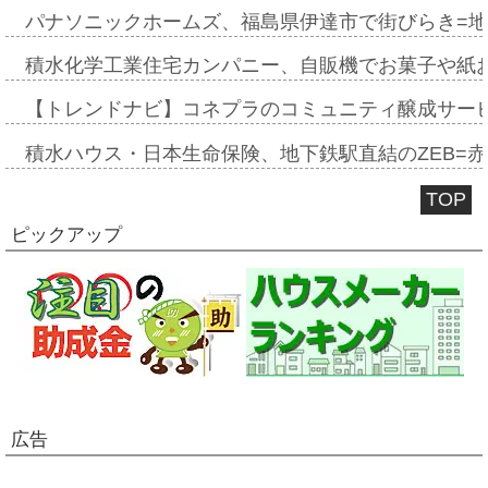
パナソニックホームズ、福島県伊達市で街びらき=
積水化学工業住宅カンパニー、自販機でお菓子や紙
【トレンドナビ】コネプラのコミュニティ醸成サー
積水ハウス・日本生命保険、地下鉄駅直結のZEB=赤坂
TOP
ピックアップ
広告