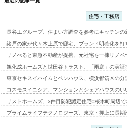
最近の記事一覧
住宅・工務店
長谷工グループ、住まい方調査を参考にキッチンの
諸戸の家が代々木上原で邸宅、ブランド明確化を打
リノべると東急不動産が提携、元社宅を一棟リノベ
旭化成ホームズと世田谷トラスト、「雨庭」の実証
東京セキスイハイムとベンハウス、横浜都筑区の分
コスモスイニシア、マンションとシェアハウスのい
リストホームズ、3件目防犯認定住宅=桜木町周辺で
プライムライフテクノロジーズ、東京・押上に長期