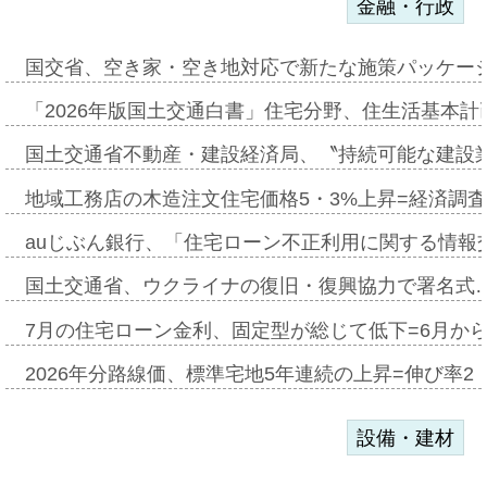
金融・行政
国交省、空き家・空き地対応で新たな施策パッケー
「2026年版国土交通白書」住宅分野、住生活基本計
国土交通省不動産・建設経済局、〝持続可能な建設
地域工務店の木造注文住宅価格5・3%上昇=経済調
auじぶん銀行、「住宅ローン不正利用に関する情報
国土交通省、ウクライナの復旧・復興協力で署名式
7月の住宅ローン金利、固定型が総じて低下=6月か
2026年分路線価、標準宅地5年連続の上昇=伸び率2・
設備・建材