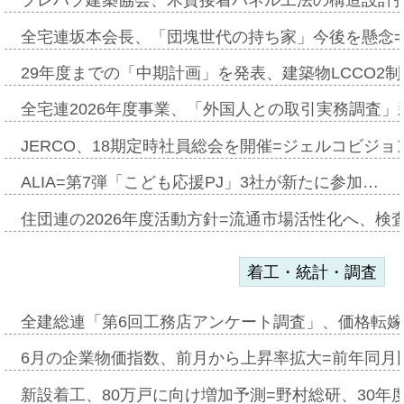
プレハブ建築協会、木質接着パネル工法の構造設計
全宅連坂本会長、「団塊世代の持ち家」今後を懸念
29年度までの「中期計画」を発表、建築物LCCO2
全宅連2026年度事業、「外国人との取引実務調査」新
JERCO、18期定時社員総会を開催=ジェルコビジョン
ALIA=第7弾「こども応援PJ」3社が新たに参加…
住団連の2026年度活動方針=流通市場活性化へ、検
着工・統計・調査
全建総連「第6回工務店アンケート調査」、価格転嫁
6月の企業物価指数、前月から上昇率拡大=前年同月比
新設着工、80万戸に向け増加予測=野村総研、30年