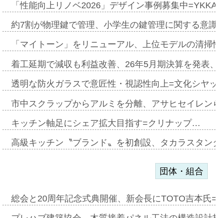
「性能向上リノベ2026」デザイン事例募集中=YKKA
約7割が物理鍵で管理、小学生の鍵管理に関する意識調査
「マイトーン」をリニューアル、上位モデルの清掃
着工延期で減収も利益改善、26年5月期決算を発表
透明な防火ガラスで意匠性・視認性向上=文化シヤ
市中スクラップからアルミを分離、アサヒセイレン
キッチン軸足にシェア拡大目指す=クリナップ…
高級キッチン〝ブランド〟を初創設、タカラスタン
団体・組合
総会と20周年記念式典開催、新会長にTOTO吉本氏