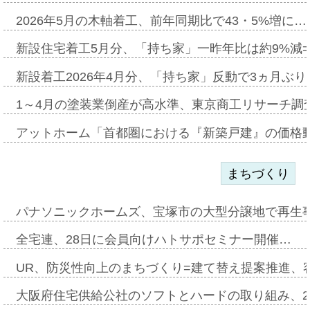
2026年5月の木軸着工、前年同期比で43・5%増に…
新設住宅着工5月分、「持ち家」一昨年比は約9%減=
新設着工2026年4月分、「持ち家」反動で3ヵ月ぶ
1～4月の塗装業倒産が高水準、東京商工リサーチ調
アットホーム「首都圏における『新築戸建』の価格
まちづくり
パナソニックホームズ、宝塚市の大型分譲地で再生
全宅連、28日に会員向けハトサポセミナー開催…
UR、防災性向上のまちづくり=建て替え提案推進、
大阪府住宅供給公社のソフトとハードの取り組み、2