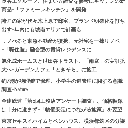
長谷工グループ、住まい方調査を参考にキッチンの新
商品=「ファミーレキッチン」を開発
諸戸の家が代々木上原で邸宅、ブランド明確化を打ち
出す=年内にも城南エリアで計画も
リノべると東急不動産が提携、元社宅を一棟リノベ
=「職住遊」融合型の賃貸レジデンスに
旭化成ホームズと世田谷トラスト、「雨庭」の実証拡
大へ=ガーデンカフェ「ときそら」に施工
約7割が物理鍵で管理、小学生の鍵管理に関する意識
調査=Nature
全建総連「第6回工務店アンケート調査」、価格転嫁
は十分に進まず=「物価安定につながる施策」を要望
東京セキスイハイムとベンハウス、横浜都筑区の分譲