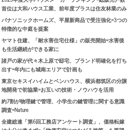
首位は大和ハウス工業、前年度プラスは住友林業のみ
パナソニックホームズ、平屋新商品で受注強化=3つの
特徴的な中庭を提案
ヤマト住建、「耐水害住宅仕様」の販売開始=水害後
も生活継続ができる家に
諸戸の家が代々木上原で邸宅、ブランド明確化を打ち
出す=年内にも城南エリアで計画も
東京セキスイハイムとベンハウス、横浜都筑区の分譲
地開発で初協業=お互いの技術・ノウハウを活用
約7割が物理鍵で管理、小学生の鍵管理に関する意識
調査=Nature
全建総連「第6回工務店アンケート調査」、価格転嫁
は十分に進まず=「物価安定につながる施策」を要望