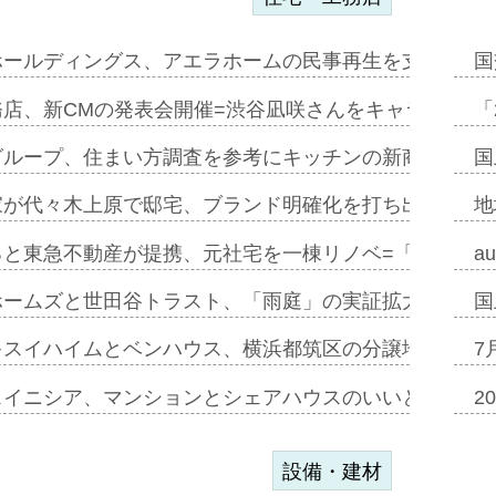
ホールディングス、アエラホームの民事再生を支援=スポ
国
務店、新CMの発表会開催=渋谷凪咲さんをキャラクター
「
グループ、住まい方調査を参考にキッチンの新商品=「フ
国
家が代々木上原で邸宅、ブランド明確化を打ち出す=年内
地
ると東急不動産が提携、元社宅を一棟リノベ=「職住遊」
a
ホームズと世田谷トラスト、「雨庭」の実証拡大へ=ガー
国
キスイハイムとベンハウス、横浜都筑区の分譲地開発で初
7
スイニシア、マンションとシェアハウスのいいとこどり
2
設備・建材