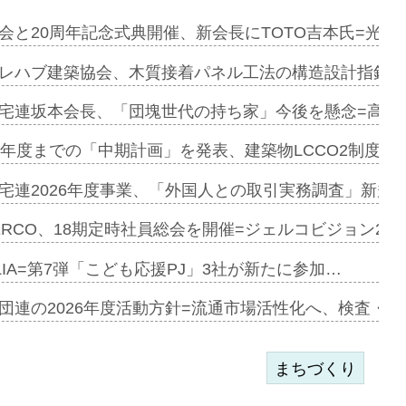
を提案=P…
会と20周年記念式典開催、新会長にTOTO吉本氏=光触
とワンビ…
レハブ建築協会、木質接着パネル工法の構造設計指針を
宅連坂本会長、「団塊世代の持ち家」今後を懸念=高齢
e…
9年度までの「中期計画」を発表、建築物LCCO2制度へ
加=リンナ…
宅連2026年度事業、「外国人との取引実務調査」新規に
見込む=…
ERCO、18期定時社員総会を開催=ジェルコビジョン203
LIA=第7弾「こども応援PJ」3社が新たに参加…
開始=三協…
団連の2026年度活動方針=流通市場活性化へ、検査・
まちづくり