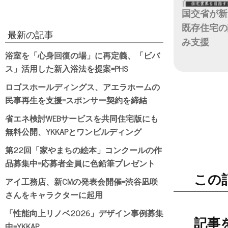
国交省が新
既存住宅の
最新の記事
み支援
浴室を「心身回復の場」に再定義、「ビバ
日付
ス」活用した新入浴法を提案=PHS
ロゴスホールディングス、アエラホームの
民事再生を支援=スポンサー契約を締結
省エネ検討WEBサービスを共同住宅版にも
無料公開、YKKAPとワンビルディング
第22回「家やまちの絵本」コンクールの作
品募集中=応募者全員に色鉛筆プレゼント
この
アイ工務店、新CMの発表会開催=渋谷凪咲
さんをキャラクターに起用
「性能向上リノベ2026」デザイン事例募集
記事
中=YKKAP