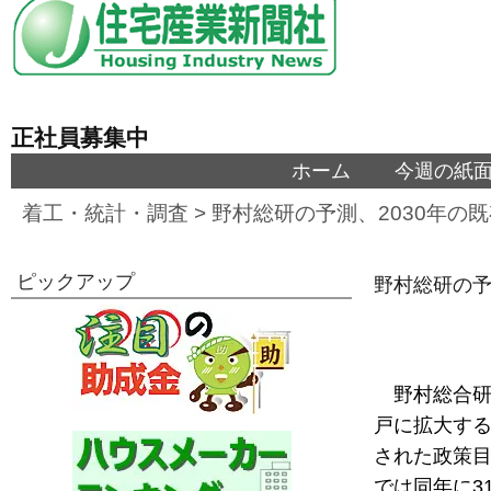
正社員募集中
ホーム
今週の紙
着工・統計・調査
>
野村総研の予測、2030年の
ピックアップ
野村総研の予
野村総合研
戸に拡大す
された政策目
では同年に3