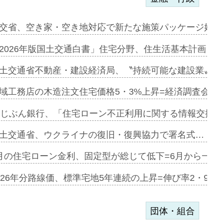
ンサー契約…
交省、空き家・空き地対応で新たな施策パッケージ始動
に起用…
2026年版国土交通白書」住宅分野、住生活基本計画を
ァミーレキ…
土交通省不動産・建設経済局、〝持続可能な建設業〟の
にも城南エ…
域工務店の木造注文住宅価格5・3%上昇=経済調査会「
融合型の賃…
uじぶん銀行、「住宅ローン不正利用に関する情報交換協
デンカフェ…
土交通省、ウクライナの復旧・復興協力で署名式…
協業=お互…
月の住宅ローン金利、固定型が総じて低下=6月から一転
のコリビング…
026年分路線価、標準宅地5年連続の上昇=伸び率2・9%
団体・組合