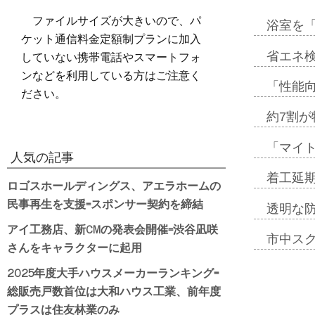
ファイルサイズが大きいので、パ
浴室を
ケット通信料金定額制プランに加入
していない携帯電話やスマートフォ
省エネ検
ンなどを利用している方はご注意く
「性能向
ださい。
約7割が
「マイ
人気の記事
着工延期
ロゴスホールディングス、アエラホームの
民事再生を支援=スポンサー契約を締結
透明な
アイ工務店、新CMの発表会開催=渋谷凪咲
市中ス
さんをキャラクターに起用
2025年度大手ハウスメーカーランキング=
総販売戸数首位は大和ハウス工業、前年度
プラスは住友林業のみ