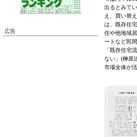
出るとみて
え、買い替
は、既存住
広告
住や他地域
ートなど民
「既存住宅
ない」(榊原
市場全体が