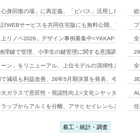
「心身回復の場」に再定義、「ビバス」活用した新入浴法
総
討WEBサービスを共同住宅版にも無料公開、YKKAP
プ
上リノベ2026」デザイン事例募集中=YKKAP…
全
物理鍵で管理、小学生の鍵管理に関する意識調査=Natur
2
トーン」をリニューアル、上位モデルの清掃性と安全性追
全
で減収も利益改善、26年5月期決算を発表、今期は増収
J
防火ガラスで意匠性・視認性向上=文化シヤッター…
A
クラップからアルミを分離、アサヒセイレンらと協働開発
住
着工・統計・調査