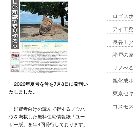
ロゴス
アイ工
長谷工
諸戸の
リノべ
旭化成
2026年夏号を号を7月8日に発刊い
たしました。
東京セ
コスモ
消費者向けの読んで得するノウハ
ウを満載した無料住宅情報紙「ユー
ザー版」を年4回発行しております。