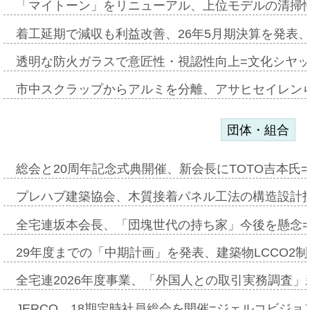
「マイトーン」をリニューアル、上位モデルの清掃
着工延期で減収も利益改善、26年5月期決算を発表
透明な防火ガラスで意匠性・視認性向上=文化シヤ
市中スクラップからアルミを分離、アサヒセイレン
団体・組合
総会と20周年記念式典開催、新会長にTOTO吉本氏
プレハブ建築協会、木質接着パネル工法の構造設計
全宅連坂本会長、「団塊世代の持ち家」今後を懸念
29年度までの「中期計画」を発表、建築物LCCO2
全宅連2026年度事業、「外国人との取引実務調査」新
JERCO、18期定時社員総会を開催=ジェルコビジョン