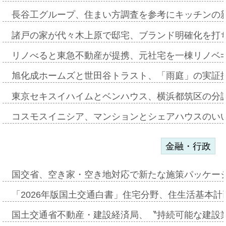
長谷工グループ、住まい方調査を参考にキッチンの
諸戸の家が代々木上原で邸宅、ブランド明確化を打
リノべると東急不動産が提携、元社宅を一棟リノベ
旭化成ホームズと世田谷トラスト、「雨庭」の実証
東京セキスイハイムとベンハウス、横浜都筑区の分
コスモスイニシア、マンションとシェアハウスのい
金融・行政
国交省、空き家・空き地対応で新たな施策パッケー
「2026年版国土交通白書」住宅分野、住生活基本計
国土交通省不動産・建設経済局、〝持続可能な建設