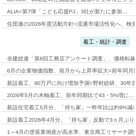
ALIA=第7弾「こども応援PJ」3社が新たに参加…
住団連の2026年度活動方針=流通市場活性化へ、検
着工・統計・調査
全建総連「第6回工務店アンケート調査」、価格転嫁
6月の企業物価指数、前月から上昇率拡大=前年同月比
新設着工、80万戸に向け増加予測=野村総研、30年
2026年5月の木軸着工、前年同期比で43・5%増に…
新設住宅着工5月分、「持ち家」一昨年比は約9%減=
新設着工2026年4月分、「持ち家」反動で3ヵ月ぶ
1～4月の塗装業倒産が高水準、東京商工リサーチ調