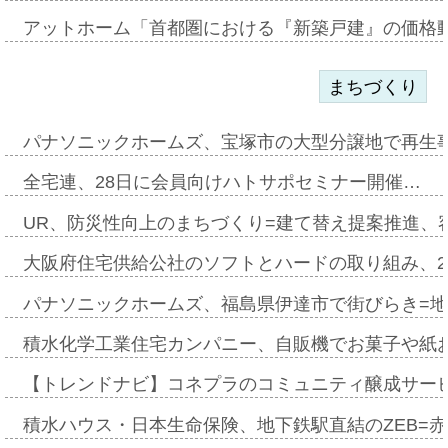
アットホーム「首都圏における『新築戸建』の価格
まちづくり
パナソニックホームズ、宝塚市の大型分譲地で再生
全宅連、28日に会員向けハトサポセミナー開催…
UR、防災性向上のまちづくり=建て替え提案推進、
大阪府住宅供給公社のソフトとハードの取り組み、2
パナソニックホームズ、福島県伊達市で街びらき=
積水化学工業住宅カンパニー、自販機でお菓子や紙
【トレンドナビ】コネプラのコミュニティ醸成サー
積水ハウス・日本生命保険、地下鉄駅直結のZEB=赤坂