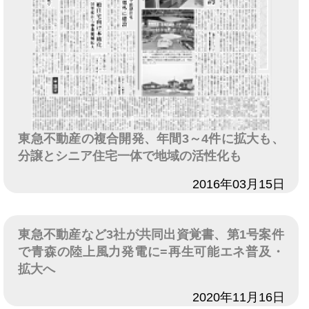
東急不動産の複合開発、年間3～4件に拡大も、
分譲とシニア住宅一体で地域の活性化も
日付
2016年03月15日
東急不動産など3社が共同出資覚書、第1号案件
で青森の陸上風力発電に=再生可能エネ普及・
拡大へ
日付
2020年11月16日