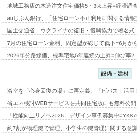
地域工務店の木造注文住宅価格5・3%上昇=経済調
auじぶん銀行、「住宅ローン不正利用に関する情報
国土交通省、ウクライナの復旧・復興協力で署名式
7月の住宅ローン金利、固定型が総じて低下=6月か
2026年分路線価、標準宅地5年連続の上昇=伸び率2・
設備・建材
浴室を「心身回復の場」に再定義、「ビバス」活用し
省エネ検討WEBサービスを共同住宅版にも無料公開、
「性能向上リノベ2026」デザイン事例募集中=YKKA
約7割が物理鍵で管理、小学生の鍵管理に関する意識調査