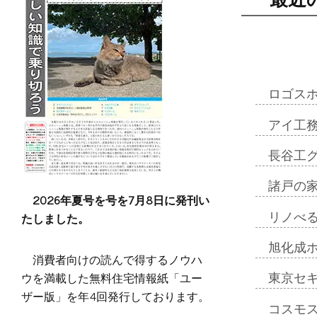
ロゴス
アイ工
長谷工
諸戸の
2026年夏号を号を7月8日に発刊い
たしました。
リノべ
旭化成
消費者向けの読んで得するノウハ
ウを満載した無料住宅情報紙「ユー
東京セ
ザー版」を年4回発行しております。
コスモ