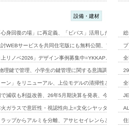
設備・建材
「心身回復の場」に再定義、「ビバス」活用した新入浴法
総
討WEBサービスを共同住宅版にも無料公開、YKKAP
プ
上リノベ2026」デザイン事例募集中=YKKAP…
全
物理鍵で管理、小学生の鍵管理に関する意識調査=Natur
2
トーン」をリニューアル、上位モデルの清掃性と安全性追
全
で減収も利益改善、26年5月期決算を発表、今期は増収
J
防火ガラスで意匠性・視認性向上=文化シヤッター…
A
クラップからアルミを分離、アサヒセイレンらと協働開発
住