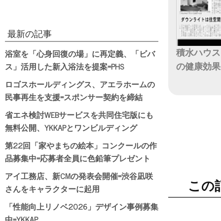
最新の記事
浴室を「心身回復の場」に再定義、「ビバ
積水ハウス
ス」活用した新入浴法を提案=PHS
の健康効果
ロゴスホールディングス、アエラホームの
日付
民事再生を支援=スポンサー契約を締結
省エネ検討WEBサービスを共同住宅版にも
無料公開、YKKAPとワンビルディング
第22回「家やまちの絵本」コンクールの作
品募集中=応募者全員に色鉛筆プレゼント
アイ工務店、新CMの発表会開催=渋谷凪咲
この
さんをキャラクターに起用
「性能向上リノベ2026」デザイン事例募集
中=YKKAP