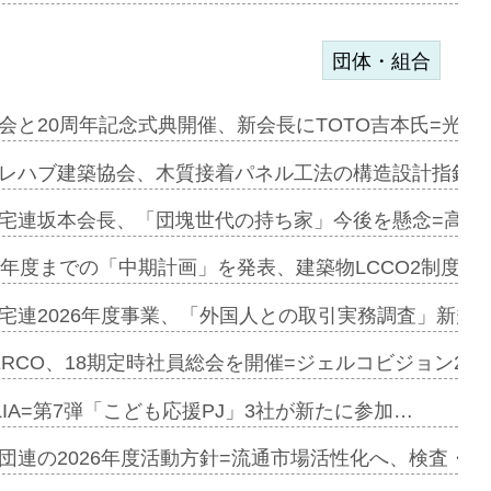
団体・組合
を提案=P…
会と20周年記念式典開催、新会長にTOTO吉本氏=光触
とワンビ…
レハブ建築協会、木質接着パネル工法の構造設計指針を
宅連坂本会長、「団塊世代の持ち家」今後を懸念=高齢
e…
9年度までの「中期計画」を発表、建築物LCCO2制度へ
加=リンナ…
宅連2026年度事業、「外国人との取引実務調査」新規に
見込む=…
ERCO、18期定時社員総会を開催=ジェルコビジョン203
LIA=第7弾「こども応援PJ」3社が新たに参加…
開始=三協…
団連の2026年度活動方針=流通市場活性化へ、検査・