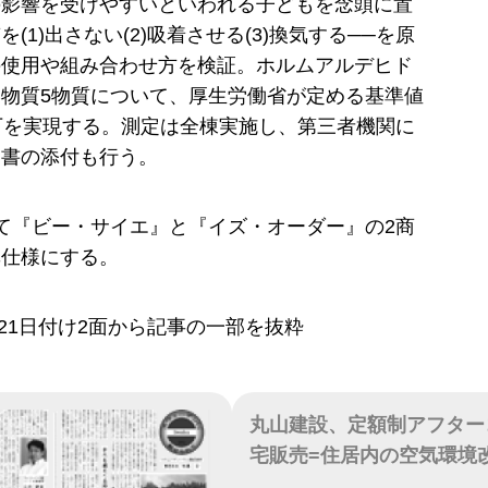
の影響を受けやすいといわれる子どもを念頭に置
(1)出さない(2)吸着させる(3)換気する──を原
の使用や組み合わせ方を検証。ホルムアルデヒド
物質5物質について、厚生労働省が定める基準値
下を実現する。測定は全棟実施し、第三者機関に
価書の添付も行う。
て『ビー・サイエ』と『イズ・オーダー』の2商
準仕様にする。
7月21日付け2面から記事の一部を抜粋
丸山建設、定額制アフター
宅販売=住居内の空気環境