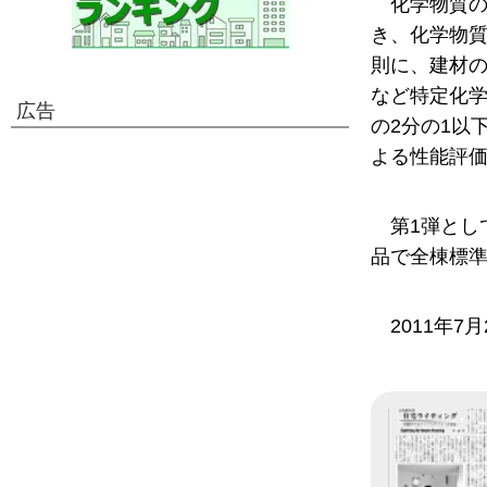
化学物質
き、化学物質を
則に、建材
など特定化学
広告
の2分の1以
よる性能評
第1弾とし
品で全棟標
2011年