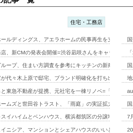
住宅・工務店
ホールディングス、アエラホームの民事再生を支援=スポ
国
務店、新CMの発表会開催=渋谷凪咲さんをキャラクター
「
グループ、住まい方調査を参考にキッチンの新商品=「フ
国
家が代々木上原で邸宅、ブランド明確化を打ち出す=年内
地
ると東急不動産が提携、元社宅を一棟リノベ=「職住遊」
a
ホームズと世田谷トラスト、「雨庭」の実証拡大へ=ガー
国
キスイハイムとベンハウス、横浜都筑区の分譲地開発で初
7
スイニシア、マンションとシェアハウスのいいとこどり
2