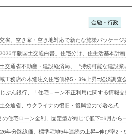
金融・行政
ンサー契約…
交省、空き家・空き地対応で新たな施策パッケージ始動
に起用…
2026年版国土交通白書」住宅分野、住生活基本計画を
ァミーレキ…
土交通省不動産・建設経済局、〝持続可能な建設業〟の
にも城南エ…
域工務店の木造注文住宅価格5・3%上昇=経済調査会「
融合型の賃…
uじぶん銀行、「住宅ローン不正利用に関する情報交換協
デンカフェ…
土交通省、ウクライナの復旧・復興協力で署名式…
協業=お互…
月の住宅ローン金利、固定型が総じて低下=6月から一転
のコリビング…
026年分路線価、標準宅地5年連続の上昇=伸び率2・9%