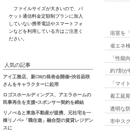
ファイルサイズが大きいので、パ
ケット通信料金定額制プランに加入
していない携帯電話やスマートフォ
ンなどを利用している方はご注意く
浴室を
ださい。
省エネ検
「性能向
人気の記事
約7割が
アイ工務店、新CMの発表会開催=渋谷凪咲
さんをキャラクターに起用
「マイ
ロゴスホールディングス、アエラホームの
着工延期
民事再生を支援=スポンサー契約を締結
透明な
リノべると東急不動産が提携、元社宅を一
棟リノベ=「職住遊」融合型の賃貸レジデン
市中ス
スに