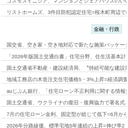
コスモスイニシア、マンションとシェアハウスのい
リストホームズ、3件目防犯認定住宅=桜木町周辺で
金融・行政
国交省、空き家・空き地対応で新たな施策パッケー
「2026年版国土交通白書」住宅分野、住生活基本計
国土交通省不動産・建設経済局、〝持続可能な建設
地域工務店の木造注文住宅価格5・3%上昇=経済調
auじぶん銀行、「住宅ローン不正利用に関する情報
国土交通省、ウクライナの復旧・復興協力で署名式
7月の住宅ローン金利、固定型が総じて低下=6月か
2026年分路線価、標準宅地5年連続の上昇=伸び率2・