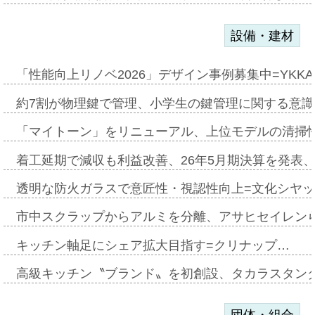
設備・建材
「性能向上リノベ2026」デザイン事例募集中=YKKA
約7割が物理鍵で管理、小学生の鍵管理に関する意識調査
「マイトーン」をリニューアル、上位モデルの清掃
着工延期で減収も利益改善、26年5月期決算を発表
透明な防火ガラスで意匠性・視認性向上=文化シヤ
市中スクラップからアルミを分離、アサヒセイレン
キッチン軸足にシェア拡大目指す=クリナップ…
高級キッチン〝ブランド〟を初創設、タカラスタン