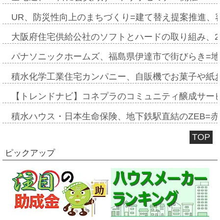
UR、防災性向上のまちづくり=建て替え提案推進、
大阪府住宅供給公社のソフトとハードの取り組み、2
パナソニックホームズ、福島県伊達市で街びらき=
積水化学工業住宅カンパニー、自販機でお菓子や紙
【トレンドナビ】コネプラのコミュニティ醸成サー
積水ハウス・日本生命保険、地下鉄駅直結のZEB=赤坂
TOP
ピックアップ