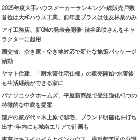
2025年度大手ハウスメーカーランキング=総販売戸数
首位は大和ハウス工業、前年度プラスは住友林業のみ
アイ工務店、新CMの発表会開催=渋谷凪咲さんをキャ
ラクターに起用
国交省、空き家・空き地対応で新たな施策パッケージ
始動
ヤマト住建、「耐水害住宅仕様」の販売開始=水害後
も生活継続ができる家に
パナソニックホームズ、平屋新商品で受注強化=3つの
特徴的な中庭を提案
諸戸の家が代々木上原で邸宅、ブランド明確化を打ち
出す=年内にも城南エリアで計画も
東京セキスイハイムとベンハウス、横浜都筑区の分譲