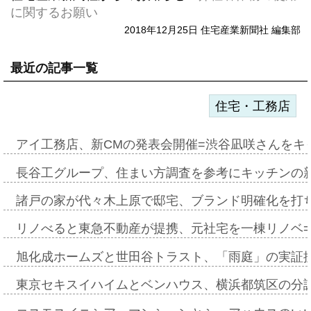
に関するお願い
2018年12月25日 住宅産業新聞社 編集部
最近の記事一覧
住宅・工務店
アイ工務店、新CMの発表会開催=渋谷凪咲さんをキ
長谷工グループ、住まい方調査を参考にキッチンの
諸戸の家が代々木上原で邸宅、ブランド明確化を打
リノべると東急不動産が提携、元社宅を一棟リノベ
旭化成ホームズと世田谷トラスト、「雨庭」の実証
東京セキスイハイムとベンハウス、横浜都筑区の分