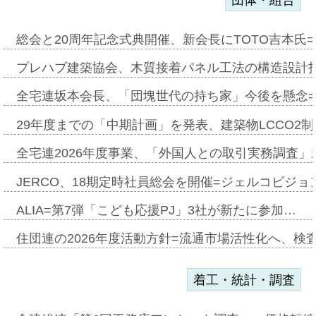
団体・組合
総会と20周年記念式典開催、新会長にTOTO吉本氏
プレハブ建築協会、木質接着パネル工法の構造設計
全宅連坂本会長、「団塊世代の持ち家」今後を懸念
29年度までの「中期計画」を発表、建築物LCCO2
全宅連2026年度事業、「外国人との取引実務調査」新
JERCO、18期定時社員総会を開催=ジェルコビジョン
ALIA=第7弾「こども応援PJ」3社が新たに参加…
住団連の2026年度活動方針=流通市場活性化へ、検
着工・統計・調査