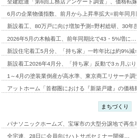
全建総連「第6回工務店アンケート調査」、価格転嫁
6月の企業物価指数、前月から上昇率拡大=前年同月比
新設着工、80万戸に向け増加予測=野村総研、30年
2026年5月の木軸着工、前年同期比で43・5%増に…
新設住宅着工5月分、「持ち家」一昨年比は約9%減=
新設着工2026年4月分、「持ち家」反動で3ヵ月ぶ
1～4月の塗装業倒産が高水準、東京商工リサーチ調
アットホーム「首都圏における『新築戸建』の価格
まちづくり
パナソニックホームズ、宝塚市の大型分譲地で再生
全宅連、28日に会員向けハトサポセミナー開催…