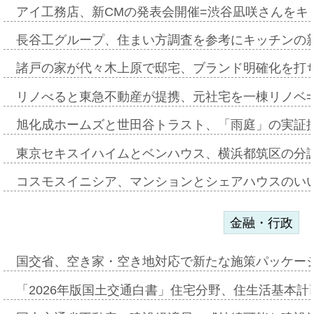
アイ工務店、新CMの発表会開催=渋谷凪咲さんをキ
長谷工グループ、住まい方調査を参考にキッチンの
諸戸の家が代々木上原で邸宅、ブランド明確化を打
リノべると東急不動産が提携、元社宅を一棟リノベ
旭化成ホームズと世田谷トラスト、「雨庭」の実証
東京セキスイハイムとベンハウス、横浜都筑区の分
コスモスイニシア、マンションとシェアハウスのい
金融・行政
国交省、空き家・空き地対応で新たな施策パッケー
「2026年版国土交通白書」住宅分野、住生活基本計