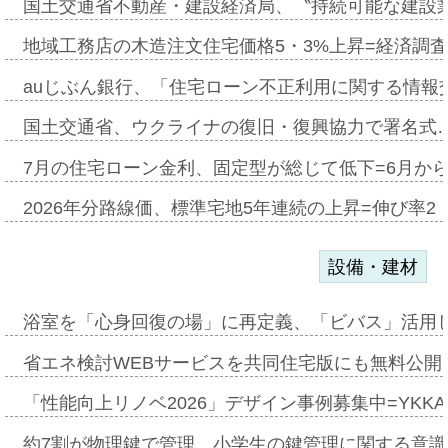
国土交通省不動産・建設経済局、〝持続可能な建設
地域工務店の木造注文住宅価格5・3%上昇=経済調
auじぶん銀行、「住宅ローン不正利用に関する情報
国土交通省、ウクライナの復旧・復興協力で署名式
7月の住宅ローン金利、固定型が総じて低下=6月か
2026年分路線価、標準宅地5年連続の上昇=伸び率2・
設備・建材
浴室を「心身回復の場」に再定義、「ビバス」活用し
省エネ検討WEBサービスを共同住宅版にも無料公開、
「性能向上リノベ2026」デザイン事例募集中=YKKA
約7割が物理鍵で管理、小学生の鍵管理に関する意識調査