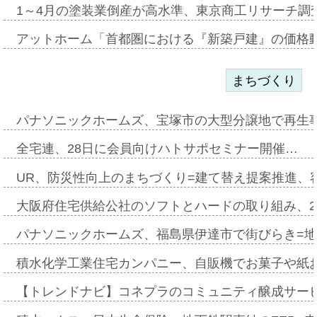
1～4月の塗装業倒産が高水準、東京商工リサーチ調
アットホーム「首都圏における『新築戸建』の価格
まちづくり
パナソニックホームズ、宝塚市の大型分譲地で再生
全宅連、28日に会員向けハトサポセミナー開催…
UR、防災性向上のまちづくり=建て替え提案推進、
大阪府住宅供給公社のソフトとハードの取り組み、2
パナソニックホームズ、福島県伊達市で街びらき=
積水化学工業住宅カンパニー、自販機でお菓子や紙
【トレンドナビ】コネプラのコミュニティ醸成サー