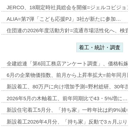
JERCO、18期定時社員総会を開催=ジェルコビジョン
ALIA=第7弾「こども応援PJ」3社が新たに参加…
住団連の2026年度活動方針=流通市場活性化へ、検
着工・統計・調査
全建総連「第6回工務店アンケート調査」、価格転嫁
6月の企業物価指数、前月から上昇率拡大=前年同月比
新設着工、80万戸に向け増加予測=野村総研、30年
2026年5月の木軸着工、前年同期比で43・5%増に…
新設住宅着工5月分、「持ち家」一昨年比は約9%減=
新設着工2026年4月分、「持ち家」反動で3ヵ月ぶ