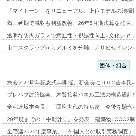
「マイトーン」をリニューアル、上位モデルの清掃
着工延期で減収も利益改善、26年5月期決算を発表
透明な防火ガラスで意匠性・視認性向上=文化シヤ
市中スクラップからアルミを分離、アサヒセイレン
団体・組合
総会と20周年記念式典開催、新会長にTOTO吉本氏
プレハブ建築協会、木質接着パネル工法の構造設計
全宅連坂本会長、「団塊世代の持ち家」今後を懸念
29年度までの「中期計画」を発表、建築物LCCO2
全宅連2026年度事業、「外国人との取引実務調査」新