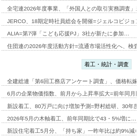
全宅連2026年度事業、「外国人との取引実務調査」新
JERCO、18期定時社員総会を開催=ジェルコビジョン
ALIA=第7弾「こども応援PJ」3社が新たに参加…
住団連の2026年度活動方針=流通市場活性化へ、検
着工・統計・調査
全建総連「第6回工務店アンケート調査」、価格転嫁
6月の企業物価指数、前月から上昇率拡大=前年同月比
新設着工、80万戸に向け増加予測=野村総研、30年
2026年5月の木軸着工、前年同期比で43・5%増に…
新設住宅着工5月分、「持ち家」一昨年比は約9%減=