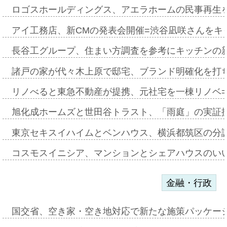
ロゴスホールディングス、アエラホームの民事再生
アイ工務店、新CMの発表会開催=渋谷凪咲さんをキ
長谷工グループ、住まい方調査を参考にキッチンの
諸戸の家が代々木上原で邸宅、ブランド明確化を打
リノべると東急不動産が提携、元社宅を一棟リノベ
旭化成ホームズと世田谷トラスト、「雨庭」の実証
東京セキスイハイムとベンハウス、横浜都筑区の分
コスモスイニシア、マンションとシェアハウスのい
金融・行政
国交省、空き家・空き地対応で新たな施策パッケー