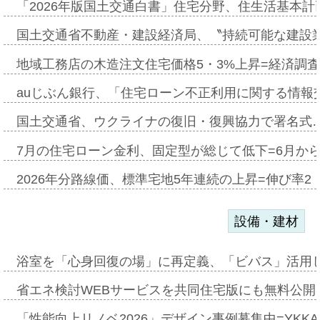
「2026年版国土交通白書」住宅分野、住生活基本計
国土交通省不動産・建設経済局、〝持続可能な建設
地域工務店の木造注文住宅価格5・3%上昇=経済調
auじぶん銀行、「住宅ローン不正利用に関する情報
国土交通省、ウクライナの復旧・復興協力で署名式
7月の住宅ローン金利、固定型が総じて低下=6月か
2026年分路線価、標準宅地5年連続の上昇=伸び率2・
設備・建材
浴室を「心身回復の場」に再定義、「ビバス」活用し
省エネ検討WEBサービスを共同住宅版にも無料公開、
「性能向上リノベ2026」デザイン事例募集中=YKKA