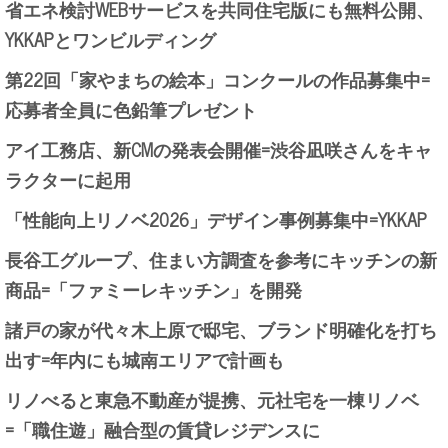
省エネ検討WEBサービスを共同住宅版にも無料公開、
YKKAPとワンビルディング
第22回「家やまちの絵本」コンクールの作品募集中=
応募者全員に色鉛筆プレゼント
アイ工務店、新CMの発表会開催=渋谷凪咲さんをキャ
ラクターに起用
「性能向上リノベ2026」デザイン事例募集中=YKKAP
長谷工グループ、住まい方調査を参考にキッチンの新
商品=「ファミーレキッチン」を開発
諸戸の家が代々木上原で邸宅、ブランド明確化を打ち
出す=年内にも城南エリアで計画も
リノべると東急不動産が提携、元社宅を一棟リノベ
=「職住遊」融合型の賃貸レジデンスに