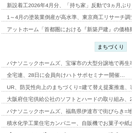
新設着工2026年4月分、「持ち家」反動で3ヵ月ぶ
1～4月の塗装業倒産が高水準、東京商工リサーチ調
アットホーム「首都圏における『新築戸建』の価格
まちづくり
パナソニックホームズ、宝塚市の大型分譲地で再生
全宅連、28日に会員向けハトサポセミナー開催…
UR、防災性向上のまちづくり=建て替え提案推進、
大阪府住宅供給公社のソフトとハードの取り組み、2
パナソニックホームズ、福島県伊達市で街びらき=
積水化学工業住宅カンパニー、自販機でお菓子や紙