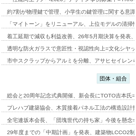
約7割が物理鍵で管理、小学生の鍵管理に関する意識調査
「マイトーン」をリニューアル、上位モデルの清掃
着工延期で減収も利益改善、26年5月期決算を発表
透明な防火ガラスで意匠性・視認性向上=文化シヤ
市中スクラップからアルミを分離、アサヒセイレン
団体・組合
総会と20周年記念式典開催、新会長にTOTO吉本氏
プレハブ建築協会、木質接着パネル工法の構造設計
全宅連坂本会長、「団塊世代の持ち家」今後を懸念
29年度までの「中期計画」を発表、建築物LCCO2