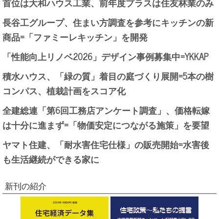
首位は大和ハウス工業、前年度プラスは住友林業のみ
長谷工グループ、住まい方調査を参考にキッチンの新
商品=「ファミーレキッチン」を開発
「性能向上リノベ2026」デザイン事例募集中=YKKAP
積水ハウス、「緑の質」着目の庭づくり展開=5本の樹
コンパス、植栽計画をスコア化
全建総連「第6回工務店アンケート調査」、価格転嫁
は十分に進まず=「物価安定につながる施策」を要望
ヤマト住建、「耐水害住宅仕様」の販売開始=水害後
も生活継続ができる家に
新刊の紹介