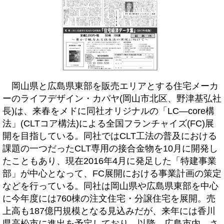
岡山県と広島県東部を販売エリアとする住宅メーカ
ーのライフデザイン・カバヤ(岡山市北区、野津基弘社
長)は、来春をメドに同社オリジナルの「LC―core構
法」(CLTコア構法)による全国フランチャイズ(FC)展
開を目指している。同社ではCLT工法の普及における
課題の一つだったCLT専用の接合金物を10月に開発し
たこともあり、現在2016年4月に発足した「特建事業
部」が中心となって、FC展開における事業計画の策定
などを行っている。同社は岡山県や広島県東部を中心
に今年度には760棟の注文住宅・分譲住宅を展開。売
上高も187億円規模となる見込みだが、来年には香川
県高松市に進出を予定しており、以降、広島市内、さ