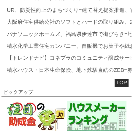
UR、防災性向上のまちづくり=建て替え提案推進、
大阪府住宅供給公社のソフトとハードの取り組み、2
パナソニックホームズ、福島県伊達市で街びらき=
積水化学工業住宅カンパニー、自販機でお菓子や紙
【トレンドナビ】コネプラのコミュニティ醸成サー
積水ハウス・日本生命保険、地下鉄駅直結のZEB=赤坂
TOP
ピックアップ