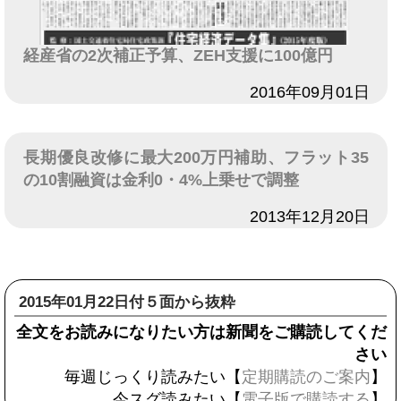
経産省の2次補正予算、ZEH支援に100億円
日付
2016年09月01日
長期優良改修に最大200万円補助、フラット35
の10割融資は金利0・4%上乗せで調整
日付
2013年12月20日
2015年01月22日付５面から抜粋
全文をお読みになりたい方は新聞をご購読してくだ
さい
毎週じっくり読みたい【
定期購読のご案内
】
今スグ読みたい【
電子版で購読する
】