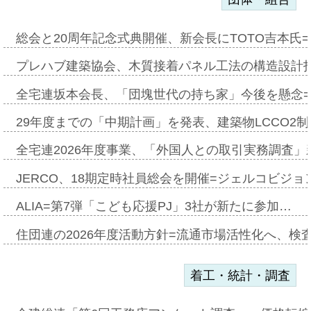
総会と20周年記念式典開催、新会長にTOTO吉本氏
プレハブ建築協会、木質接着パネル工法の構造設計
全宅連坂本会長、「団塊世代の持ち家」今後を懸念
29年度までの「中期計画」を発表、建築物LCCO2
全宅連2026年度事業、「外国人との取引実務調査」新
JERCO、18期定時社員総会を開催=ジェルコビジョン
ALIA=第7弾「こども応援PJ」3社が新たに参加…
住団連の2026年度活動方針=流通市場活性化へ、検
着工・統計・調査