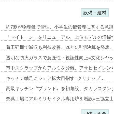
設備・建材
約7割が物理鍵で管理、小学生の鍵管理に関する意識調査
「マイトーン」をリニューアル、上位モデルの清掃
着工延期で減収も利益改善、26年5月期決算を発表
透明な防火ガラスで意匠性・視認性向上=文化シヤ
市中スクラップからアルミを分離、アサヒセイレン
キッチン軸足にシェア拡大目指す=クリナップ…
高級キッチン〝ブランド〟を初創設、タカラスタン
奈呉工場にアルミリサイクル専用炉を増設=三協立
団体・組合