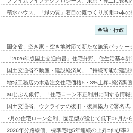
プライムライフテクノロジーズ、東京・押上に長期
積水ハウス、「緑の質」着目の庭づくり展開=5本の
金融・行政
国交省、空き家・空き地対応で新たな施策パッケー
「2026年版国土交通白書」住宅分野、住生活基本計
国土交通省不動産・建設経済局、〝持続可能な建設
地域工務店の木造注文住宅価格5・3%上昇=経済調
auじぶん銀行、「住宅ローン不正利用に関する情報
国土交通省、ウクライナの復旧・復興協力で署名式
7月の住宅ローン金利、固定型が総じて低下=6月か
2026年分路線価、標準宅地5年連続の上昇=伸び率2・