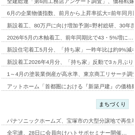
全建総連「第6回工務店アンケート調査」、価格転嫁
6月の企業物価指数、前月から上昇率拡大=前年同月比
新設着工、80万戸に向け増加予測=野村総研、30年
2026年5月の木軸着工、前年同期比で43・5%増に…
新設住宅着工5月分、「持ち家」一昨年比は約9%減=
新設着工2026年4月分、「持ち家」反動で3ヵ月ぶ
1～4月の塗装業倒産が高水準、東京商工リサーチ調
アットホーム「首都圏における『新築戸建』の価格
まちづくり
パナソニックホームズ、宝塚市の大型分譲地で再生
全宅連、28日に会員向けハトサポセミナー開催…