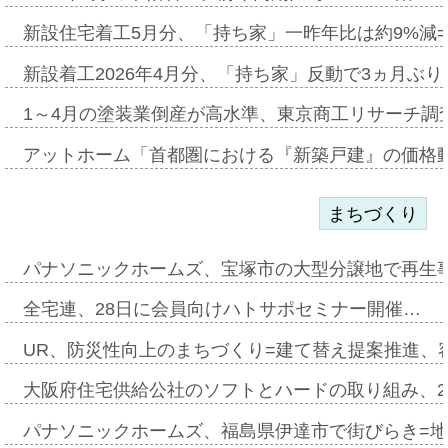
新設住宅着工5月分、「持ち家」一昨年比は約9%減=
新設着工2026年4月分、「持ち家」反動で3ヵ月ぶ
1～4月の塗装業倒産が高水準、東京商工リサーチ調
アットホーム「首都圏における『新築戸建』の価格
まちづくり
パナソニックホームズ、宝塚市の大型分譲地で再生
全宅連、28日に会員向けハトサポセミナー開催…
UR、防災性向上のまちづくり=建て替え提案推進、
大阪府住宅供給公社のソフトとハードの取り組み、2
パナソニックホームズ、福島県伊達市で街びらき=