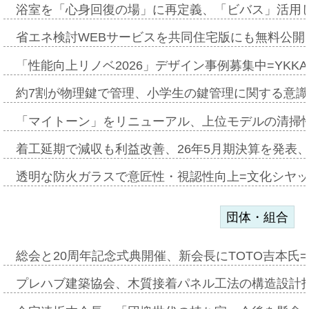
浴室を「心身回復の場」に再定義、「ビバス」活用し
省エネ検討WEBサービスを共同住宅版にも無料公開、
「性能向上リノベ2026」デザイン事例募集中=YKKA
約7割が物理鍵で管理、小学生の鍵管理に関する意識調査
「マイトーン」をリニューアル、上位モデルの清掃
着工延期で減収も利益改善、26年5月期決算を発表
透明な防火ガラスで意匠性・視認性向上=文化シヤ
団体・組合
総会と20周年記念式典開催、新会長にTOTO吉本氏
プレハブ建築協会、木質接着パネル工法の構造設計