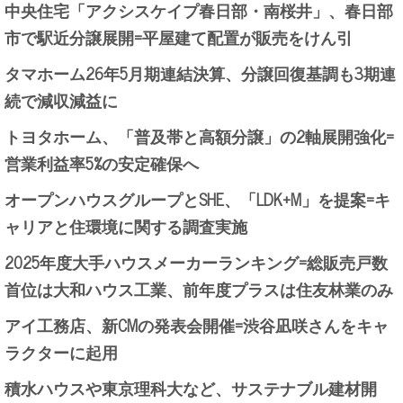
中央住宅「アクシスケイプ春日部・南桜井」、春日部
市で駅近分譲展開=平屋建て配置が販売をけん引
タマホーム26年5月期連結決算、分譲回復基調も3期連
続で減収減益に
トヨタホーム、「普及帯と高額分譲」の2軸展開強化=
営業利益率5%の安定確保へ
オープンハウスグループとSHE、「LDK+M」を提案=キ
ャリアと住環境に関する調査実施
2025年度大手ハウスメーカーランキング=総販売戸数
首位は大和ハウス工業、前年度プラスは住友林業のみ
アイ工務店、新CMの発表会開催=渋谷凪咲さんをキャ
ラクターに起用
積水ハウスや東京理科大など、サステナブル建材開