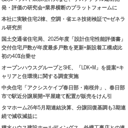
発・評価の研究会=業界横断のプラットフォームに
本社に実験住宅2棟、空調・省エネ技術検証で=ゼネラ
ル研究所
国土交通省住宅局、2025年度「設計住宅性能評価書」
交付住宅戸数が年度最多戸数を更新=新設着工構成比
初の40%台乗せ
オープンハウスグループとSHE、「LDK+M」を提案=キ
ャリアと住環境に関する調査実施
中央住宅「アクシスケイプ春日部・南桜井」、春日部
市で駅近分譲展開=平屋建て配置が販売をけん引
タマホーム26年5月期連結決算、分譲回復基調も3期連
続で減収減益に
積水ハウス建設ホールディングス、外構工事店との連