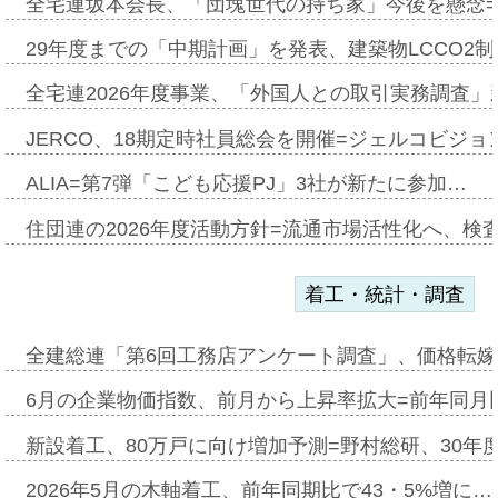
全宅連坂本会長、「団塊世代の持ち家」今後を懸念
29年度までの「中期計画」を発表、建築物LCCO2
全宅連2026年度事業、「外国人との取引実務調査」新
JERCO、18期定時社員総会を開催=ジェルコビジョン
ALIA=第7弾「こども応援PJ」3社が新たに参加…
住団連の2026年度活動方針=流通市場活性化へ、検
着工・統計・調査
全建総連「第6回工務店アンケート調査」、価格転嫁
6月の企業物価指数、前月から上昇率拡大=前年同月比
新設着工、80万戸に向け増加予測=野村総研、30年
2026年5月の木軸着工、前年同期比で43・5%増に…