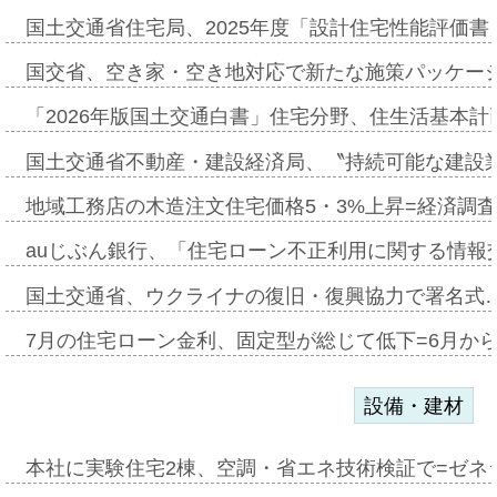
国土交通省住宅局、2025年度「設計住宅性能評価
国交省、空き家・空き地対応で新たな施策パッケー
「2026年版国土交通白書」住宅分野、住生活基本計
国土交通省不動産・建設経済局、〝持続可能な建設
地域工務店の木造注文住宅価格5・3%上昇=経済調
auじぶん銀行、「住宅ローン不正利用に関する情報
国土交通省、ウクライナの復旧・復興協力で署名式
7月の住宅ローン金利、固定型が総じて低下=6月か
設備・建材
本社に実験住宅2棟、空調・省エネ技術検証で=ゼネ