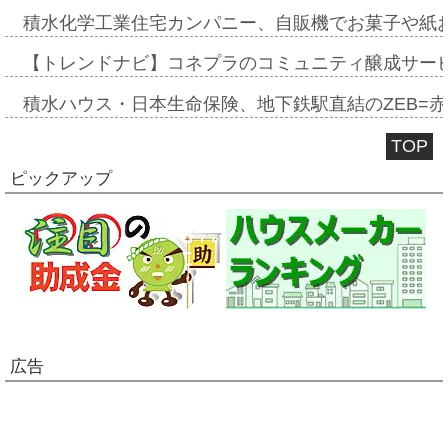
積水化学工業住宅カンパニー、自販機でお菓子や紙
【トレンドナビ】コネプラのコミュニティ醸成サー
積水ハウス・日本生命保険、地下鉄駅直結のZEB=赤坂
TOP
ピックアップ
広告