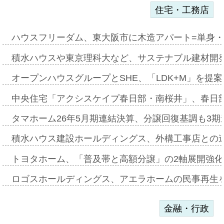
住宅・工務店
ハウスフリーダム、東大阪市に木造アパート=単身・
積水ハウスや東京理科大など、サステナブル建材開
オープンハウスグループとSHE、「LDK+M」を提
中央住宅「アクシスケイプ春日部・南桜井」、春日
タマホーム26年5月期連結決算、分譲回復基調も3
積水ハウス建設ホールディングス、外構工事店との
トヨタホーム、「普及帯と高額分譲」の2軸展開強化
ロゴスホールディングス、アエラホームの民事再生
金融・行政