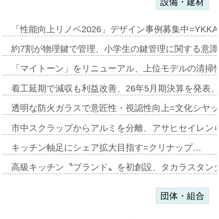
設備・建材
「性能向上リノベ2026」デザイン事例募集中=YKKA
約7割が物理鍵で管理、小学生の鍵管理に関する意識調査
「マイトーン」をリニューアル、上位モデルの清掃
着工延期で減収も利益改善、26年5月期決算を発表
透明な防火ガラスで意匠性・視認性向上=文化シヤ
市中スクラップからアルミを分離、アサヒセイレン
キッチン軸足にシェア拡大目指す=クリナップ…
高級キッチン〝ブランド〟を初創設、タカラスタン
団体・組合