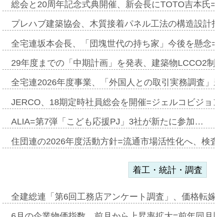
総会と20周年記念式典開催、新会長にTOTO吉本氏
プレハブ建築協会、木質接着パネル工法の構造設計
全宅連坂本会長、「団塊世代の持ち家」今後を懸念
29年度までの「中期計画」を発表、建築物LCCO2
全宅連2026年度事業、「外国人との取引実務調査」新
JERCO、18期定時社員総会を開催=ジェルコビジョン
ALIA=第7弾「こども応援PJ」3社が新たに参加…
住団連の2026年度活動方針=流通市場活性化へ、検
着工・統計・調査
全建総連「第6回工務店アンケート調査」、価格転嫁
6月の企業物価指数、前月から上昇率拡大=前年同月比