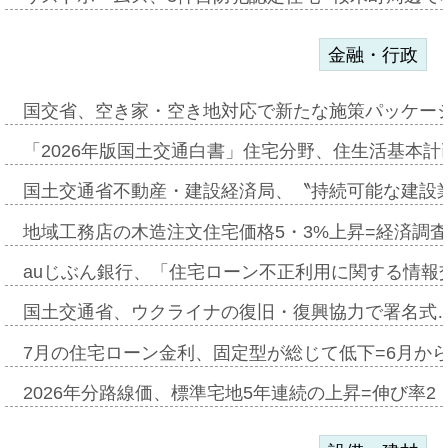
金融・行政
国交省、空き家・空き地対応で新たな施策パッケー
「2026年版国土交通白書」住宅分野、住生活基本計
国土交通省不動産・建設経済局、〝持続可能な建設
地域工務店の木造注文住宅価格5・3%上昇=経済調
auじぶん銀行、「住宅ローン不正利用に関する情報
国土交通省、ウクライナの復旧・復興協力で署名式
7月の住宅ローン金利、固定型が総じて低下=6月か
2026年分路線価、標準宅地5年連続の上昇=伸び率2・