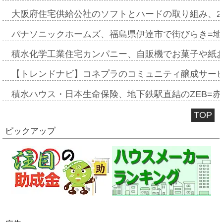
大阪府住宅供給公社のソフトとハードの取り組み、2
パナソニックホームズ、福島県伊達市で街びらき=
積水化学工業住宅カンパニー、自販機でお菓子や紙
【トレンドナビ】コネプラのコミュニティ醸成サー
積水ハウス・日本生命保険、地下鉄駅直結のZEB=赤坂
TOP
ピックアップ