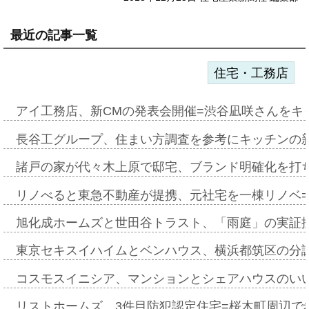
最近の記事一覧
住宅・工務店
アイ工務店、新CMの発表会開催=渋谷凪咲さんをキ
長谷工グループ、住まい方調査を参考にキッチンの
諸戸の家が代々木上原で邸宅、ブランド明確化を打
リノべると東急不動産が提携、元社宅を一棟リノベ
旭化成ホームズと世田谷トラスト、「雨庭」の実証
東京セキスイハイムとベンハウス、横浜都筑区の分
コスモスイニシア、マンションとシェアハウスのい
リストホームズ、3件目防犯認定住宅=桜木町周辺で