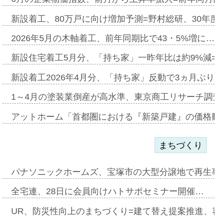
新設着工、80万戸に向け増加予測=野村総研、30年
2026年5月の木軸着工、前年同期比で43・5%増に…
新設住宅着工5月分、「持ち家」一昨年比は約9%減=
新設着工2026年4月分、「持ち家」反動で3ヵ月ぶ
1～4月の塗装業倒産が高水準、東京商工リサーチ調
アットホーム「首都圏における『新築戸建』の価格
まちづくり
パナソニックホームズ、宝塚市の大型分譲地で再生
全宅連、28日に会員向けハトサポセミナー開催…
UR、防災性向上のまちづくり=建て替え提案推進、