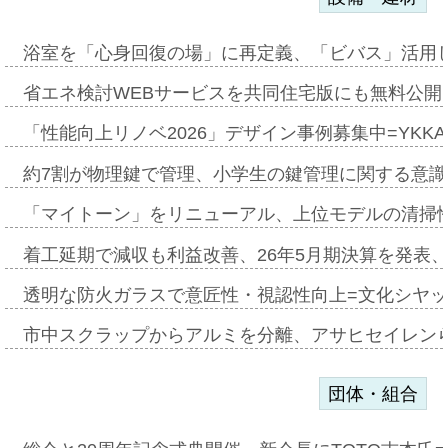
浴室を「心身回復の場」に再定義、「ビバス」活用し
省エネ検討WEBサービスを共同住宅版にも無料公開、
「性能向上リノベ2026」デザイン事例募集中=YKKA
約7割が物理鍵で管理、小学生の鍵管理に関する意識調査
「マイトーン」をリニューアル、上位モデルの清掃
着工延期で減収も利益改善、26年5月期決算を発表
透明な防火ガラスで意匠性・視認性向上=文化シヤ
市中スクラップからアルミを分離、アサヒセイレン
団体・組合