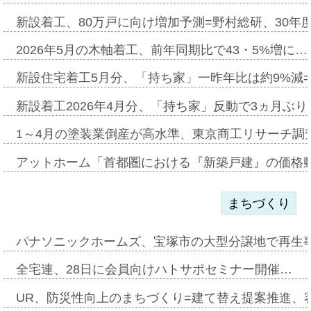
新設着工、80万戸に向け増加予測=野村総研、30年
2026年5月の木軸着工、前年同期比で43・5%増に…
新設住宅着工5月分、「持ち家」一昨年比は約9%減=
新設着工2026年4月分、「持ち家」反動で3ヵ月ぶ
1～4月の塗装業倒産が高水準、東京商工リサーチ調
アットホーム「首都圏における『新築戸建』の価格
まちづくり
パナソニックホームズ、宝塚市の大型分譲地で再生
全宅連、28日に会員向けハトサポセミナー開催…
UR、防災性向上のまちづくり=建て替え提案推進、