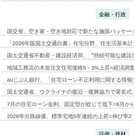
金融・行政
国交省、空き家・空き地対応で新たな施策パッケー
「2026年版国土交通白書」住宅分野、住生活基本計
国土交通省不動産・建設経済局、〝持続可能な建設
地域工務店の木造注文住宅価格5・3%上昇=経済調
auじぶん銀行、「住宅ローン不正利用に関する情報
国土交通省、ウクライナの復旧・復興協力で署名式
7月の住宅ローン金利、固定型が総じて低下=6月か
2026年分路線価、標準宅地5年連続の上昇=伸び率2・
設備・建材