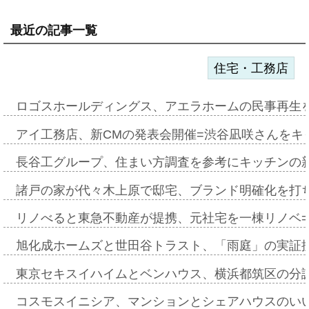
最近の記事一覧
住宅・工務店
ロゴスホールディングス、アエラホームの民事再生
アイ工務店、新CMの発表会開催=渋谷凪咲さんをキ
長谷工グループ、住まい方調査を参考にキッチンの
諸戸の家が代々木上原で邸宅、ブランド明確化を打
リノべると東急不動産が提携、元社宅を一棟リノベ
旭化成ホームズと世田谷トラスト、「雨庭」の実証
東京セキスイハイムとベンハウス、横浜都筑区の分
コスモスイニシア、マンションとシェアハウスのい