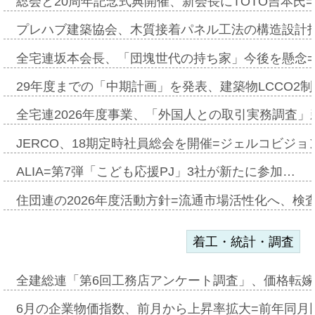
総会と20周年記念式典開催、新会長にTOTO吉本氏
プレハブ建築協会、木質接着パネル工法の構造設計
全宅連坂本会長、「団塊世代の持ち家」今後を懸念
29年度までの「中期計画」を発表、建築物LCCO2
全宅連2026年度事業、「外国人との取引実務調査」新
JERCO、18期定時社員総会を開催=ジェルコビジョン
ALIA=第7弾「こども応援PJ」3社が新たに参加…
住団連の2026年度活動方針=流通市場活性化へ、検
着工・統計・調査
全建総連「第6回工務店アンケート調査」、価格転嫁
6月の企業物価指数、前月から上昇率拡大=前年同月比