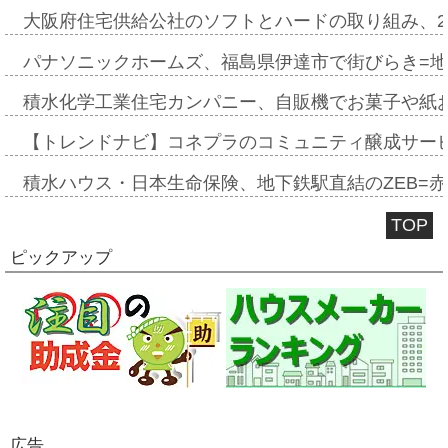
大阪府住宅供給公社のソフトとハードの取り組み、2
パナソニックホームズ、福島県伊達市で街びらき=
積水化学工業住宅カンパニー、自販機でお菓子や紙
【トレンドナビ】コネプラのコミュニティ醸成サー
積水ハウス・日本生命保険、地下鉄駅直結のZEB=赤坂
TOP
ピックアップ
広告