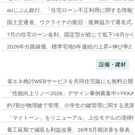
auじぶん銀行、「住宅ローン不正利用に関する情報
国土交通省、ウクライナの復旧・復興協力で署名式
7月の住宅ローン金利、固定型が総じて低下=6月か
2026年分路線価、標準宅地5年連続の上昇=伸び率2・
設備・建材
省エネ検討WEBサービスを共同住宅版にも無料公開、
「性能向上リノベ2026」デザイン事例募集中=YKKA
約7割が物理鍵で管理、小学生の鍵管理に関する意識調査
「マイトーン」をリニューアル、上位モデルの清掃
着工延期で減収も利益改善、26年5月期決算を発表