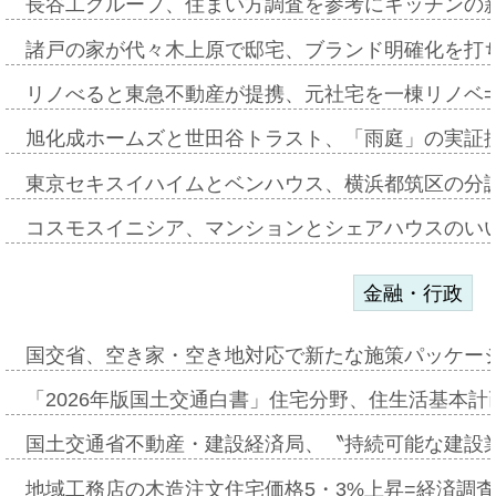
長谷工グループ、住まい方調査を参考にキッチンの
諸戸の家が代々木上原で邸宅、ブランド明確化を打
リノべると東急不動産が提携、元社宅を一棟リノベ
旭化成ホームズと世田谷トラスト、「雨庭」の実証
東京セキスイハイムとベンハウス、横浜都筑区の分
コスモスイニシア、マンションとシェアハウスのい
金融・行政
国交省、空き家・空き地対応で新たな施策パッケー
「2026年版国土交通白書」住宅分野、住生活基本計
国土交通省不動産・建設経済局、〝持続可能な建設
地域工務店の木造注文住宅価格5・3%上昇=経済調