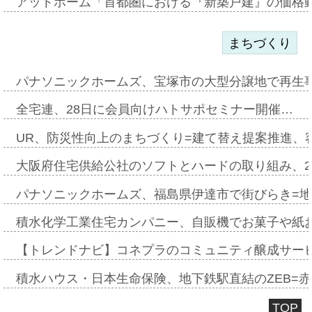
アットホーム「首都圏における『新築戸建』の価格
まちづくり
パナソニックホームズ、宝塚市の大型分譲地で再生
全宅連、28日に会員向けハトサポセミナー開催…
UR、防災性向上のまちづくり=建て替え提案推進、
大阪府住宅供給公社のソフトとハードの取り組み、2
パナソニックホームズ、福島県伊達市で街びらき=
積水化学工業住宅カンパニー、自販機でお菓子や紙
【トレンドナビ】コネプラのコミュニティ醸成サー
積水ハウス・日本生命保険、地下鉄駅直結のZEB=赤坂
TOP