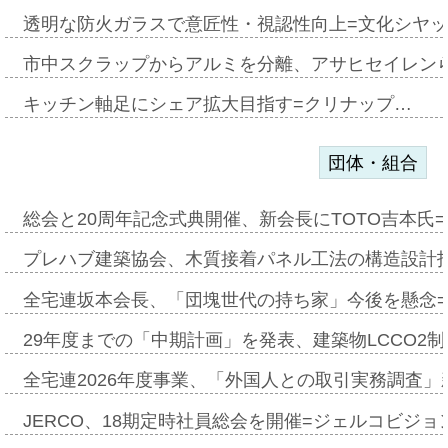
透明な防火ガラスで意匠性・視認性向上=文化シヤ
市中スクラップからアルミを分離、アサヒセイレン
キッチン軸足にシェア拡大目指す=クリナップ…
団体・組合
総会と20周年記念式典開催、新会長にTOTO吉本氏
プレハブ建築協会、木質接着パネル工法の構造設計
全宅連坂本会長、「団塊世代の持ち家」今後を懸念
29年度までの「中期計画」を発表、建築物LCCO2
全宅連2026年度事業、「外国人との取引実務調査」新
JERCO、18期定時社員総会を開催=ジェルコビジョン