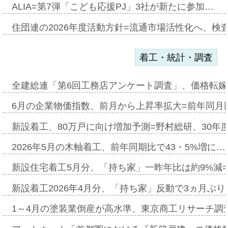
ALIA=第7弾「こども応援PJ」3社が新たに参加…
住団連の2026年度活動方針=流通市場活性化へ、検
着工・統計・調査
全建総連「第6回工務店アンケート調査」、価格転嫁
6月の企業物価指数、前月から上昇率拡大=前年同月比
新設着工、80万戸に向け増加予測=野村総研、30年
2026年5月の木軸着工、前年同期比で43・5%増に…
新設住宅着工5月分、「持ち家」一昨年比は約9%減=
新設着工2026年4月分、「持ち家」反動で3ヵ月ぶ
1～4月の塗装業倒産が高水準、東京商工リサーチ調