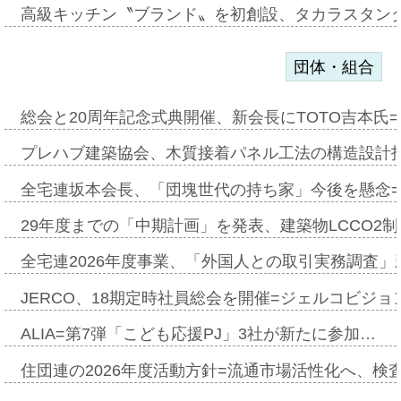
高級キッチン〝ブランド〟を初創設、タカラスタン
団体・組合
総会と20周年記念式典開催、新会長にTOTO吉本氏
プレハブ建築協会、木質接着パネル工法の構造設計
全宅連坂本会長、「団塊世代の持ち家」今後を懸念
29年度までの「中期計画」を発表、建築物LCCO2
全宅連2026年度事業、「外国人との取引実務調査」新
JERCO、18期定時社員総会を開催=ジェルコビジョン
ALIA=第7弾「こども応援PJ」3社が新たに参加…
住団連の2026年度活動方針=流通市場活性化へ、検