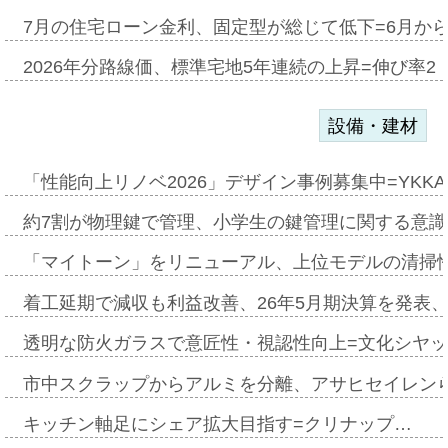
7月の住宅ローン金利、固定型が総じて低下=6月か
2026年分路線価、標準宅地5年連続の上昇=伸び率2・
設備・建材
「性能向上リノベ2026」デザイン事例募集中=YKKA
約7割が物理鍵で管理、小学生の鍵管理に関する意識調査
「マイトーン」をリニューアル、上位モデルの清掃
着工延期で減収も利益改善、26年5月期決算を発表
透明な防火ガラスで意匠性・視認性向上=文化シヤ
市中スクラップからアルミを分離、アサヒセイレン
キッチン軸足にシェア拡大目指す=クリナップ…