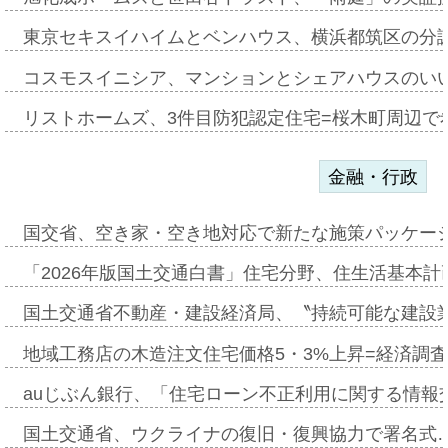
東京セキスイハイムとベンハウス、横浜都筑区の分
コスモスイニシア、マンションとシェアハウスのい
リストホームズ、3件目防犯認定住宅=桜木町周辺で
金融・行政
国交省、空き家・空き地対応で新たな施策パッケー
「2026年版国土交通白書」住宅分野、住生活基本計
国土交通省不動産・建設経済局、〝持続可能な建設
地域工務店の木造注文住宅価格5・3%上昇=経済調
auじぶん銀行、「住宅ローン不正利用に関する情報
国土交通省、ウクライナの復旧・復興協力で署名式