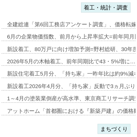
着工・統計・調査
全建総連「第6回工務店アンケート調査」、価格転嫁
6月の企業物価指数、前月から上昇率拡大=前年同月比
新設着工、80万戸に向け増加予測=野村総研、30年
2026年5月の木軸着工、前年同期比で43・5%増に…
新設住宅着工5月分、「持ち家」一昨年比は約9%減=
新設着工2026年4月分、「持ち家」反動で3ヵ月ぶ
1～4月の塗装業倒産が高水準、東京商工リサーチ調
アットホーム「首都圏における『新築戸建』の価格
まちづくり