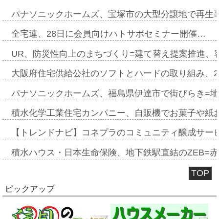
パナソニックホームズ、宝塚市の大型分譲地で再生
全宅連、28日に会員向けハトサポセミナー開催…
UR、防災性向上のまちづくり=建て替え提案推進、
大阪府住宅供給公社のソフトとハードの取り組み、2
パナソニックホームズ、福島県伊達市で街びらき=
積水化学工業住宅カンパニー、自販機でお菓子や紙
【トレンドナビ】コネプラのコミュニティ醸成サー
積水ハウス・日本生命保険、地下鉄駅直結のZEB=赤坂
TOP
ピックアップ