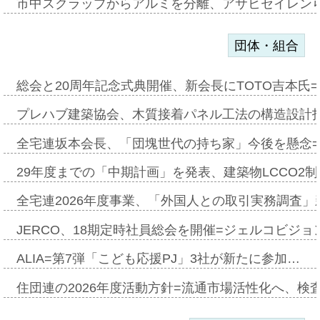
市中スクラップからアルミを分離、アサヒセイレン
団体・組合
総会と20周年記念式典開催、新会長にTOTO吉本氏
プレハブ建築協会、木質接着パネル工法の構造設計
全宅連坂本会長、「団塊世代の持ち家」今後を懸念
29年度までの「中期計画」を発表、建築物LCCO2
全宅連2026年度事業、「外国人との取引実務調査」新
JERCO、18期定時社員総会を開催=ジェルコビジョン
ALIA=第7弾「こども応援PJ」3社が新たに参加…
住団連の2026年度活動方針=流通市場活性化へ、検