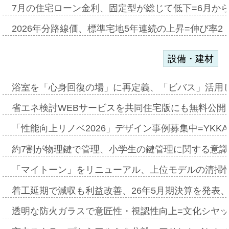
7月の住宅ローン金利、固定型が総じて低下=6月か
2026年分路線価、標準宅地5年連続の上昇=伸び率2・
設備・建材
浴室を「心身回復の場」に再定義、「ビバス」活用し
省エネ検討WEBサービスを共同住宅版にも無料公開、
「性能向上リノベ2026」デザイン事例募集中=YKKA
約7割が物理鍵で管理、小学生の鍵管理に関する意識調査
「マイトーン」をリニューアル、上位モデルの清掃
着工延期で減収も利益改善、26年5月期決算を発表
透明な防火ガラスで意匠性・視認性向上=文化シヤ