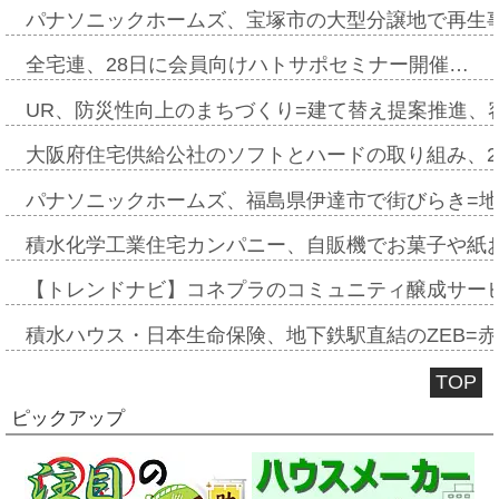
パナソニックホームズ、宝塚市の大型分譲地で再生
全宅連、28日に会員向けハトサポセミナー開催…
UR、防災性向上のまちづくり=建て替え提案推進、
大阪府住宅供給公社のソフトとハードの取り組み、2
パナソニックホームズ、福島県伊達市で街びらき=
積水化学工業住宅カンパニー、自販機でお菓子や紙
【トレンドナビ】コネプラのコミュニティ醸成サー
積水ハウス・日本生命保険、地下鉄駅直結のZEB=赤坂
TOP
ピックアップ