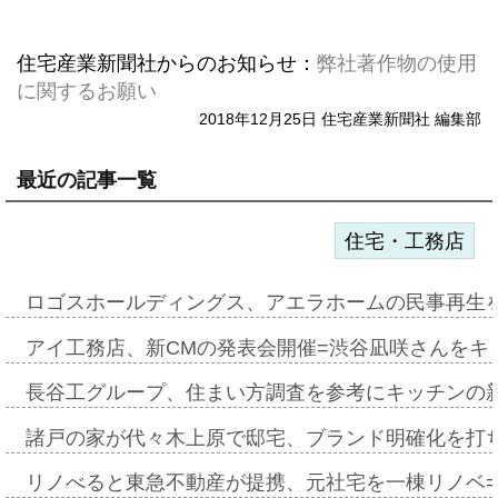
住宅産業新聞社からのお知らせ：
弊社著作物の使用
に関するお願い
2018年12月25日 住宅産業新聞社 編集部
最近の記事一覧
住宅・工務店
ロゴスホールディングス、アエラホームの民事再生
アイ工務店、新CMの発表会開催=渋谷凪咲さんをキ
長谷工グループ、住まい方調査を参考にキッチンの
諸戸の家が代々木上原で邸宅、ブランド明確化を打
リノべると東急不動産が提携、元社宅を一棟リノベ