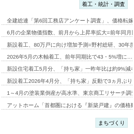
着工・統計・調査
全建総連「第6回工務店アンケート調査」、価格転嫁
6月の企業物価指数、前月から上昇率拡大=前年同月比
新設着工、80万戸に向け増加予測=野村総研、30年
2026年5月の木軸着工、前年同期比で43・5%増に…
新設住宅着工5月分、「持ち家」一昨年比は約9%減=
新設着工2026年4月分、「持ち家」反動で3ヵ月ぶ
1～4月の塗装業倒産が高水準、東京商工リサーチ調
アットホーム「首都圏における『新築戸建』の価格
まちづくり