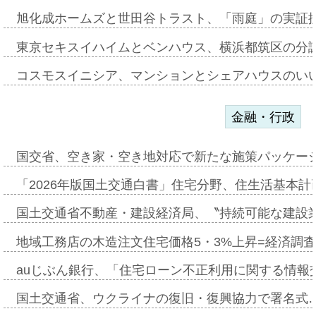
旭化成ホームズと世田谷トラスト、「雨庭」の実証
東京セキスイハイムとベンハウス、横浜都筑区の分
コスモスイニシア、マンションとシェアハウスのい
金融・行政
国交省、空き家・空き地対応で新たな施策パッケー
「2026年版国土交通白書」住宅分野、住生活基本計
国土交通省不動産・建設経済局、〝持続可能な建設
地域工務店の木造注文住宅価格5・3%上昇=経済調
auじぶん銀行、「住宅ローン不正利用に関する情報
国土交通省、ウクライナの復旧・復興協力で署名式