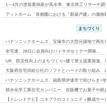
1～4月の塗装業倒産が高水準、東京商工リサーチ調
アットホーム「首都圏における『新築戸建』の価格
まちづくり
パナソニックホームズ、宝塚市の大型分譲地で再生
全宅連、28日に会員向けハトサポセミナー開催…
UR、防災性向上のまちづくり=建て替え提案推進、
大阪府住宅供給公社のソフトとハードの取り組み、2
パナソニックホームズ、福島県伊達市で街びらき=
積水化学工業住宅カンパニー、自販機でお菓子や紙
【トレンドナビ】コネプラのコミュニティ醸成サー