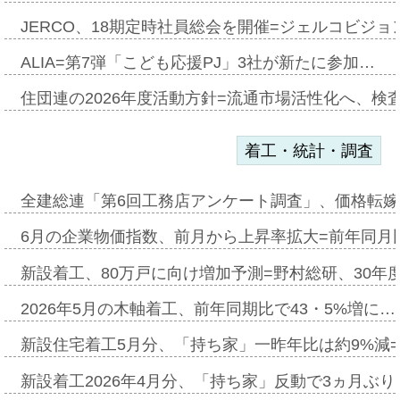
JERCO、18期定時社員総会を開催=ジェルコビジョン
ALIA=第7弾「こども応援PJ」3社が新たに参加…
住団連の2026年度活動方針=流通市場活性化へ、検
着工・統計・調査
全建総連「第6回工務店アンケート調査」、価格転嫁
6月の企業物価指数、前月から上昇率拡大=前年同月比
新設着工、80万戸に向け増加予測=野村総研、30年
2026年5月の木軸着工、前年同期比で43・5%増に…
新設住宅着工5月分、「持ち家」一昨年比は約9%減=
新設着工2026年4月分、「持ち家」反動で3ヵ月ぶ