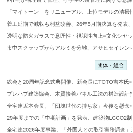
「マイトーン」をリニューアル、上位モデルの清掃
着工延期で減収も利益改善、26年5月期決算を発表
透明な防火ガラスで意匠性・視認性向上=文化シヤ
市中スクラップからアルミを分離、アサヒセイレン
団体・組合
総会と20周年記念式典開催、新会長にTOTO吉本氏
プレハブ建築協会、木質接着パネル工法の構造設計
全宅連坂本会長、「団塊世代の持ち家」今後を懸念
29年度までの「中期計画」を発表、建築物LCCO2
全宅連2026年度事業、「外国人との取引実務調査」新