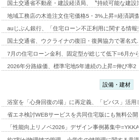
国土交通省不動産・建設経済局、〝持続可能な建設
地域工務店の木造注文住宅価格5・3%上昇=経済調
auじぶん銀行、「住宅ローン不正利用に関する情報
国土交通省、ウクライナの復旧・復興協力で署名式
7月の住宅ローン金利、固定型が総じて低下=6月か
2026年分路線価、標準宅地5年連続の上昇=伸び率2・
設備・建材
浴室を「心身回復の場」に再定義、「ビバス」活用し
省エネ検討WEBサービスを共同住宅版にも無料公開、
「性能向上リノベ2026」デザイン事例募集中=YKKA
約7割が物理鍵で管理、小学生の鍵管理に関する意識調査