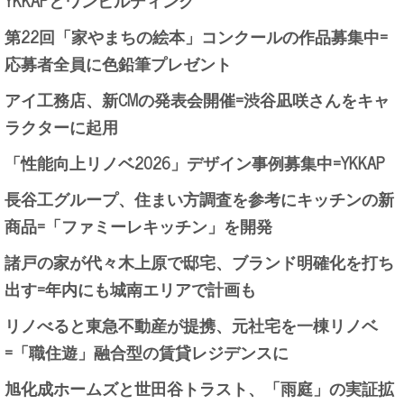
第22回「家やまちの絵本」コンクールの作品募集中=
応募者全員に色鉛筆プレゼント
アイ工務店、新CMの発表会開催=渋谷凪咲さんをキャ
ラクターに起用
「性能向上リノベ2026」デザイン事例募集中=YKKAP
長谷工グループ、住まい方調査を参考にキッチンの新
商品=「ファミーレキッチン」を開発
諸戸の家が代々木上原で邸宅、ブランド明確化を打ち
出す=年内にも城南エリアで計画も
リノべると東急不動産が提携、元社宅を一棟リノベ
=「職住遊」融合型の賃貸レジデンスに
旭化成ホームズと世田谷トラスト、「雨庭」の実証拡