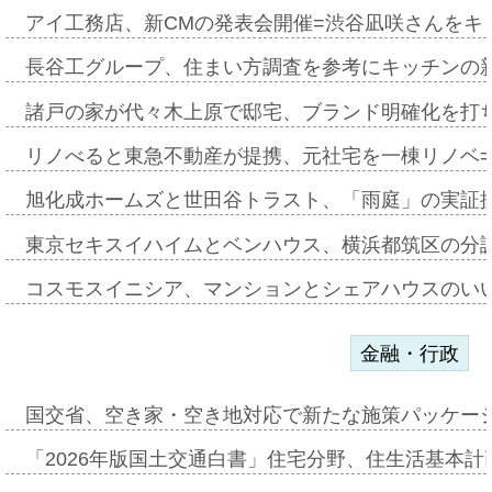
アイ工務店、新CMの発表会開催=渋谷凪咲さんをキ
長谷工グループ、住まい方調査を参考にキッチンの
諸戸の家が代々木上原で邸宅、ブランド明確化を打
リノべると東急不動産が提携、元社宅を一棟リノベ
旭化成ホームズと世田谷トラスト、「雨庭」の実証
東京セキスイハイムとベンハウス、横浜都筑区の分
コスモスイニシア、マンションとシェアハウスのい
金融・行政
国交省、空き家・空き地対応で新たな施策パッケー
「2026年版国土交通白書」住宅分野、住生活基本計