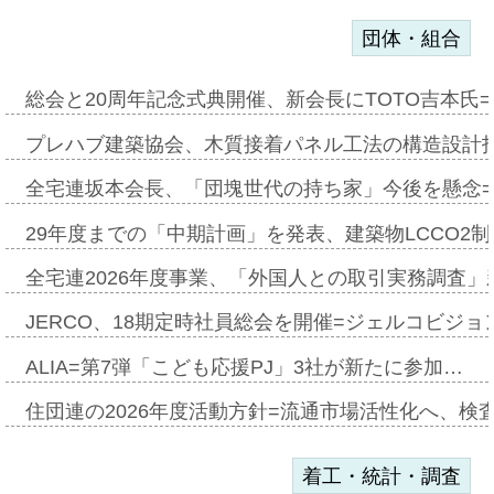
団体・組合
総会と20周年記念式典開催、新会長にTOTO吉本氏
プレハブ建築協会、木質接着パネル工法の構造設計
全宅連坂本会長、「団塊世代の持ち家」今後を懸念
29年度までの「中期計画」を発表、建築物LCCO2
全宅連2026年度事業、「外国人との取引実務調査」新
JERCO、18期定時社員総会を開催=ジェルコビジョン
ALIA=第7弾「こども応援PJ」3社が新たに参加…
住団連の2026年度活動方針=流通市場活性化へ、検
着工・統計・調査