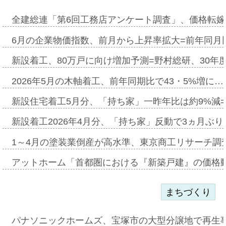
全建総連「第6回工務店アンケート調査」、価格転嫁
6月の企業物価指数、前月から上昇率拡大=前年同月比
新設着工、80万戸に向け増加予測=野村総研、30年
2026年5月の木軸着工、前年同期比で43・5%増に…
新設住宅着工5月分、「持ち家」一昨年比は約9%減=
新設着工2026年4月分、「持ち家」反動で3ヵ月ぶ
1～4月の塗装業倒産が高水準、東京商工リサーチ調
アットホーム「首都圏における『新築戸建』の価格
まちづくり
パナソニックホームズ、宝塚市の大型分譲地で再生