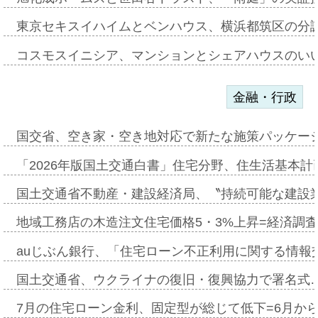
東京セキスイハイムとベンハウス、横浜都筑区の分
コスモスイニシア、マンションとシェアハウスのい
金融・行政
国交省、空き家・空き地対応で新たな施策パッケー
「2026年版国土交通白書」住宅分野、住生活基本計
国土交通省不動産・建設経済局、〝持続可能な建設
地域工務店の木造注文住宅価格5・3%上昇=経済調
auじぶん銀行、「住宅ローン不正利用に関する情報
国土交通省、ウクライナの復旧・復興協力で署名式
7月の住宅ローン金利、固定型が総じて低下=6月か