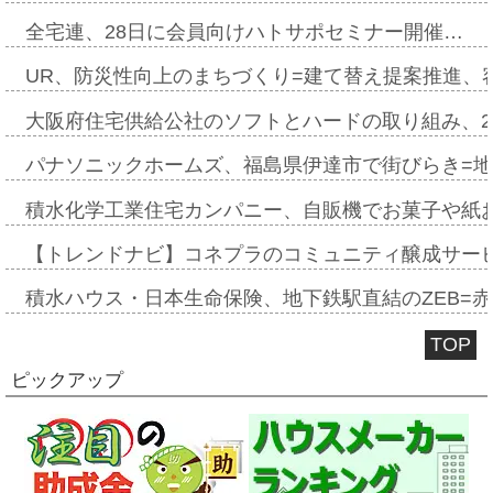
全宅連、28日に会員向けハトサポセミナー開催…
UR、防災性向上のまちづくり=建て替え提案推進、
大阪府住宅供給公社のソフトとハードの取り組み、2
パナソニックホームズ、福島県伊達市で街びらき=
積水化学工業住宅カンパニー、自販機でお菓子や紙
【トレンドナビ】コネプラのコミュニティ醸成サー
積水ハウス・日本生命保険、地下鉄駅直結のZEB=赤坂
TOP
ピックアップ