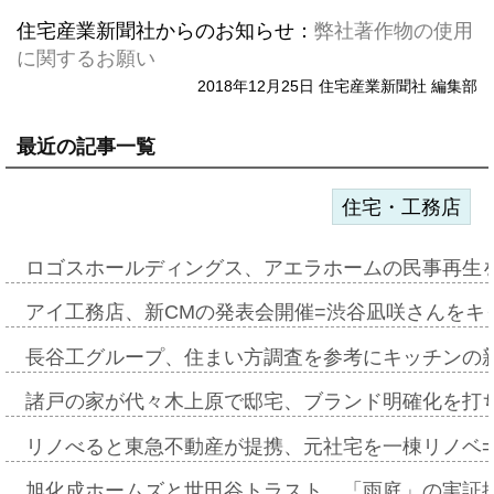
住宅産業新聞社からのお知らせ：
弊社著作物の使用
に関するお願い
2018年12月25日 住宅産業新聞社 編集部
最近の記事一覧
住宅・工務店
ロゴスホールディングス、アエラホームの民事再生
アイ工務店、新CMの発表会開催=渋谷凪咲さんをキ
長谷工グループ、住まい方調査を参考にキッチンの
諸戸の家が代々木上原で邸宅、ブランド明確化を打
リノべると東急不動産が提携、元社宅を一棟リノベ
旭化成ホームズと世田谷トラスト、「雨庭」の実証