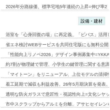
2026年分路線価、標準宅地5年連続の上昇=伸び率2・
設備・建材
浴室を「心身回復の場」に再定義、「ビバス」活用し
省エネ検討WEBサービスを共同住宅版にも無料公開、
「性能向上リノベ2026」デザイン事例募集中=YKKA
約7割が物理鍵で管理、小学生の鍵管理に関する意識調査
「マイトーン」をリニューアル、上位モデルの清掃
着工延期で減収も利益改善、26年5月期決算を発表
透明な防火ガラスで意匠性・視認性向上=文化シヤ
市中スクラップからアルミを分離、アサヒセイレン