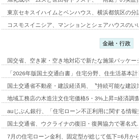
東京セキスイハイムとベンハウス、横浜都筑区の分
コスモスイニシア、マンションとシェアハウスのい
金融・行政
国交省、空き家・空き地対応で新たな施策パッケー
「2026年版国土交通白書」住宅分野、住生活基本計
国土交通省不動産・建設経済局、〝持続可能な建設
地域工務店の木造注文住宅価格5・3%上昇=経済調
auじぶん銀行、「住宅ローン不正利用に関する情報
国土交通省、ウクライナの復旧・復興協力で署名式
7月の住宅ローン金利、固定型が総じて低下=6月か