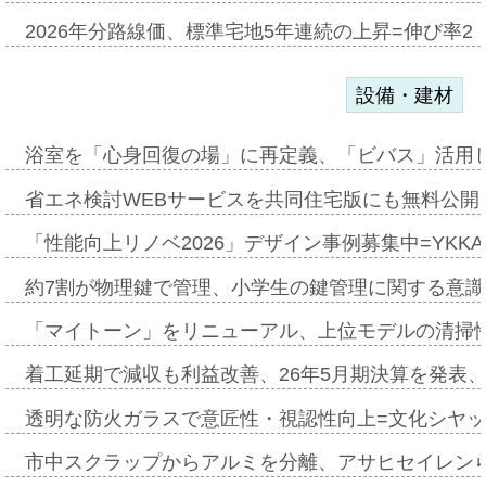
2026年分路線価、標準宅地5年連続の上昇=伸び率2・
設備・建材
浴室を「心身回復の場」に再定義、「ビバス」活用し
省エネ検討WEBサービスを共同住宅版にも無料公開、
「性能向上リノベ2026」デザイン事例募集中=YKKA
約7割が物理鍵で管理、小学生の鍵管理に関する意識調査
「マイトーン」をリニューアル、上位モデルの清掃
着工延期で減収も利益改善、26年5月期決算を発表
透明な防火ガラスで意匠性・視認性向上=文化シヤ
市中スクラップからアルミを分離、アサヒセイレン