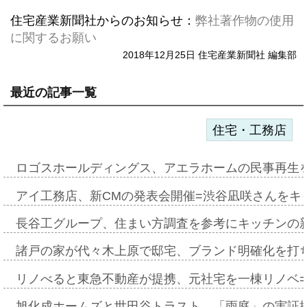
住宅産業新聞社からのお知らせ：
弊社著作物の使用
に関するお願い
2018年12月25日 住宅産業新聞社 編集部
最近の記事一覧
住宅・工務店
ロゴスホールディングス、アエラホームの民事再生
アイ工務店、新CMの発表会開催=渋谷凪咲さんをキ
長谷工グループ、住まい方調査を参考にキッチンの
諸戸の家が代々木上原で邸宅、ブランド明確化を打
リノべると東急不動産が提携、元社宅を一棟リノベ
旭化成ホームズと世田谷トラスト、「雨庭」の実証