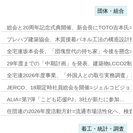
団体・組合
総会と20周年記念式典開催、新会長にTOTO吉本氏
プレハブ建築協会、木質接着パネル工法の構造設計
全宅連坂本会長、「団塊世代の持ち家」今後を懸念
29年度までの「中期計画」を発表、建築物LCCO2
全宅連2026年度事業、「外国人との取引実務調査」新
JERCO、18期定時社員総会を開催=ジェルコビジョン
ALIA=第7弾「こども応援PJ」3社が新たに参加…
住団連の2026年度活動方針=流通市場活性化へ、検
着工・統計・調査