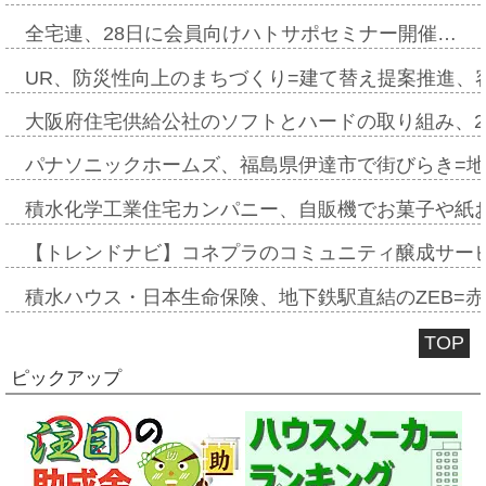
全宅連、28日に会員向けハトサポセミナー開催…
UR、防災性向上のまちづくり=建て替え提案推進、
大阪府住宅供給公社のソフトとハードの取り組み、2
パナソニックホームズ、福島県伊達市で街びらき=
積水化学工業住宅カンパニー、自販機でお菓子や紙
【トレンドナビ】コネプラのコミュニティ醸成サー
積水ハウス・日本生命保険、地下鉄駅直結のZEB=赤坂
TOP
ピックアップ