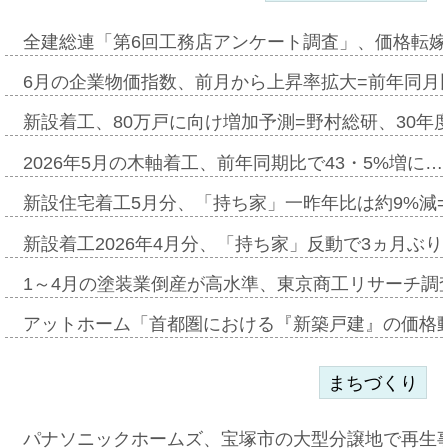
全建総連「第6回工務店アンケート調査」、価格転嫁
6月の企業物価指数、前月から上昇率拡大=前年同月比
新設着工、80万戸に向け増加予測=野村総研、30年
2026年5月の木軸着工、前年同期比で43・5%増に…
新設住宅着工5月分、「持ち家」一昨年比は約9%減=
新設着工2026年4月分、「持ち家」反動で3ヵ月ぶ
1～4月の塗装業倒産が高水準、東京商工リサーチ調
アットホーム「首都圏における『新築戸建』の価格
まちづくり
パナソニックホームズ、宝塚市の大型分譲地で再生