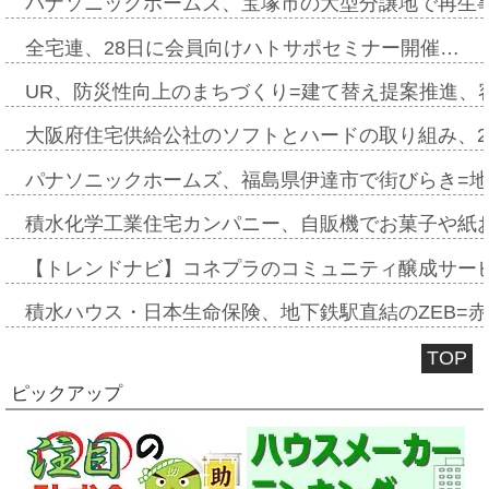
パナソニックホームズ、宝塚市の大型分譲地で再生
全宅連、28日に会員向けハトサポセミナー開催…
UR、防災性向上のまちづくり=建て替え提案推進、
大阪府住宅供給公社のソフトとハードの取り組み、2
パナソニックホームズ、福島県伊達市で街びらき=
積水化学工業住宅カンパニー、自販機でお菓子や紙
【トレンドナビ】コネプラのコミュニティ醸成サー
積水ハウス・日本生命保険、地下鉄駅直結のZEB=赤坂
TOP
ピックアップ