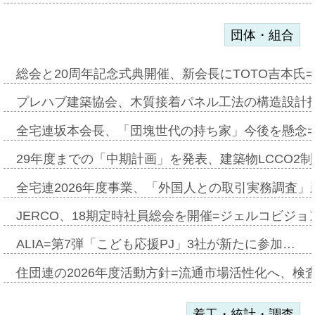
団体・組合
総会と20周年記念式典開催、新会長にTOTO吉本氏
プレハブ建築協会、木質接着パネル工法の構造設計
全宅連坂本会長、「団塊世代の持ち家」今後を懸念
29年度までの「中期計画」を発表、建築物LCCO2
全宅連2026年度事業、「外国人との取引実務調査」新
JERCO、18期定時社員総会を開催=ジェルコビジョン
ALIA=第7弾「こども応援PJ」3社が新たに参加…
住団連の2026年度活動方針=流通市場活性化へ、検
着工・統計・調査