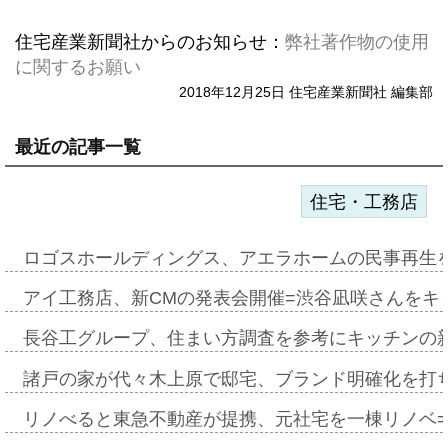
住宅産業新聞社からのお知らせ：
弊社著作物の使用
に関するお願い
2018年12月25日 住宅産業新聞社 編集部
最近の記事一覧
住宅・工務店
ロゴスホールディングス、アエラホームの民事再生
アイ工務店、新CMの発表会開催=渋谷凪咲さんをキ
長谷工グループ、住まい方調査を参考にキッチンの
諸戸の家が代々木上原で邸宅、ブランド明確化を打
リノべると東急不動産が提携、元社宅を一棟リノベ