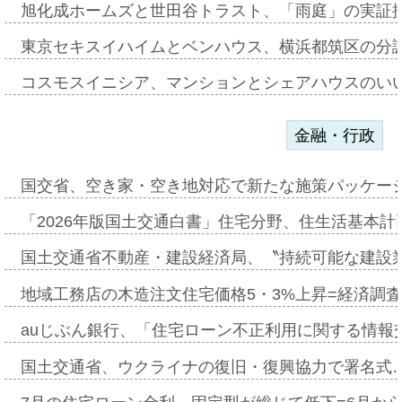
旭化成ホームズと世田谷トラスト、「雨庭」の実証
東京セキスイハイムとベンハウス、横浜都筑区の分
コスモスイニシア、マンションとシェアハウスのい
金融・行政
国交省、空き家・空き地対応で新たな施策パッケー
「2026年版国土交通白書」住宅分野、住生活基本計
国土交通省不動産・建設経済局、〝持続可能な建設
地域工務店の木造注文住宅価格5・3%上昇=経済調
auじぶん銀行、「住宅ローン不正利用に関する情報
国土交通省、ウクライナの復旧・復興協力で署名式