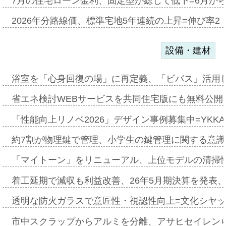
7月の住宅ローン金利、固定型が総じて低下=6月か
2026年分路線価、標準宅地5年連続の上昇=伸び率2・
設備・建材
浴室を「心身回復の場」に再定義、「ビバス」活用し
省エネ検討WEBサービスを共同住宅版にも無料公開、
「性能向上リノベ2026」デザイン事例募集中=YKKA
約7割が物理鍵で管理、小学生の鍵管理に関する意識調査
「マイトーン」をリニューアル、上位モデルの清掃
着工延期で減収も利益改善、26年5月期決算を発表
透明な防火ガラスで意匠性・視認性向上=文化シヤ
市中スクラップからアルミを分離、アサヒセイレン