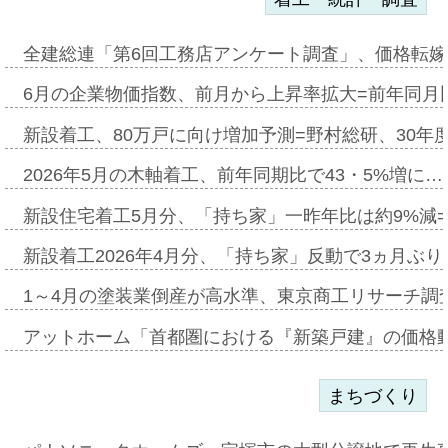
全建総連「第6回工務店アンケート調査」、価格転嫁
6月の企業物価指数、前月から上昇率拡大=前年同月比
新設着工、80万戸に向け増加予測=野村総研、30年
2026年5月の木軸着工、前年同期比で43・5%増に…
新設住宅着工5月分、「持ち家」一昨年比は約9%減=
新設着工2026年4月分、「持ち家」反動で3ヵ月ぶ
1～4月の塗装業倒産が高水準、東京商工リサーチ調
アットホーム「首都圏における『新築戸建』の価格
まちづくり