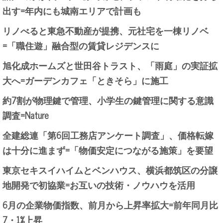
出す=年内にも城南エリアで計画も
リノべると東急不動産が提携、元社宅を一棟リノベ
=「職住遊」融合型の賃貸レジデンスに
旭化成ホームズと世田谷トラスト、「雨庭」の実証拡
大へ=ガーデンカフェ「ときそら」に施工
約7割が物理鍵で管理、小学生の鍵管理に関する意識
調査=Nature
全建総連「第6回工務店アンケート調査」、価格転嫁
は十分に進まず=「物価安定につながる施策」を要望
東京セキスイハイムとベンハウス、横浜都筑区の分譲
地開発で初協業=お互いの技術・ノウハウを活用
6月の企業物価指数、前月から上昇率拡大=前年同月比
7・1%上昇