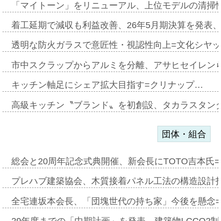
「マイトーン」をリニューアル、上位モデルの清掃
着工延期で減収も利益改善、26年5月期決算を発表
透明な防火ガラスで意匠性・視認性向上=文化シヤ
市中スクラップからアルミを分離、アサヒセイレン
キッチン軸足にシェア拡大目指す=クリナップ…
高級キッチン〝ブランド〟を初創設、タカラスタン
団体・組合
総会と20周年記念式典開催、新会長にTOTO吉本氏
プレハブ建築協会、木質接着パネル工法の構造設計
全宅連坂本会長、「団塊世代の持ち家」今後を懸念