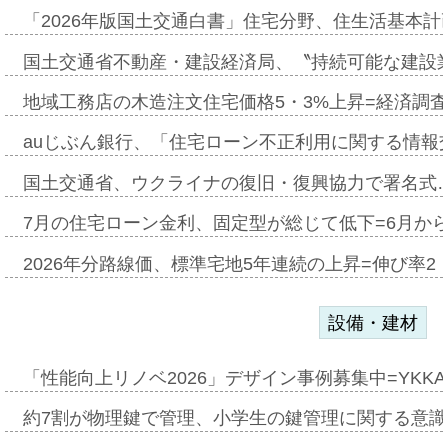
「2026年版国土交通白書」住宅分野、住生活基本計
国土交通省不動産・建設経済局、〝持続可能な建設
地域工務店の木造注文住宅価格5・3%上昇=経済調
auじぶん銀行、「住宅ローン不正利用に関する情報
国土交通省、ウクライナの復旧・復興協力で署名式
7月の住宅ローン金利、固定型が総じて低下=6月か
2026年分路線価、標準宅地5年連続の上昇=伸び率2・
設備・建材
「性能向上リノベ2026」デザイン事例募集中=YKKA
約7割が物理鍵で管理、小学生の鍵管理に関する意識調査