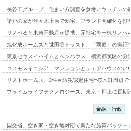
長谷工グループ、住まい方調査を参考にキッチンの
諸戸の家が代々木上原で邸宅、ブランド明確化を打
リノべると東急不動産が提携、元社宅を一棟リノベ
旭化成ホームズと世田谷トラスト、「雨庭」の実証
東京セキスイハイムとベンハウス、横浜都筑区の分
コスモスイニシア、マンションとシェアハウスのい
リストホームズ、3件目防犯認定住宅=桜木町周辺で
プライムライフテクノロジーズ、東京・押上に長期
金融・行政
国交省、空き家・空き地対応で新たな施策パッケー