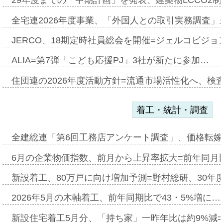
29年度までの「中期計画」を発表、建築物LCCO2
全宅連2026年度事業、「外国人との取引実務調査」新
JERCO、18期定時社員総会を開催=ジェルコビジョン
ALIA=第7弾「こども応援PJ」3社が新たに参加…
住団連の2026年度活動方針=流通市場活性化へ、検
着工・統計・調査
全建総連「第6回工務店アンケート調査」、価格転嫁
6月の企業物価指数、前月から上昇率拡大=前年同月比
新設着工、80万戸に向け増加予測=野村総研、30年
2026年5月の木軸着工、前年同期比で43・5%増に…
新設住宅着工5月分、「持ち家」一昨年比は約9%減=