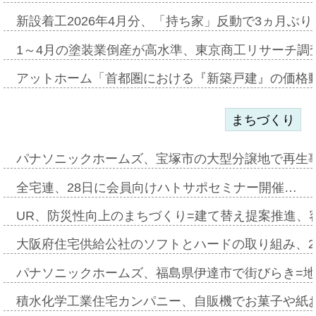
新設着工2026年4月分、「持ち家」反動で3ヵ月ぶ
1～4月の塗装業倒産が高水準、東京商工リサーチ調
アットホーム「首都圏における『新築戸建』の価格
まちづくり
パナソニックホームズ、宝塚市の大型分譲地で再生
全宅連、28日に会員向けハトサポセミナー開催…
UR、防災性向上のまちづくり=建て替え提案推進、
大阪府住宅供給公社のソフトとハードの取り組み、2
パナソニックホームズ、福島県伊達市で街びらき=
積水化学工業住宅カンパニー、自販機でお菓子や紙