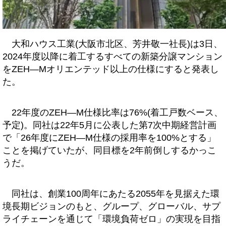
大和ハウス工業(大阪市北区、芳井敬一社長)は3日、
2024年度以降に着工するすべての新築分譲マンション
をZEH―Mオリエンテッド以上の仕様にすると発表し
た。
22年度のZEH―M仕様比率は76%(着工戸数ベース、
予定)。同社は22年5月に公表した第7次中期経営計画
で「26年度にZEH―M仕様の採用率を100%とする」
ことを掲げていたが、同目標を2年前倒しするかっこ
うだ。
同社は、創業100周年にあたる2055年を見据えた環
境長期ビジョンのもと、グループ、グローバル、サプ
ライチェーンを通じて「環境負荷ゼロ」の実現を目指