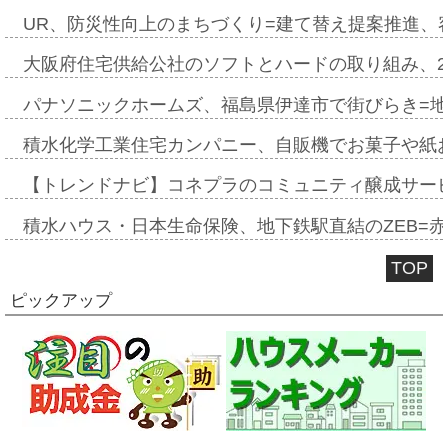
UR、防災性向上のまちづくり=建て替え提案推進、
大阪府住宅供給公社のソフトとハードの取り組み、2
パナソニックホームズ、福島県伊達市で街びらき=
積水化学工業住宅カンパニー、自販機でお菓子や紙
【トレンドナビ】コネプラのコミュニティ醸成サー
積水ハウス・日本生命保険、地下鉄駅直結のZEB=赤坂
TOP
ピックアップ