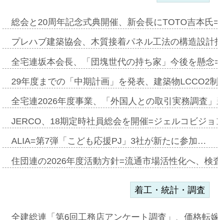
総会と20周年記念式典開催、新会長にTOTO吉本氏
プレハブ建築協会、木質接着パネル工法の構造設計
全宅連坂本会長、「団塊世代の持ち家」今後を懸念
29年度までの「中期計画」を発表、建築物LCCO2
全宅連2026年度事業、「外国人との取引実務調査」新
JERCO、18期定時社員総会を開催=ジェルコビジョン
ALIA=第7弾「こども応援PJ」3社が新たに参加…
住団連の2026年度活動方針=流通市場活性化へ、検
着工・統計・調査
全建総連「第6回工務店アンケート調査」、価格転嫁