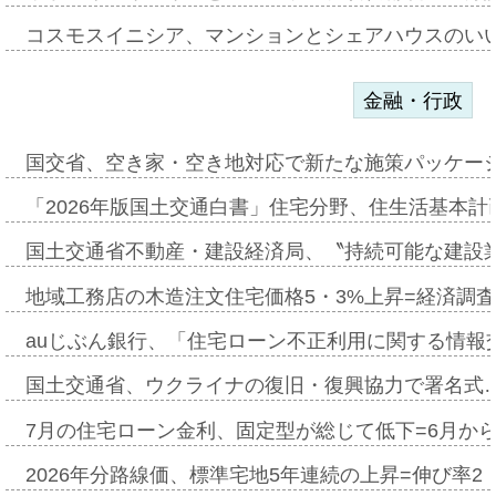
コスモスイニシア、マンションとシェアハウスのい
金融・行政
国交省、空き家・空き地対応で新たな施策パッケー
「2026年版国土交通白書」住宅分野、住生活基本計
国土交通省不動産・建設経済局、〝持続可能な建設
地域工務店の木造注文住宅価格5・3%上昇=経済調
auじぶん銀行、「住宅ローン不正利用に関する情報
国土交通省、ウクライナの復旧・復興協力で署名式
7月の住宅ローン金利、固定型が総じて低下=6月か
2026年分路線価、標準宅地5年連続の上昇=伸び率2・