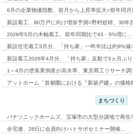
6月の企業物価指数、前月から上昇率拡大=前年同月比
新設着工、80万戸に向け増加予測=野村総研、30年
2026年5月の木軸着工、前年同期比で43・5%増に…
新設住宅着工5月分、「持ち家」一昨年比は約9%減=
新設着工2026年4月分、「持ち家」反動で3ヵ月ぶ
1～4月の塗装業倒産が高水準、東京商工リサーチ調
アットホーム「首都圏における『新築戸建』の価格
まちづくり
パナソニックホームズ、宝塚市の大型分譲地で再生
全宅連、28日に会員向けハトサポセミナー開催…