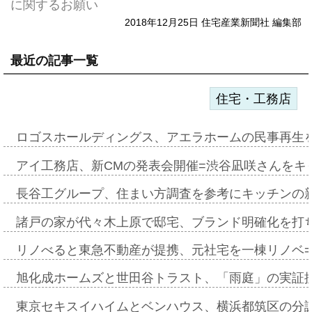
に関するお願い
2018年12月25日 住宅産業新聞社 編集部
最近の記事一覧
住宅・工務店
ロゴスホールディングス、アエラホームの民事再生
アイ工務店、新CMの発表会開催=渋谷凪咲さんをキ
長谷工グループ、住まい方調査を参考にキッチンの
諸戸の家が代々木上原で邸宅、ブランド明確化を打
リノべると東急不動産が提携、元社宅を一棟リノベ
旭化成ホームズと世田谷トラスト、「雨庭」の実証
東京セキスイハイムとベンハウス、横浜都筑区の分