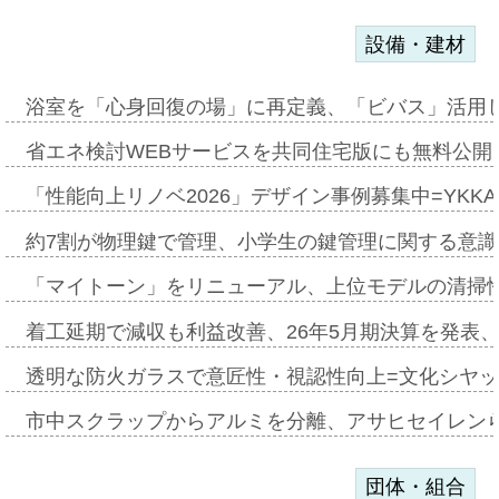
設備・建材
浴室を「心身回復の場」に再定義、「ビバス」活用し
省エネ検討WEBサービスを共同住宅版にも無料公開、
「性能向上リノベ2026」デザイン事例募集中=YKKA
約7割が物理鍵で管理、小学生の鍵管理に関する意識調査
「マイトーン」をリニューアル、上位モデルの清掃
着工延期で減収も利益改善、26年5月期決算を発表
透明な防火ガラスで意匠性・視認性向上=文化シヤ
市中スクラップからアルミを分離、アサヒセイレン
団体・組合