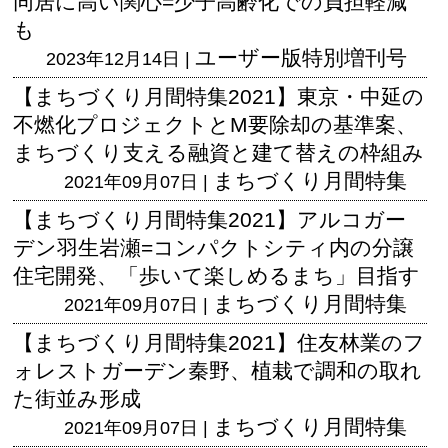
同居に高い関心=少子高齢化での負担軽減
も
ユーザー版
特別増刊号
2023年12月14日 |
【まちづくり月間特集2021】東京・中延の
不燃化プロジェクトとM要除却の基準案、
まちづくり支える融資と建て替えの枠組み
まちづくり月間特集
2021年09月07日 |
【まちづくり月間特集2021】アルコガー
デン羽生岩瀬=コンパクトシティ内の分譲
住宅開発、「歩いて楽しめるまち」目指す
まちづくり月間特集
2021年09月07日 |
【まちづくり月間特集2021】住友林業のフ
ォレストガーデン秦野、植栽で調和の取れ
た街並み形成
まちづくり月間特集
2021年09月07日 |