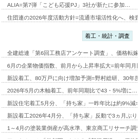
ALIA=第7弾「こども応援PJ」3社が新たに参加…
住団連の2026年度活動方針=流通市場活性化へ、検
着工・統計・調査
全建総連「第6回工務店アンケート調査」、価格転嫁
6月の企業物価指数、前月から上昇率拡大=前年同月比
新設着工、80万戸に向け増加予測=野村総研、30年
2026年5月の木軸着工、前年同期比で43・5%増に…
新設住宅着工5月分、「持ち家」一昨年比は約9%減=
新設着工2026年4月分、「持ち家」反動で3ヵ月ぶ
1～4月の塗装業倒産が高水準、東京商工リサーチ調