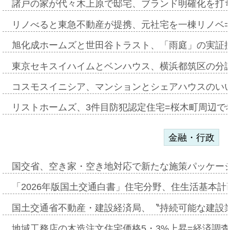
諸戸の家が代々木上原で邸宅、ブランド明確化を打
リノべると東急不動産が提携、元社宅を一棟リノベ
旭化成ホームズと世田谷トラスト、「雨庭」の実証
東京セキスイハイムとベンハウス、横浜都筑区の分
コスモスイニシア、マンションとシェアハウスのい
リストホームズ、3件目防犯認定住宅=桜木町周辺で
金融・行政
国交省、空き家・空き地対応で新たな施策パッケー
「2026年版国土交通白書」住宅分野、住生活基本計
国土交通省不動産・建設経済局、〝持続可能な建設
地域工務店の木造注文住宅価格5・3%上昇=経済調