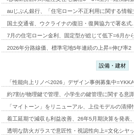
auじぶん銀行、「住宅ローン不正利用に関する情報
国土交通省、ウクライナの復旧・復興協力で署名式
7月の住宅ローン金利、固定型が総じて低下=6月か
2026年分路線価、標準宅地5年連続の上昇=伸び率2・
設備・建材
「性能向上リノベ2026」デザイン事例募集中=YKKA
約7割が物理鍵で管理、小学生の鍵管理に関する意識調査
「マイトーン」をリニューアル、上位モデルの清掃
着工延期で減収も利益改善、26年5月期決算を発表
透明な防火ガラスで意匠性・視認性向上=文化シヤ