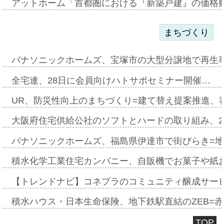
アットホーム「首都圏における『新築戸建』の価格
まちづくり
パナソニックホームズ、宝塚市の大型分譲地で再生
全宅連、28日に会員向けハトサポセミナー開催…
UR、防災性向上のまちづくり=建て替え提案推進、
大阪府住宅供給公社のソフトとハードの取り組み、2
パナソニックホームズ、福島県伊達市で街びらき=
積水化学工業住宅カンパニー、自販機でお菓子や紙
【トレンドナビ】コネプラのコミュニティ醸成サー
積水ハウス・日本生命保険、地下鉄駅直結のZEB=赤坂
TOP