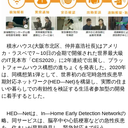
積水ハウス(大阪市北区、仲井嘉浩社長)はアメリ
カ・ラスベで7～10日の会期で開催された世界最大級
のIT見本市「CES2020」に2年連続で出展し、プラッ
トフォームハウス構想の進ちょくを発表した。2020年
は、同構想第1弾として、世界初の在宅時急性疾患早
期対応ネットワーク(HED―Net)を構築し、実際の住ま
いや暮らしでの有効性を検証する生活者参加型の開発
に着手するとした。
HED―Netは、In―Home Early Detection Networkの
略。同サービスは、脳卒中や心筋梗塞などの急性疾患
を、住まいが早期発見し、緊急対応まで行う。