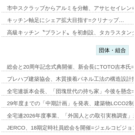
市中スクラップからアルミを分離、アサヒセイレン
キッチン軸足にシェア拡大目指す=クリナップ…
高級キッチン〝ブランド〟を初創設、タカラスタン
団体・組合
総会と20周年記念式典開催、新会長にTOTO吉本氏
プレハブ建築協会、木質接着パネル工法の構造設計
全宅連坂本会長、「団塊世代の持ち家」今後を懸念
29年度までの「中期計画」を発表、建築物LCCO2
全宅連2026年度事業、「外国人との取引実務調査」新
JERCO、18期定時社員総会を開催=ジェルコビジョン