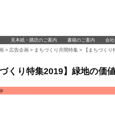
面
見本紙・購読のご案内
書籍のご案内
会社
画
>
広告企画
>
まちづくり月間特集
>
【まちづくり特
づくり特集2019】緑地の価値
中