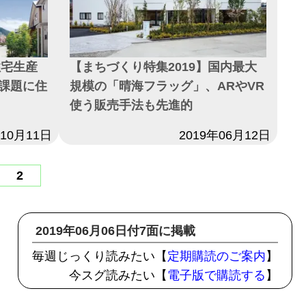
住宅生産
【まちづくり特集2019】国内最大
課題に住
規模の「晴海フラッグ」、ARやVR
使う販売手法も先進的
年10月11日
日付
2019年06月12日
2
2019年06月06日付7面に掲載
毎週じっくり読みたい【
定期購読のご案内
】
今スグ読みたい【
電子版で購読する
】