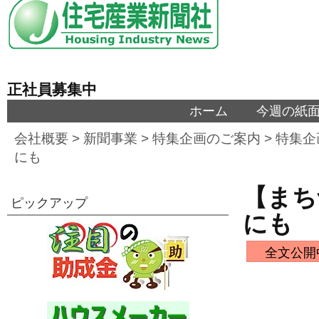
正社員募集中
ホーム
今週の紙
会社概要
>
新聞事業
>
特集企画のご案内
>
特集企
にも
【まち
ピックアップ
にも
全文公開