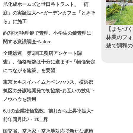
旭化成ホームズと世田谷トラスト、「雨
庭」の実証拡大へ=ガーデンカフェ「ときそ
ら」に施工
【まちづく
約7割が物理鍵で管理、小学生の鍵管理に
林業のフォ
関する意識調査=Nature
栽で調和の
全建総連「第6回工務店アンケート調
日付
査」、価格転嫁は十分に進まず=「物価安定
につながる施策」を要望
東京セキスイハイムとベンハウス、横浜都
筑区の分譲地開発で初協業=お互いの技術・
ノウハウを活用
6月の企業物価指数、前月から上昇率拡大=
前年同月比7・1%上昇
国交省、空き家・空き地対応で新たな施策