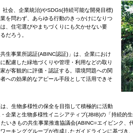
境、社会、企業統治)やSDGs(持続可能な開発目標)
企業を問わず、あらゆる行動のきっかけになりつ
れは、住宅選びやまちづくりにも欠かせない要
なるだろう。
共生事業所認証(ABINC認証)」は、企業におけ
性に配慮した緑地づくりや管理・利用などの取り
門家が客観的に評価・認証する。環境問題への関
活者への効果的なアピール手段として活用できそ
認証は、生物多様性の保全を目指して積極的に活動
・企業と生物多様性イニシアティブ(JBIB)の「持続的
したいきもの共生事業推進協議会(ABINC=エイビンク
同ワーキンググループが作成したガイドラインに基づき