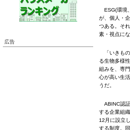
ESG(環
が、個人・
つある。そ
素・視点に
広告
「いきもの
る生物多様
組みを、専
心が高い生
うだ。
ABINC
する企業組織
12月に設立
する制度。