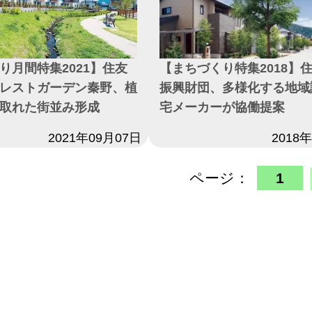
り月間特集2021】住友
【まちづくり特集2018】
レストガーデン秦野、植
振興財団、多様化する地域
取れた街並み形成
宅メーカーが協働提案
2021年09月07日
日付
2018
ページ：
1