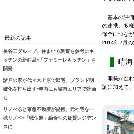
基本の評
の連携、多様
保全につなが
最新の記事
2014年2
長谷工グループ、住まい方調査を参考にキ
ッチンの新商品=「ファミーレキッチン」を
晴海
開発
開発が進
諸戸の家が代々木上原で邸宅、ブランド明
証に加えて、
確化を打ち出す=年内にも城南エリアで計画
も
リノべると東急不動産が提携、元社宅を一
棟リノベ=「職住遊」融合型の賃貸レジデン
スに