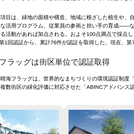
価項目は、緑地の面積や構造、地域に根ざした植生や、
な活用プログラム、従業員の参画と担い手の育成――な
る活動があれば加点される。およそ100点満点で採点し
月の第1回認証から、累計76件が認証を取得した。現在、
フラッグは街区単位で認証取得
む晴海フラッグは、世界的なまちづくりの環境認証制度「
複数街区の緑化評価に対応させた「ABINCアドバンス