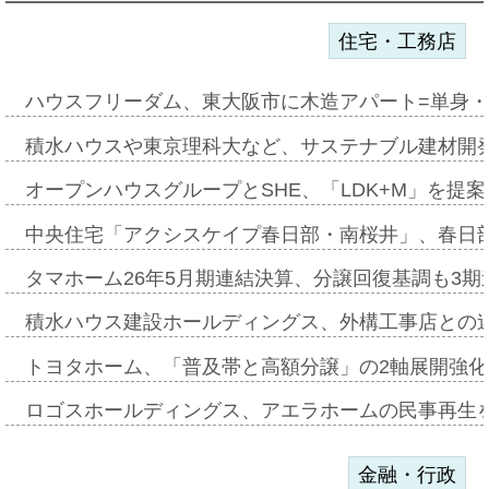
住宅・工務店
ハウスフリーダム、東大阪市に木造アパート=単身・
積水ハウスや東京理科大など、サステナブル建材開
オープンハウスグループとSHE、「LDK+M」を提
中央住宅「アクシスケイプ春日部・南桜井」、春日
タマホーム26年5月期連結決算、分譲回復基調も3
積水ハウス建設ホールディングス、外構工事店との
トヨタホーム、「普及帯と高額分譲」の2軸展開強化
ロゴスホールディングス、アエラホームの民事再生
金融・行政