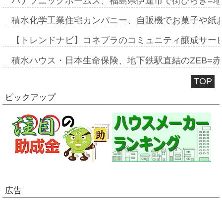
パナソニックホームズ、福島県伊達市で街びらき=
積水化学工業住宅カンパニー、自販機でお菓子や紙
【トレンドナビ】コネプラのコミュニティ醸成サー
積水ハウス・日本生命保険、地下鉄駅直結のZEB=赤坂
TOP
ピックアップ
広告