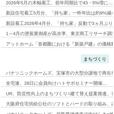
2026年5月の木軸着工、前年同期比で43・5%増に…
新設住宅着工5月分、「持ち家」一昨年比は約9%減=
新設着工2026年4月分、「持ち家」反動で3ヵ月ぶ
1～4月の塗装業倒産が高水準、東京商工リサーチ調
アットホーム「首都圏における『新築戸建』の価格
まちづくり
パナソニックホームズ、宝塚市の大型分譲地で再生
全宅連、28日に会員向けハトサポセミナー開催…
UR、防災性向上のまちづくり=建て替え提案推進、
大阪府住宅供給公社のソフトとハードの取り組み、2