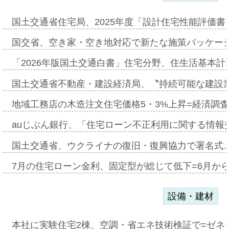
国土交通省住宅局、2025年度「設計住宅性能評価
国交省、空き家・空き地対応で新たな施策パッケー
「2026年版国土交通白書」住宅分野、住生活基本計
国土交通省不動産・建設経済局、〝持続可能な建設
地域工務店の木造注文住宅価格5・3%上昇=経済調
auじぶん銀行、「住宅ローン不正利用に関する情報
国土交通省、ウクライナの復旧・復興協力で署名式
7月の住宅ローン金利、固定型が総じて低下=6月か
設備・建材
本社に実験住宅2棟、空調・省エネ技術検証で=ゼネ