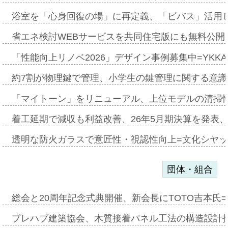
浴室を「心身回復の場」に再定義、「ビバス」活用し
省エネ検討WEBサービスを共同住宅版にも無料公開、
「性能向上リノベ2026」デザイン事例募集中=YKKA
約7割が物理鍵で管理、小学生の鍵管理に関する意識調査
「マイトーン」をリニューアル、上位モデルの清掃
着工延期で減収も利益改善、26年5月期決算を発表
透明な防火ガラスで意匠性・視認性向上=文化シヤ
団体・組合
総会と20周年記念式典開催、新会長にTOTO吉本氏
プレハブ建築協会、木質接着パネル工法の構造設計