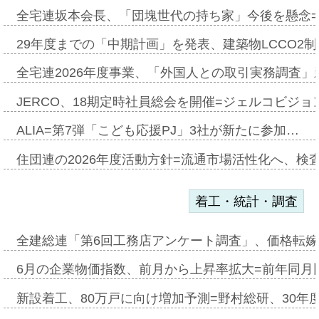
全宅連坂本会長、「団塊世代の持ち家」今後を懸念
29年度までの「中期計画」を発表、建築物LCCO2
全宅連2026年度事業、「外国人との取引実務調査」新
JERCO、18期定時社員総会を開催=ジェルコビジョン
ALIA=第7弾「こども応援PJ」3社が新たに参加…
住団連の2026年度活動方針=流通市場活性化へ、検
着工・統計・調査
全建総連「第6回工務店アンケート調査」、価格転嫁
6月の企業物価指数、前月から上昇率拡大=前年同月比
新設着工、80万戸に向け増加予測=野村総研、30年