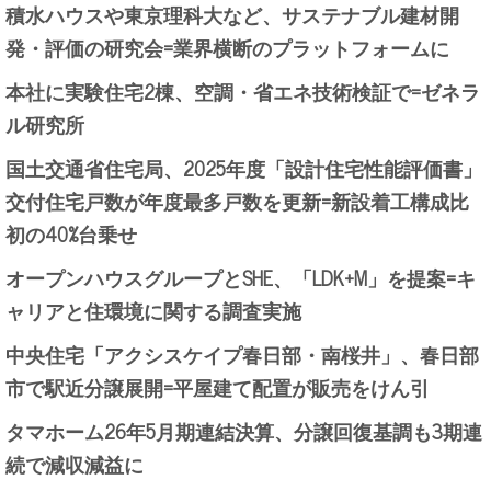
積水ハウスや東京理科大など、サステナブル建材開
発・評価の研究会=業界横断のプラットフォームに
本社に実験住宅2棟、空調・省エネ技術検証で=ゼネラ
ル研究所
国土交通省住宅局、2025年度「設計住宅性能評価書」
交付住宅戸数が年度最多戸数を更新=新設着工構成比
初の40%台乗せ
オープンハウスグループとSHE、「LDK+M」を提案=キ
ャリアと住環境に関する調査実施
中央住宅「アクシスケイプ春日部・南桜井」、春日部
市で駅近分譲展開=平屋建て配置が販売をけん引
タマホーム26年5月期連結決算、分譲回復基調も3期連
続で減収減益に