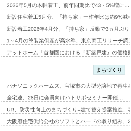
2026年5月の木軸着工、前年同期比で43・5%増に…
新設住宅着工5月分、「持ち家」一昨年比は約9%減=
新設着工2026年4月分、「持ち家」反動で3ヵ月ぶ
1～4月の塗装業倒産が高水準、東京商工リサーチ調
アットホーム「首都圏における『新築戸建』の価格
まちづくり
パナソニックホームズ、宝塚市の大型分譲地で再生
全宅連、28日に会員向けハトサポセミナー開催…
UR、防災性向上のまちづくり=建て替え提案推進、
大阪府住宅供給公社のソフトとハードの取り組み、2