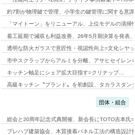
約7割が物理鍵で管理、小学生の鍵管理に関する意識調査
「マイトーン」をリニューアル、上位モデルの清掃
着工延期で減収も利益改善、26年5月期決算を発表
透明な防火ガラスで意匠性・視認性向上=文化シヤ
市中スクラップからアルミを分離、アサヒセイレン
キッチン軸足にシェア拡大目指す=クリナップ…
高級キッチン〝ブランド〟を初創設、タカラスタン
団体・組合
総会と20周年記念式典開催、新会長にTOTO吉本氏
プレハブ建築協会、木質接着パネル工法の構造設計