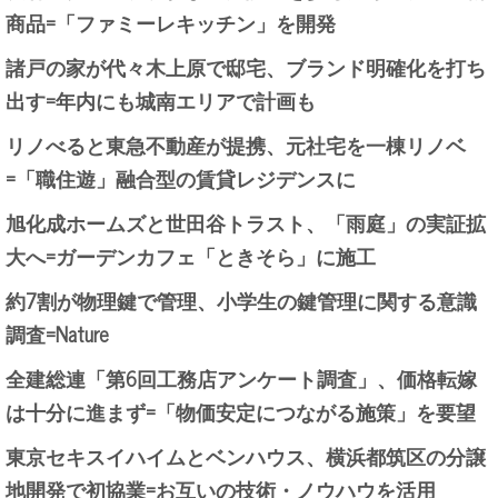
商品=「ファミーレキッチン」を開発
諸戸の家が代々木上原で邸宅、ブランド明確化を打ち
出す=年内にも城南エリアで計画も
リノべると東急不動産が提携、元社宅を一棟リノベ
=「職住遊」融合型の賃貸レジデンスに
旭化成ホームズと世田谷トラスト、「雨庭」の実証拡
大へ=ガーデンカフェ「ときそら」に施工
約7割が物理鍵で管理、小学生の鍵管理に関する意識
調査=Nature
全建総連「第6回工務店アンケート調査」、価格転嫁
は十分に進まず=「物価安定につながる施策」を要望
東京セキスイハイムとベンハウス、横浜都筑区の分譲
地開発で初協業=お互いの技術・ノウハウを活用