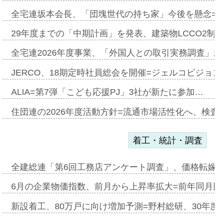
全宅連坂本会長、「団塊世代の持ち家」今後を懸念
29年度までの「中期計画」を発表、建築物LCCO2
全宅連2026年度事業、「外国人との取引実務調査」新
JERCO、18期定時社員総会を開催=ジェルコビジョン
ALIA=第7弾「こども応援PJ」3社が新たに参加…
住団連の2026年度活動方針=流通市場活性化へ、検
着工・統計・調査
全建総連「第6回工務店アンケート調査」、価格転嫁
6月の企業物価指数、前月から上昇率拡大=前年同月比
新設着工、80万戸に向け増加予測=野村総研、30年