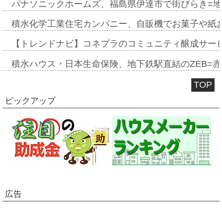
パナソニックホームズ、福島県伊達市で街びらき=
積水化学工業住宅カンパニー、自販機でお菓子や紙
【トレンドナビ】コネプラのコミュニティ醸成サー
積水ハウス・日本生命保険、地下鉄駅直結のZEB=赤坂
TOP
ピックアップ
広告