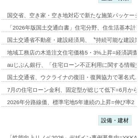
国交省、空き家・空き地対応で新たな施策パッケー
「2026年版国土交通白書」住宅分野、住生活基本計
国土交通省不動産・建設経済局、〝持続可能な建設
地域工務店の木造注文住宅価格5・3%上昇=経済調
auじぶん銀行、「住宅ローン不正利用に関する情報
国土交通省、ウクライナの復旧・復興協力で署名式
7月の住宅ローン金利、固定型が総じて低下=6月か
2026年分路線価、標準宅地5年連続の上昇=伸び率2・
設備・建材
「性能向上リノベ2026」デザイン事例募集中=YKKA