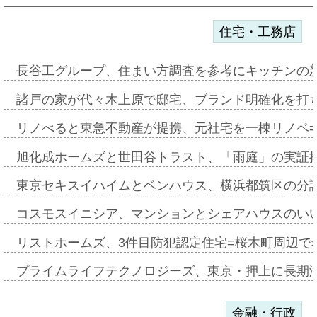
住宅・工務店
長谷工グループ、住まい方調査を参考にキッチンの
諸戸の家が代々木上原で邸宅、ブランド明確化を打
リノべると東急不動産が提携、元社宅を一棟リノベ
旭化成ホームズと世田谷トラスト、「雨庭」の実証
東京セキスイハイムとベンハウス、横浜都筑区の分
コスモスイニシア、マンションとシェアハウスのい
リストホームズ、3件目防犯認定住宅=桜木町周辺で
プライムライフテクノロジーズ、東京・押上に長期
金融・行政