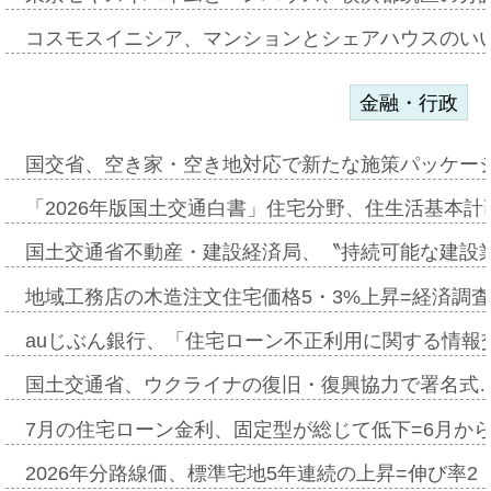
コスモスイニシア、マンションとシェアハウスのい
金融・行政
国交省、空き家・空き地対応で新たな施策パッケー
「2026年版国土交通白書」住宅分野、住生活基本計
国土交通省不動産・建設経済局、〝持続可能な建設
地域工務店の木造注文住宅価格5・3%上昇=経済調
auじぶん銀行、「住宅ローン不正利用に関する情報
国土交通省、ウクライナの復旧・復興協力で署名式
7月の住宅ローン金利、固定型が総じて低下=6月か
2026年分路線価、標準宅地5年連続の上昇=伸び率2・