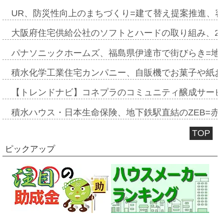
UR、防災性向上のまちづくり=建て替え提案推進、
大阪府住宅供給公社のソフトとハードの取り組み、2
パナソニックホームズ、福島県伊達市で街びらき=
積水化学工業住宅カンパニー、自販機でお菓子や紙
【トレンドナビ】コネプラのコミュニティ醸成サー
積水ハウス・日本生命保険、地下鉄駅直結のZEB=赤坂
TOP
ピックアップ