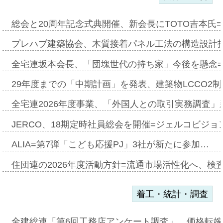
総会と20周年記念式典開催、新会長にTOTO吉本氏
プレハブ建築協会、木質接着パネル工法の構造設計
全宅連坂本会長、「団塊世代の持ち家」今後を懸念
29年度までの「中期計画」を発表、建築物LCCO2
全宅連2026年度事業、「外国人との取引実務調査」新
JERCO、18期定時社員総会を開催=ジェルコビジョン
ALIA=第7弾「こども応援PJ」3社が新たに参加…
住団連の2026年度活動方針=流通市場活性化へ、検
着工・統計・調査
全建総連「第6回工務店アンケート調査」、価格転嫁