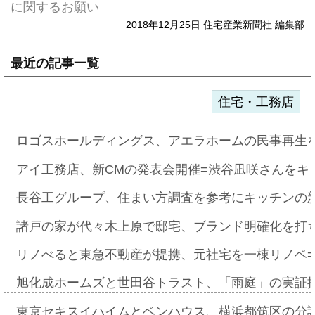
に関するお願い
2018年12月25日 住宅産業新聞社 編集部
最近の記事一覧
住宅・工務店
ロゴスホールディングス、アエラホームの民事再生
アイ工務店、新CMの発表会開催=渋谷凪咲さんをキ
長谷工グループ、住まい方調査を参考にキッチンの
諸戸の家が代々木上原で邸宅、ブランド明確化を打
リノべると東急不動産が提携、元社宅を一棟リノベ
旭化成ホームズと世田谷トラスト、「雨庭」の実証
東京セキスイハイムとベンハウス、横浜都筑区の分