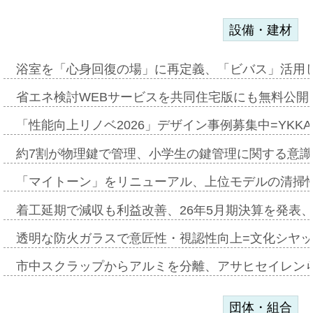
設備・建材
浴室を「心身回復の場」に再定義、「ビバス」活用し
省エネ検討WEBサービスを共同住宅版にも無料公開、
「性能向上リノベ2026」デザイン事例募集中=YKKA
約7割が物理鍵で管理、小学生の鍵管理に関する意識調査
「マイトーン」をリニューアル、上位モデルの清掃
着工延期で減収も利益改善、26年5月期決算を発表
透明な防火ガラスで意匠性・視認性向上=文化シヤ
市中スクラップからアルミを分離、アサヒセイレン
団体・組合