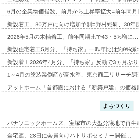
6月の企業物価指数、前月から上昇率拡大=前年同月比
新設着工、80万戸に向け増加予測=野村総研、30年
2026年5月の木軸着工、前年同期比で43・5%増に…
新設住宅着工5月分、「持ち家」一昨年比は約9%減=
新設着工2026年4月分、「持ち家」反動で3ヵ月ぶ
1～4月の塗装業倒産が高水準、東京商工リサーチ調
アットホーム「首都圏における『新築戸建』の価格
まちづくり
パナソニックホームズ、宝塚市の大型分譲地で再生
全宅連、28日に会員向けハトサポセミナー開催…