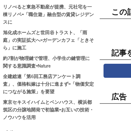
リノべると東急不動産が提携、元社宅を一
この
棟リノベ=「職住遊」融合型の賃貸レジデン
スに
旭化成ホームズと世田谷トラスト、「雨
庭」の実証拡大へ=ガーデンカフェ「ときそ
ら」に施工
記事
約7割が物理鍵で管理、小学生の鍵管理に
関する意識調査=Nature
全建総連「第6回工務店アンケート調
査」、価格転嫁は十分に進まず=「物価安定
につながる施策」を要望
広告
東京セキスイハイムとベンハウス、横浜都
筑区の分譲地開発で初協業=お互いの技術・
ノウハウを活用