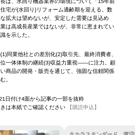
長は、水回り機器業界の環境について「15年前
住宅が(水回り)リフォーム適齢期を迎える。数
きな拡大は望めないが、安定した需要は見込め
産業は高成長産業ではないが、非常に恵まれてい
認識を示した。
(1)同業他社との差別化(2)取引先、最終消費者、
位一体体制の継続(3)収益力重視――に注力。顧
高い商品の開発・販売を通じて、強固な信頼関係
組む。
2月21日付け4面から記事の一部を抜粋
続きは本紙でご確認ください
【購読申込】
タカラスタンダード、渡辺