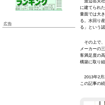
渡辺岳夫社
に建てられた
量面では大
る。水回り
広告
る」という
その上で、
メーカーの三
客満足度の
構築に取り
2013年
この記事の