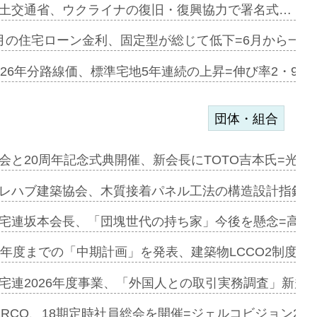
協業=お互…
土交通省、ウクライナの復旧・復興協力で署名式…
のコリビング…
月の住宅ローン金利、固定型が総じて低下=6月から一転
ある2階建…
026年分路線価、標準宅地5年連続の上昇=伸び率2・9%
団体・組合
会と20周年記念式典開催、新会長にTOTO吉本氏=光触
e…
レハブ建築協会、木質接着パネル工法の構造設計指針を
加=リンナ…
宅連坂本会長、「団塊世代の持ち家」今後を懸念=高齢
見込む=…
9年度までの「中期計画」を発表、建築物LCCO2制度へ
宅連2026年度事業、「外国人との取引実務調査」新規に
開始=三協…
ERCO、18期定時社員総会を開催=ジェルコビジョン203