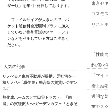
東京セ
ザー版」を年4回発行しております。
コスモ
ファイルサイズが大きいので、パ
リスト
ケット通信料金定額制プランに加入
していない携帯電話やスマートフォ
ンなどを利用している方はご注意く
ださい。
「性能向
約7割が
人気の記事
リノべると東急不動産が提携、元社宅を一
「マイ
棟リノベ=「職住遊」融合型の賃貸レジデン
着工延期
スに
透明な
旭化成ホームズと世田谷トラスト、「雨
庭」の実証拡大へ=ガーデンカフェ「ときそ
市中ス