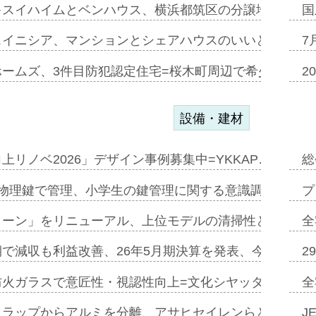
キスイハイムとベンハウス、横浜都筑区の分譲地開発で初
国
スイニシア、マンションとシェアハウスのいいとこどり
7
ホームズ、3件目防犯認定住宅=桜木町周辺で希少価値の
2
設備・建材
上リノベ2026」デザイン事例募集中=YKKAP…
総
物理鍵で管理、小学生の鍵管理に関する意識調査=Natur
プ
トーン」をリニューアル、上位モデルの清掃性と安全性追
全
で減収も利益改善、26年5月期決算を発表、今期は増収
2
防火ガラスで意匠性・視認性向上=文化シヤッター…
全
クラップからアルミを分離、アサヒセイレンらと協働開発
J