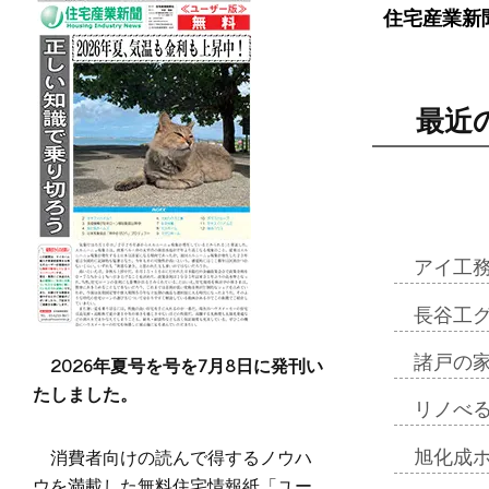
住宅産業新
最近
アイ工
長谷工
2026年夏号を号を7月8日に発刊い
諸戸の
たしました。
リノべ
消費者向けの読んで得するノウハ
旭化成
ウを満載した無料住宅情報紙「ユー