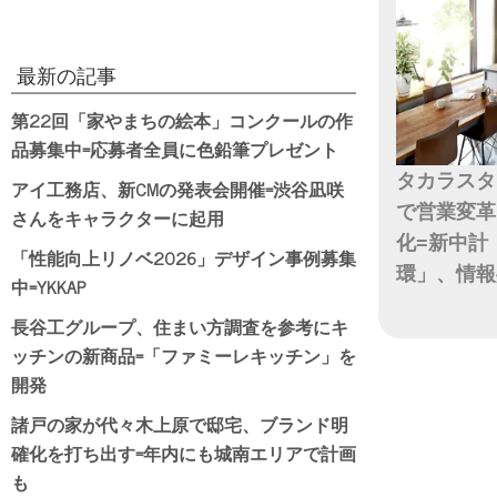
最新の記事
第22回「家やまちの絵本」コンクールの作
品募集中=応募者全員に色鉛筆プレゼント
タカラスタ
アイ工務店、新CMの発表会開催=渋谷凪咲
で営業変革
さんをキャラクターに起用
化=新中計
「性能向上リノベ2026」デザイン事例募集
環」、情報
中=YKKAP
日付
長谷工グループ、住まい方調査を参考にキ
ッチンの新商品=「ファミーレキッチン」を
開発
諸戸の家が代々木上原で邸宅、ブランド明
確化を打ち出す=年内にも城南エリアで計画
も