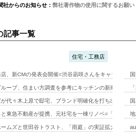
聞社からのお知らせ：
弊社著作物の使用に関するお願い
の記事一覧
住宅・工務店
務店、新CMの発表会開催=渋谷凪咲さんをキャラクター
国
グループ、住まい方調査を参考にキッチンの新商品=「フ
「
家が代々木上原で邸宅、ブランド明確化を打ち出す=年内
国
ると東急不動産が提携、元社宅を一棟リノベ=「職住遊」
地
ホームズと世田谷トラスト、「雨庭」の実証拡大へ=ガー
a