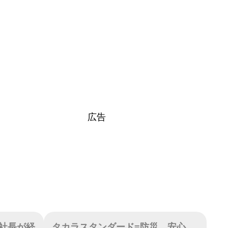
広告
社長が経
タカラスタンダード=防災、安心、