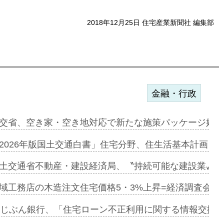
2018年12月25日 住宅産業新聞社 編集部
金融・行政
に起用…
交省、空き家・空き地対応で新たな施策パッケージ始動
ァミーレキ…
2026年版国土交通白書」住宅分野、住生活基本計画を
にも城南エ…
土交通省不動産・建設経済局、〝持続可能な建設業〟の
融合型の賃…
域工務店の木造注文住宅価格5・3%上昇=経済調査会「
デンカフェ…
uじぶん銀行、「住宅ローン不正利用に関する情報交換協