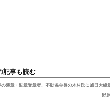
の記事も読む
年春の褒章・勲章受章者、不動協会長の木村氏に旭日大綬
野