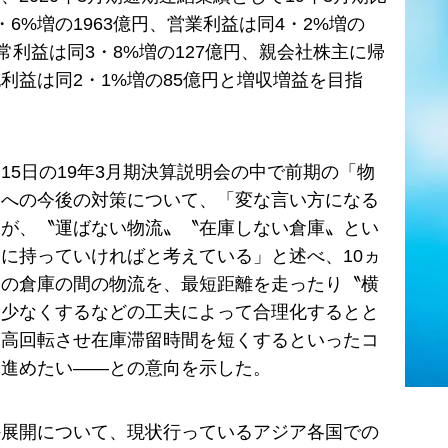
・6%増の1963億円、営業利益は同4・2%増の
経常利益は同3・8%増の127億円、親会社株主に帰
利益は同2・1%増の85億円と増収増益を目指
15日の19年3月期決算説明会の中で前期の「物
」への今後の対策について、「変な言い方になる
いが、〝運ばない物流〟〝在庫しない倉庫〟とい
に持っていければと考えている」と述べ、10ヵ
国の倉庫の間の物流を、最短距離を走ったり〝横
を少なくするなどの工夫によって合理化するとと
を高回転させ在庫滞留時間を短くするといったコ
を進めたい――との意向を示した。
外展開について、現状行っているアジア各国での