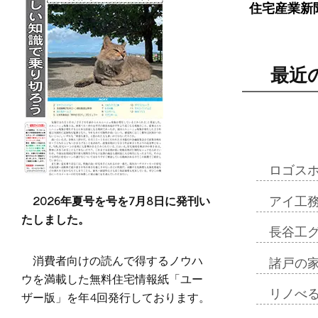
住宅産業新
最近
ロゴス
2026年夏号を号を7月8日に発刊い
アイ工
たしました。
長谷工
消費者向けの読んで得するノウハ
諸戸の
ウを満載した無料住宅情報紙「ユー
リノべ
ザー版」を年4回発行しております。