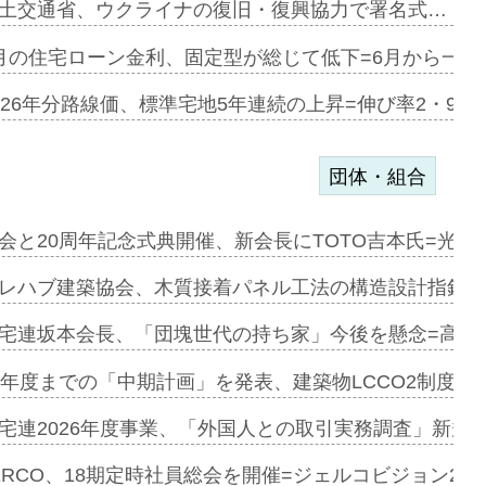
デンカフェ…
土交通省、ウクライナの復旧・復興協力で署名式…
協業=お互…
月の住宅ローン金利、固定型が総じて低下=6月から一転
のコリビング…
026年分路線価、標準宅地5年連続の上昇=伸び率2・9%
団体・組合
を提案=P…
会と20周年記念式典開催、新会長にTOTO吉本氏=光触
とワンビ…
レハブ建築協会、木質接着パネル工法の構造設計指針を
宅連坂本会長、「団塊世代の持ち家」今後を懸念=高齢
e…
9年度までの「中期計画」を発表、建築物LCCO2制度へ
加=リンナ…
宅連2026年度事業、「外国人との取引実務調査」新規に
見込む=…
ERCO、18期定時社員総会を開催=ジェルコビジョン203