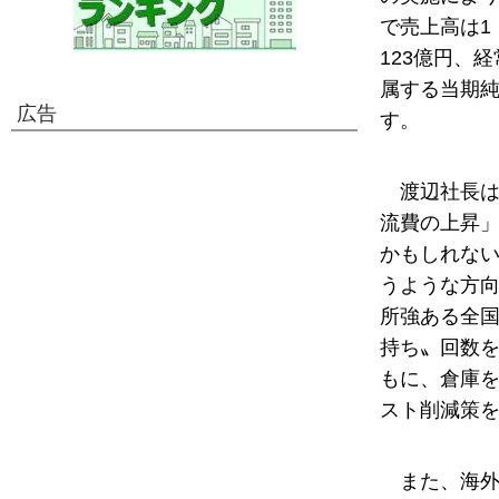
で売上高は1
123億円、
属する当期純
広告
す。
渡辺社長は
流費の上昇
かもしれな
うような方向
所強ある全
持ち〟回数
もに、倉庫
スト削減策
また、海