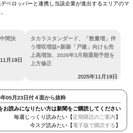
系デベロッパーと連携し当該企業が進出するエリアのマ
た。
度中間決
タカラスタンダード、「数量増」伴
う増収増益=新築「戸建」向けも売
上高増加、2026年3月期通期予想を
年11月19日
上方修正
日付
2025年11月19日
19年05月23日付４面から抜粋
をお読みになりたい方は新聞をご購読してください
毎週じっくり読みたい【
定期購読のご案内
】
今スグ読みたい【
電子版で購読する
】