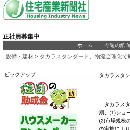
正社員募集中
ホーム
今週の紙
設備・建材
>
タカラスタンダード、物流合理化で取
ピックアップ
タカラスタン
タカラスタ
期、(1)シ
(2)市場規
の実施により