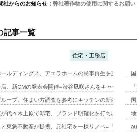
聞社からのお知らせ：
弊社著作物の使用に関するお願い
の記事一覧
住宅・工務店
ホールディングス、アエラホームの民事再生を支援=スポ
国
務店、新CMの発表会開催=渋谷凪咲さんをキャラクター
「
グループ、住まい方調査を参考にキッチンの新商品=「フ
国
家が代々木上原で邸宅、ブランド明確化を打ち出す=年内
地
ると東急不動産が提携、元社宅を一棟リノベ=「職住遊」
a