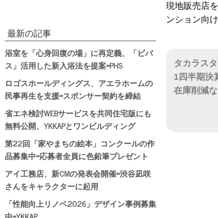
現地販売店
ンション向
最新の記事
浴室を「心身回復の場」に再定義、「ビバ
タカラスタ
ス」活用した新入浴法を提案=PHS
1四半期決
ロゴスホールディングス、アエラホームの
在庫削減な
民事再生を支援=スポンサー契約を締結
省エネ検討WEBサービスを共同住宅版にも
日付
無料公開、YKKAPとワンビルディング
第22回「家やまちの絵本」コンクールの作
品募集中=応募者全員に色鉛筆プレゼント
アイ工務店、新CMの発表会開催=渋谷凪咲
さんをキャラクターに起用
「性能向上リノベ2026」デザイン事例募集
中=YKKAP