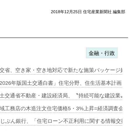
2018年12月25日 住宅産業新聞社 編集部
金融・行政
ンサー契約…
交省、空き家・空き地対応で新たな施策パッケージ始動
に起用…
2026年版国土交通白書」住宅分野、住生活基本計画を
ァミーレキ…
土交通省不動産・建設経済局、〝持続可能な建設業〟の
にも城南エ…
域工務店の木造注文住宅価格5・3%上昇=経済調査会「
融合型の賃…
uじぶん銀行、「住宅ローン不正利用に関する情報交換協