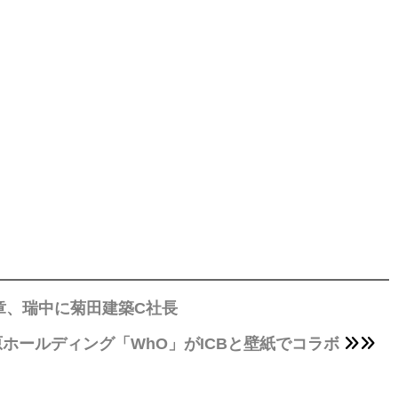
章、瑞中に菊田建築C社長
原ホールディング「WhO」がICBと壁紙でコラボ