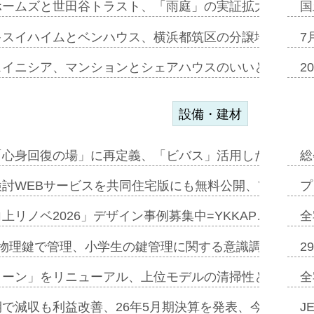
ホームズと世田谷トラスト、「雨庭」の実証拡大へ=ガー
国
キスイハイムとベンハウス、横浜都筑区の分譲地開発で初
7
スイニシア、マンションとシェアハウスのいいとこどり
2
設備・建材
「心身回復の場」に再定義、「ビバス」活用した新入浴法
総
討WEBサービスを共同住宅版にも無料公開、YKKAP
プ
上リノベ2026」デザイン事例募集中=YKKAP…
全
物理鍵で管理、小学生の鍵管理に関する意識調査=Natur
2
トーン」をリニューアル、上位モデルの清掃性と安全性追
全
で減収も利益改善、26年5月期決算を発表、今期は増収
J