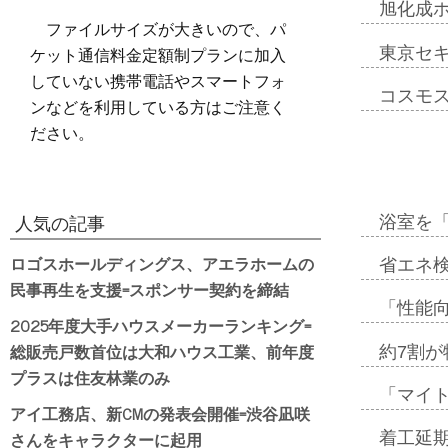
旭化成
ファイルサイズが大きいので、パ
ケット通信料金定額制プランに加入
東京セ
していない携帯電話やスマートフォ
コスモ
ンなどを利用している方はご注意く
ださい。
浴室を
人気の記事
ロゴスホールディングス、アエラホームの
省エネ検
民事再生を支援=スポンサー契約を締結
「性能向
2025年度大手ハウスメーカーランキング=
総販売戸数首位は大和ハウス工業、前年度
約7割が
プラスは住友林業のみ
「マイ
アイ工務店、新CMの発表会開催=渋谷凪咲
さんをキャラクターに起用
着工延期