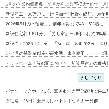
6月の企業物価指数、前月から上昇率拡大=前年同月比
新設着工、80万戸に向け増加予測=野村総研、30年
2026年5月の木軸着工、前年同期比で43・5%増に…
新設住宅着工5月分、「持ち家」一昨年比は約9%減=
新設着工2026年4月分、「持ち家」反動で3ヵ月ぶ
1～4月の塗装業倒産が高水準、東京商工リサーチ調
アットホーム「首都圏における『新築戸建』の価格
まちづくり
パナソニックホームズ、宝塚市の大型分譲地で再生
全宅連、28日に会員向けハトサポセミナー開催…