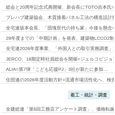
総会と20周年記念式典開催、新会長にTOTO吉本氏
プレハブ建築協会、木質接着パネル工法の構造設計
全宅連坂本会長、「団塊世代の持ち家」今後を懸念
29年度までの「中期計画」を発表、建築物LCCO2
全宅連2026年度事業、「外国人との取引実務調査」新
JERCO、18期定時社員総会を開催=ジェルコビジョン
ALIA=第7弾「こども応援PJ」3社が新たに参加…
住団連の2026年度活動方針=流通市場活性化へ、検
着工・統計・調査
全建総連「第6回工務店アンケート調査」、価格転嫁