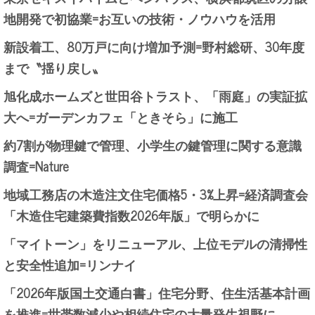
地開発で初協業=お互いの技術・ノウハウを活用
新設着工、80万戸に向け増加予測=野村総研、30年度
まで〝揺り戻し〟
旭化成ホームズと世田谷トラスト、「雨庭」の実証拡
大へ=ガーデンカフェ「ときそら」に施工
約7割が物理鍵で管理、小学生の鍵管理に関する意識
調査=Nature
地域工務店の木造注文住宅価格5・3%上昇=経済調査会
「木造住宅建築費指数2026年版」で明らかに
「マイトーン」をリニューアル、上位モデルの清掃性
と安全性追加=リンナイ
「2026年版国土交通白書」住宅分野、住生活基本計画
を推進=世帯数減少や相続住宅の大量発生視野に