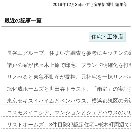
2018年12月25日 住宅産業新聞社 編集部
最近の記事一覧
住宅・工務店
長谷工グループ、住まい方調査を参考にキッチンの
諸戸の家が代々木上原で邸宅、ブランド明確化を打
リノべると東急不動産が提携、元社宅を一棟リノベ
旭化成ホームズと世田谷トラスト、「雨庭」の実証
東京セキスイハイムとベンハウス、横浜都筑区の分
コスモスイニシア、マンションとシェアハウスのい
リストホームズ、3件目防犯認定住宅=桜木町周辺で