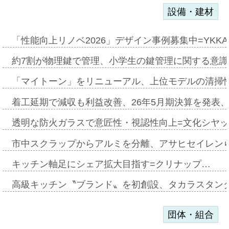
設備・建材
「性能向上リノベ2026」デザイン事例募集中=YKKA
約7割が物理鍵で管理、小学生の鍵管理に関する意識調査
「マイトーン」をリニューアル、上位モデルの清掃
着工延期で減収も利益改善、26年5月期決算を発表
透明な防火ガラスで意匠性・視認性向上=文化シヤ
市中スクラップからアルミを分離、アサヒセイレン
キッチン軸足にシェア拡大目指す=クリナップ…
高級キッチン〝ブランド〟を初創設、タカラスタン
団体・組合