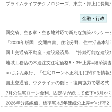
プライムライフテクノロジーズ、東京・押上に長期
金融・行政
国交省、空き家・空き地対応で新たな施策パッケー
「2026年版国土交通白書」住宅分野、住生活基本計
国土交通省不動産・建設経済局、〝持続可能な建設
地域工務店の木造注文住宅価格5・3%上昇=経済調
auじぶん銀行、「住宅ローン不正利用に関する情報
国土交通省、ウクライナの復旧・復興協力で署名式
7月の住宅ローン金利、固定型が総じて低下=6月か
2026年分路線価、標準宅地5年連続の上昇=伸び率2・