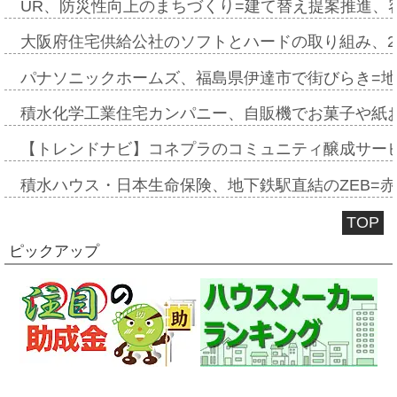
UR、防災性向上のまちづくり=建て替え提案推進、
大阪府住宅供給公社のソフトとハードの取り組み、2
パナソニックホームズ、福島県伊達市で街びらき=
積水化学工業住宅カンパニー、自販機でお菓子や紙
【トレンドナビ】コネプラのコミュニティ醸成サー
積水ハウス・日本生命保険、地下鉄駅直結のZEB=赤坂
TOP
ピックアップ