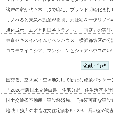
諸戸の家が代々木上原で邸宅、ブランド明確化を打
リノべると東急不動産が提携、元社宅を一棟リノベ
旭化成ホームズと世田谷トラスト、「雨庭」の実証
東京セキスイハイムとベンハウス、横浜都筑区の分
コスモスイニシア、マンションとシェアハウスのい
金融・行政
国交省、空き家・空き地対応で新たな施策パッケー
「2026年版国土交通白書」住宅分野、住生活基本計
国土交通省不動産・建設経済局、〝持続可能な建設
地域工務店の木造注文住宅価格5・3%上昇=経済調