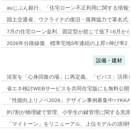
auじぶん銀行、「住宅ローン不正利用に関する情報
国土交通省、ウクライナの復旧・復興協力で署名式
7月の住宅ローン金利、固定型が総じて低下=6月か
2026年分路線価、標準宅地5年連続の上昇=伸び率2・
設備・建材
浴室を「心身回復の場」に再定義、「ビバス」活用し
省エネ検討WEBサービスを共同住宅版にも無料公開、
「性能向上リノベ2026」デザイン事例募集中=YKKA
約7割が物理鍵で管理、小学生の鍵管理に関する意識調査
「マイトーン」をリニューアル、上位モデルの清掃