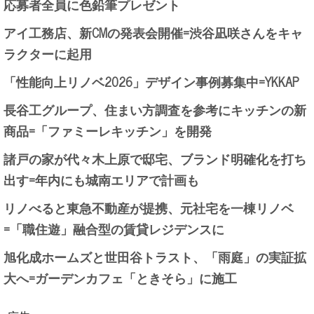
応募者全員に色鉛筆プレゼント
アイ工務店、新CMの発表会開催=渋谷凪咲さんをキャ
ラクターに起用
「性能向上リノベ2026」デザイン事例募集中=YKKAP
長谷工グループ、住まい方調査を参考にキッチンの新
商品=「ファミーレキッチン」を開発
諸戸の家が代々木上原で邸宅、ブランド明確化を打ち
出す=年内にも城南エリアで計画も
リノべると東急不動産が提携、元社宅を一棟リノベ
=「職住遊」融合型の賃貸レジデンスに
旭化成ホームズと世田谷トラスト、「雨庭」の実証拡
大へ=ガーデンカフェ「ときそら」に施工