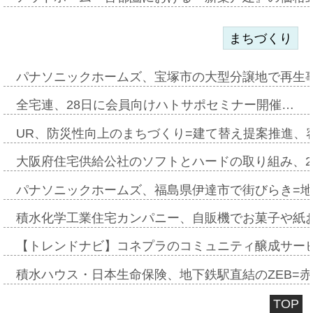
まちづくり
パナソニックホームズ、宝塚市の大型分譲地で再生
全宅連、28日に会員向けハトサポセミナー開催…
UR、防災性向上のまちづくり=建て替え提案推進、
大阪府住宅供給公社のソフトとハードの取り組み、2
パナソニックホームズ、福島県伊達市で街びらき=
積水化学工業住宅カンパニー、自販機でお菓子や紙
【トレンドナビ】コネプラのコミュニティ醸成サー
積水ハウス・日本生命保険、地下鉄駅直結のZEB=赤坂
TOP