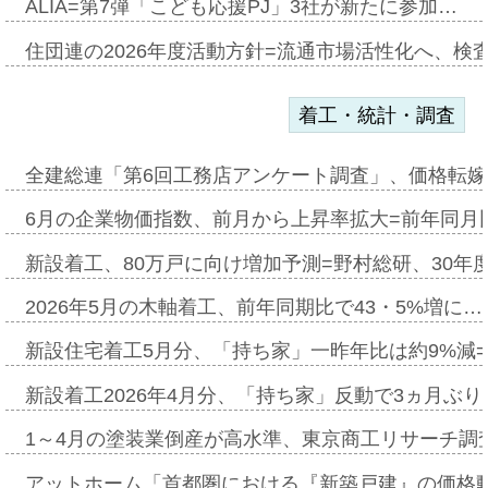
ALIA=第7弾「こども応援PJ」3社が新たに参加…
住団連の2026年度活動方針=流通市場活性化へ、検
着工・統計・調査
全建総連「第6回工務店アンケート調査」、価格転嫁
6月の企業物価指数、前月から上昇率拡大=前年同月比
新設着工、80万戸に向け増加予測=野村総研、30年
2026年5月の木軸着工、前年同期比で43・5%増に…
新設住宅着工5月分、「持ち家」一昨年比は約9%減=
新設着工2026年4月分、「持ち家」反動で3ヵ月ぶ
1～4月の塗装業倒産が高水準、東京商工リサーチ調
アットホーム「首都圏における『新築戸建』の価格