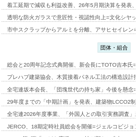
着工延期で減収も利益改善、26年5月期決算を発表
透明な防火ガラスで意匠性・視認性向上=文化シヤ
市中スクラップからアルミを分離、アサヒセイレン
団体・組合
総会と20周年記念式典開催、新会長にTOTO吉本氏
プレハブ建築協会、木質接着パネル工法の構造設計
全宅連坂本会長、「団塊世代の持ち家」今後を懸念
29年度までの「中期計画」を発表、建築物LCCO2
全宅連2026年度事業、「外国人との取引実務調査」新
JERCO、18期定時社員総会を開催=ジェルコビジョン