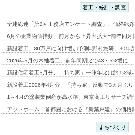
着工・統計・調査
全建総連「第6回工務店アンケート調査」、価格転嫁
6月の企業物価指数、前月から上昇率拡大=前年同月比
新設着工、80万戸に向け増加予測=野村総研、30年
2026年5月の木軸着工、前年同期比で43・5%増に…
新設住宅着工5月分、「持ち家」一昨年比は約9%減=
新設着工2026年4月分、「持ち家」反動で3ヵ月ぶ
1～4月の塗装業倒産が高水準、東京商工リサーチ調
アットホーム「首都圏における『新築戸建』の価格
まちづくり