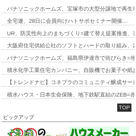
パナソニックホームズ、宝塚市の大型分譲地で再生
全宅連、28日に会員向けハトサポセミナー開催…
UR、防災性向上のまちづくり=建て替え提案推進、
大阪府住宅供給公社のソフトとハードの取り組み、2
パナソニックホームズ、福島県伊達市で街びらき=
積水化学工業住宅カンパニー、自販機でお菓子や紙
【トレンドナビ】コネプラのコミュニティ醸成サー
積水ハウス・日本生命保険、地下鉄駅直結のZEB=赤坂
TOP
ピックアップ