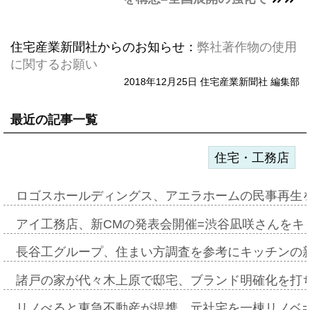
住宅産業新聞社からのお知らせ：
弊社著作物の使用
に関するお願い
2018年12月25日 住宅産業新聞社 編集部
最近の記事一覧
住宅・工務店
ロゴスホールディングス、アエラホームの民事再生
アイ工務店、新CMの発表会開催=渋谷凪咲さんをキ
長谷工グループ、住まい方調査を参考にキッチンの
諸戸の家が代々木上原で邸宅、ブランド明確化を打
リノべると東急不動産が提携、元社宅を一棟リノベ