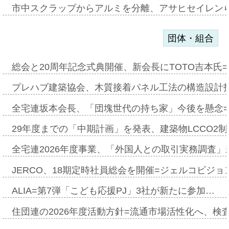
市中スクラップからアルミを分離、アサヒセイレン
団体・組合
総会と20周年記念式典開催、新会長にTOTO吉本氏
プレハブ建築協会、木質接着パネル工法の構造設計
全宅連坂本会長、「団塊世代の持ち家」今後を懸念
29年度までの「中期計画」を発表、建築物LCCO2
全宅連2026年度事業、「外国人との取引実務調査」新
JERCO、18期定時社員総会を開催=ジェルコビジョン
ALIA=第7弾「こども応援PJ」3社が新たに参加…
住団連の2026年度活動方針=流通市場活性化へ、検