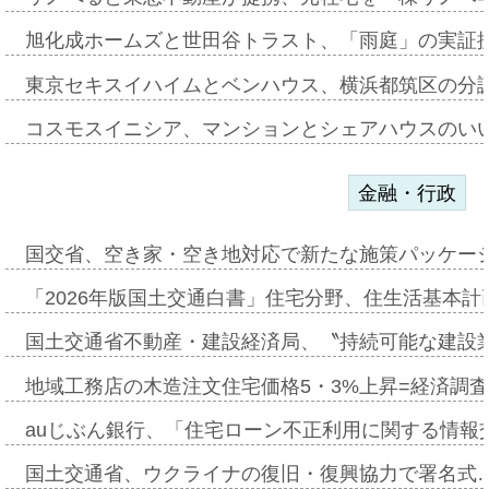
旭化成ホームズと世田谷トラスト、「雨庭」の実証
東京セキスイハイムとベンハウス、横浜都筑区の分
コスモスイニシア、マンションとシェアハウスのい
金融・行政
国交省、空き家・空き地対応で新たな施策パッケー
「2026年版国土交通白書」住宅分野、住生活基本計
国土交通省不動産・建設経済局、〝持続可能な建設
地域工務店の木造注文住宅価格5・3%上昇=経済調
auじぶん銀行、「住宅ローン不正利用に関する情報
国土交通省、ウクライナの復旧・復興協力で署名式