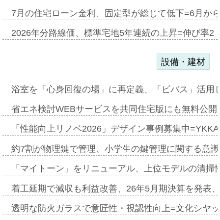
7月の住宅ローン金利、固定型が総じて低下=6月か
2026年分路線価、標準宅地5年連続の上昇=伸び率2・
設備・建材
浴室を「心身回復の場」に再定義、「ビバス」活用し
省エネ検討WEBサービスを共同住宅版にも無料公開、
「性能向上リノベ2026」デザイン事例募集中=YKKA
約7割が物理鍵で管理、小学生の鍵管理に関する意識調査
「マイトーン」をリニューアル、上位モデルの清掃
着工延期で減収も利益改善、26年5月期決算を発表
透明な防火ガラスで意匠性・視認性向上=文化シヤ