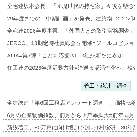
全宅連坂本会長、「団塊世代の持ち家」今後を懸念
29年度までの「中期計画」を発表、建築物LCCO2
全宅連2026年度事業、「外国人との取引実務調査」新
JERCO、18期定時社員総会を開催=ジェルコビジョン
ALIA=第7弾「こども応援PJ」3社が新たに参加…
住団連の2026年度活動方針=流通市場活性化へ、検
着工・統計・調査
全建総連「第6回工務店アンケート調査」、価格転嫁
6月の企業物価指数、前月から上昇率拡大=前年同月比
新設着工、80万戸に向け増加予測=野村総研、30年