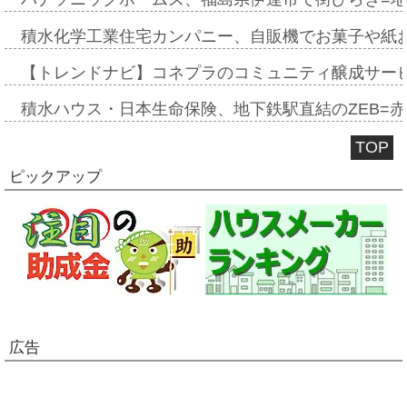
積水化学工業住宅カンパニー、自販機でお菓子や紙
【トレンドナビ】コネプラのコミュニティ醸成サー
積水ハウス・日本生命保険、地下鉄駅直結のZEB=赤坂
TOP
ピックアップ
広告