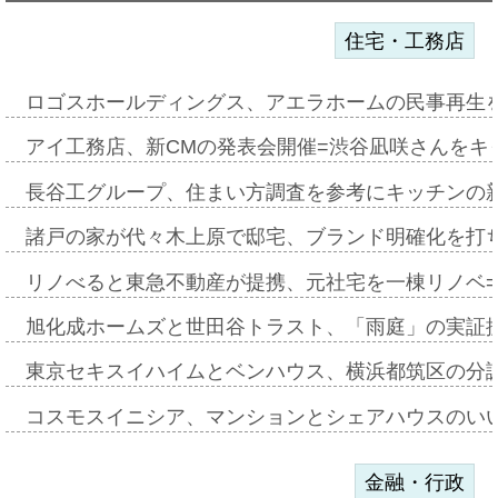
住宅・工務店
ロゴスホールディングス、アエラホームの民事再生
アイ工務店、新CMの発表会開催=渋谷凪咲さんをキ
長谷工グループ、住まい方調査を参考にキッチンの
諸戸の家が代々木上原で邸宅、ブランド明確化を打
リノべると東急不動産が提携、元社宅を一棟リノベ
旭化成ホームズと世田谷トラスト、「雨庭」の実証
東京セキスイハイムとベンハウス、横浜都筑区の分
コスモスイニシア、マンションとシェアハウスのい
金融・行政