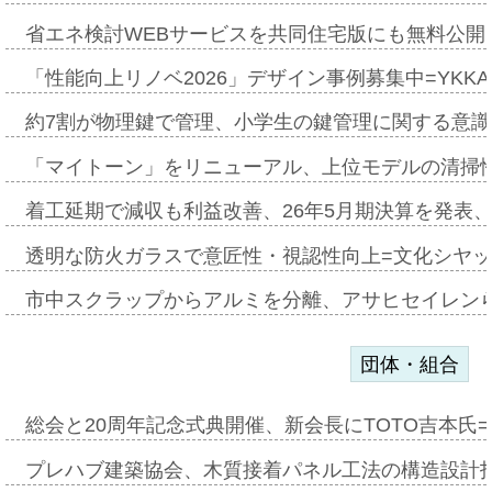
省エネ検討WEBサービスを共同住宅版にも無料公開、
「性能向上リノベ2026」デザイン事例募集中=YKKA
約7割が物理鍵で管理、小学生の鍵管理に関する意識調査
「マイトーン」をリニューアル、上位モデルの清掃
着工延期で減収も利益改善、26年5月期決算を発表
透明な防火ガラスで意匠性・視認性向上=文化シヤ
市中スクラップからアルミを分離、アサヒセイレン
団体・組合
総会と20周年記念式典開催、新会長にTOTO吉本氏
プレハブ建築協会、木質接着パネル工法の構造設計