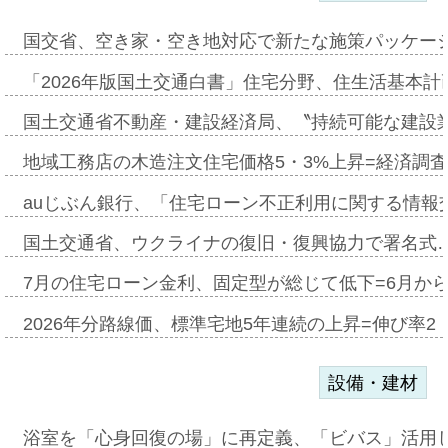
国交省、空き家・空き地対応で新たな施策パッケー
「2026年版国土交通白書」住宅分野、住生活基本計
国土交通省不動産・建設経済局、〝持続可能な建設
地域工務店の木造注文住宅価格5・3%上昇=経済調
auじぶん銀行、「住宅ローン不正利用に関する情報
国土交通省、ウクライナの復旧・復興協力で署名式
7月の住宅ローン金利、固定型が総じて低下=6月か
2026年分路線価、標準宅地5年連続の上昇=伸び率2・
設備・建材
浴室を「心身回復の場」に再定義、「ビバス」活用し