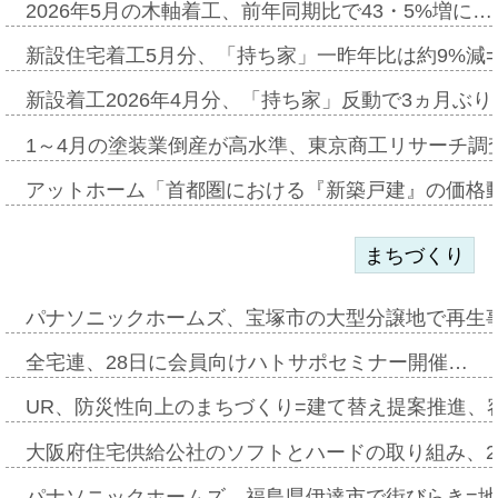
2026年5月の木軸着工、前年同期比で43・5%増に…
新設住宅着工5月分、「持ち家」一昨年比は約9%減=
新設着工2026年4月分、「持ち家」反動で3ヵ月ぶ
1～4月の塗装業倒産が高水準、東京商工リサーチ調
アットホーム「首都圏における『新築戸建』の価格
まちづくり
パナソニックホームズ、宝塚市の大型分譲地で再生
全宅連、28日に会員向けハトサポセミナー開催…
UR、防災性向上のまちづくり=建て替え提案推進、
大阪府住宅供給公社のソフトとハードの取り組み、2
パナソニックホームズ、福島県伊達市で街びらき=