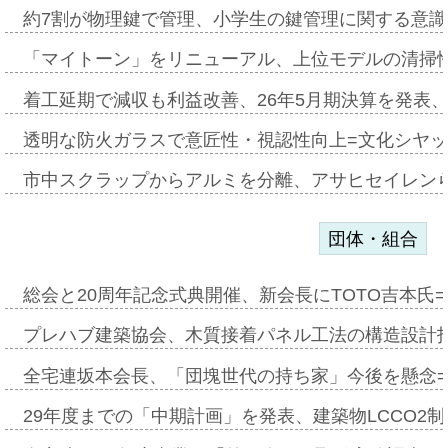
約7割が物理鍵で管理、小学生の鍵管理に関する意識調査
「マイトーン」をリニューアル、上位モデルの清掃
着工延期で減収も利益改善、26年5月期決算を発表
透明な防火ガラスで意匠性・視認性向上=文化シヤ
市中スクラップからアルミを分離、アサヒセイレン
団体・組合
総会と20周年記念式典開催、新会長にTOTO吉本氏
プレハブ建築協会、木質接着パネル工法の構造設計
全宅連坂本会長、「団塊世代の持ち家」今後を懸念
29年度までの「中期計画」を発表、建築物LCCO2