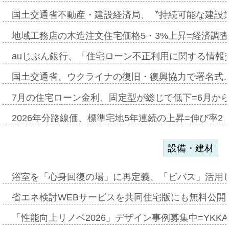
国土交通省不動産・建設経済局、〝持続可能な建設
地域工務店の木造注文住宅価格5・3%上昇=経済調
auじぶん銀行、「住宅ローン不正利用に関する情報
国土交通省、ウクライナの復旧・復興協力で署名式
7月の住宅ローン金利、固定型が総じて低下=6月か
2026年分路線価、標準宅地5年連続の上昇=伸び率2・
設備・建材
浴室を「心身回復の場」に再定義、「ビバス」活用し
省エネ検討WEBサービスを共同住宅版にも無料公開、
「性能向上リノベ2026」デザイン事例募集中=YKKA