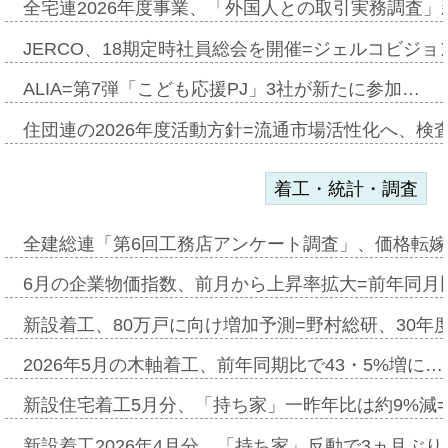
全宅連2026年度事業、「外国人との取引実務調査」新
JERCO、18期定時社員総会を開催=ジェルコビジョン
ALIA=第7弾「こども応援PJ」3社が新たに参加…
住団連の2026年度活動方針=流通市場活性化へ、検
着工・統計・調査
全建総連「第6回工務店アンケート調査」、価格転嫁
6月の企業物価指数、前月から上昇率拡大=前年同月比
新設着工、80万戸に向け増加予測=野村総研、30年
2026年5月の木軸着工、前年同期比で43・5%増に…
新設住宅着工5月分、「持ち家」一昨年比は約9%減=
新設着工2026年4月分、「持ち家」反動で3ヵ月ぶ