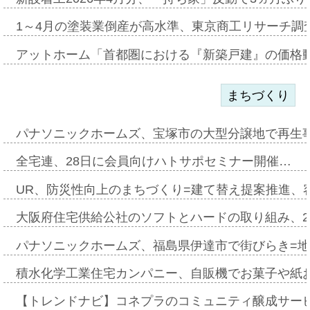
1～4月の塗装業倒産が高水準、東京商工リサーチ調
アットホーム「首都圏における『新築戸建』の価格
まちづくり
パナソニックホームズ、宝塚市の大型分譲地で再生
全宅連、28日に会員向けハトサポセミナー開催…
UR、防災性向上のまちづくり=建て替え提案推進、
大阪府住宅供給公社のソフトとハードの取り組み、2
パナソニックホームズ、福島県伊達市で街びらき=
積水化学工業住宅カンパニー、自販機でお菓子や紙
【トレンドナビ】コネプラのコミュニティ醸成サー