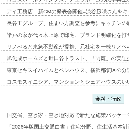
アイ工務店、新CMの発表会開催=渋谷凪咲さんをキ
長谷工グループ、住まい方調査を参考にキッチンの
諸戸の家が代々木上原で邸宅、ブランド明確化を打
リノべると東急不動産が提携、元社宅を一棟リノベ
旭化成ホームズと世田谷トラスト、「雨庭」の実証
東京セキスイハイムとベンハウス、横浜都筑区の分
コスモスイニシア、マンションとシェアハウスのい
金融・行政
国交省、空き家・空き地対応で新たな施策パッケー
「2026年版国土交通白書」住宅分野、住生活基本計