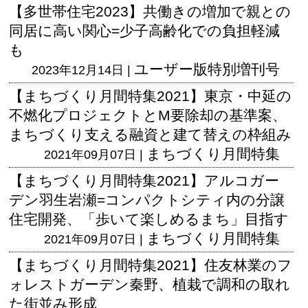
【多世帯住宅2023】共働きの増加で親との
同居に高い関心=少子高齢化での負担軽減
も
ユーザー版
特別増刊号
2023年12月14日 |
【まちづくり月間特集2021】東京・中延の
不燃化プロジェクトとM要除却の基準案、
まちづくり支える融資と建て替えの枠組み
まちづくり月間特集
2021年09月07日 |
【まちづくり月間特集2021】アルコガー
デン羽生岩瀬=コンパクトシティ内の分譲
住宅開発、「歩いて楽しめるまち」目指す
まちづくり月間特集
2021年09月07日 |
【まちづくり月間特集2021】住友林業のフ
ォレストガーデン秦野、植栽で調和の取れ
た街並み形成