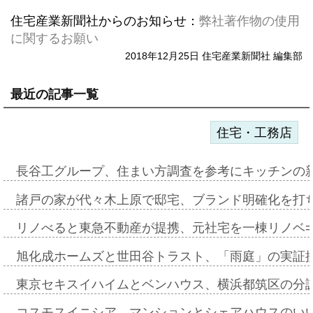
住宅産業新聞社からのお知らせ：
弊社著作物の使用
に関するお願い
2018年12月25日 住宅産業新聞社 編集部
最近の記事一覧
住宅・工務店
長谷工グループ、住まい方調査を参考にキッチンの
諸戸の家が代々木上原で邸宅、ブランド明確化を打
リノべると東急不動産が提携、元社宅を一棟リノベ
旭化成ホームズと世田谷トラスト、「雨庭」の実証
東京セキスイハイムとベンハウス、横浜都筑区の分
コスモスイニシア、マンションとシェアハウスのい