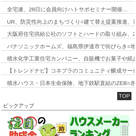
全宅連、28日に会員向けハトサポセミナー開催…
UR、防災性向上のまちづくり=建て替え提案推進、
大阪府住宅供給公社のソフトとハードの取り組み、2
パナソニックホームズ、福島県伊達市で街びらき=
積水化学工業住宅カンパニー、自販機でお菓子や紙
【トレンドナビ】コネプラのコミュニティ醸成サー
積水ハウス・日本生命保険、地下鉄駅直結のZEB=赤坂
TOP
ピックアップ