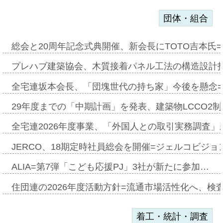
団体・組合
総会と20周年記念式典開催、新会長にTOTO吉本氏
プレハブ建築協会、木質接着パネル工法の構造設計
全宅連坂本会長、「団塊世代の持ち家」今後を懸念
29年度までの「中期計画」を発表、建築物LCCO2
全宅連2026年度事業、「外国人との取引実務調査」新
JERCO、18期定時社員総会を開催=ジェルコビジョン
ALIA=第7弾「こども応援PJ」3社が新たに参加…
住団連の2026年度活動方針=流通市場活性化へ、検
着工・統計・調査