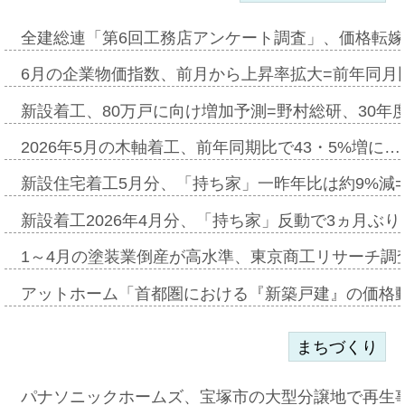
全建総連「第6回工務店アンケート調査」、価格転嫁
6月の企業物価指数、前月から上昇率拡大=前年同月比
新設着工、80万戸に向け増加予測=野村総研、30年
2026年5月の木軸着工、前年同期比で43・5%増に…
新設住宅着工5月分、「持ち家」一昨年比は約9%減=
新設着工2026年4月分、「持ち家」反動で3ヵ月ぶ
1～4月の塗装業倒産が高水準、東京商工リサーチ調
アットホーム「首都圏における『新築戸建』の価格
まちづくり
パナソニックホームズ、宝塚市の大型分譲地で再生