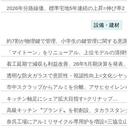
2026年分路線価、標準宅地5年連続の上昇=伸び率2・
設備・建材
約7割が物理鍵で管理、小学生の鍵管理に関する意識調査
「マイトーン」をリニューアル、上位モデルの清掃
着工延期で減収も利益改善、26年5月期決算を発表
透明な防火ガラスで意匠性・視認性向上=文化シヤ
市中スクラップからアルミを分離、アサヒセイレン
キッチン軸足にシェア拡大目指す=クリナップ…
高級キッチン〝ブランド〟を初創設、タカラスタン
奈呉工場にアルミリサイクル専用炉を増設=三協立