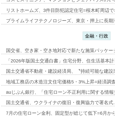
リストホームズ、3件目防犯認定住宅=桜木町周辺で
プライムライフテクノロジーズ、東京・押上に長期
金融・行政
国交省、空き家・空き地対応で新たな施策パッケー
「2026年版国土交通白書」住宅分野、住生活基本計
国土交通省不動産・建設経済局、〝持続可能な建設
地域工務店の木造注文住宅価格5・3%上昇=経済調
auじぶん銀行、「住宅ローン不正利用に関する情報
国土交通省、ウクライナの復旧・復興協力で署名式
7月の住宅ローン金利、固定型が総じて低下=6月か