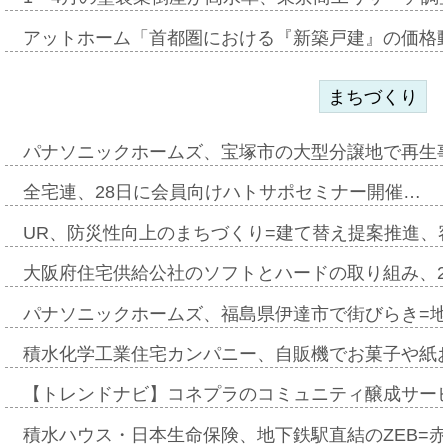
アットホーム「首都圏における『新築戸建』の価格
まちづくり
パナソニックホームズ、宝塚市の大型分譲地で再生
全宅連、28日に会員向けハトサポセミナー開催…
UR、防災性向上のまちづくり=建て替え提案推進、
大阪府住宅供給公社のソフトとハードの取り組み、2
パナソニックホームズ、福島県伊達市で街びらき=
積水化学工業住宅カンパニー、自販機でお菓子や紙
【トレンドナビ】コネプラのコミュニティ醸成サー
積水ハウス・日本生命保険、地下鉄駅直結のZEB=赤坂