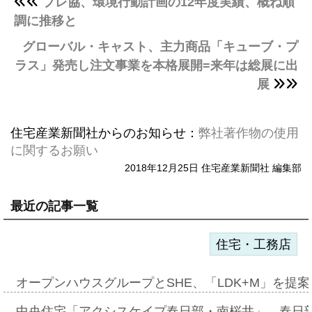
プレ協、環境行動計画の12年度実績、概ね順
調に推移と
グローバル・キャスト、主力商品「キューブ・プ
ラス」発売し注文事業を本格展開=来年は総展に出
展
住宅産業新聞社からのお知らせ：
弊社著作物の使用
に関するお願い
2018年12月25日 住宅産業新聞社 編集部
最近の記事一覧
住宅・工務店
オープンハウスグループとSHE、「LDK+M」を提
中央住宅「アクシスケイプ春日部・南桜井」、春日