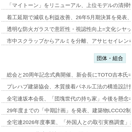
「マイトーン」をリニューアル、上位モデルの清掃
着工延期で減収も利益改善、26年5月期決算を発表
透明な防火ガラスで意匠性・視認性向上=文化シヤ
市中スクラップからアルミを分離、アサヒセイレン
団体・組合
総会と20周年記念式典開催、新会長にTOTO吉本氏
プレハブ建築協会、木質接着パネル工法の構造設計
全宅連坂本会長、「団塊世代の持ち家」今後を懸念
29年度までの「中期計画」を発表、建築物LCCO2
全宅連2026年度事業、「外国人との取引実務調査」新