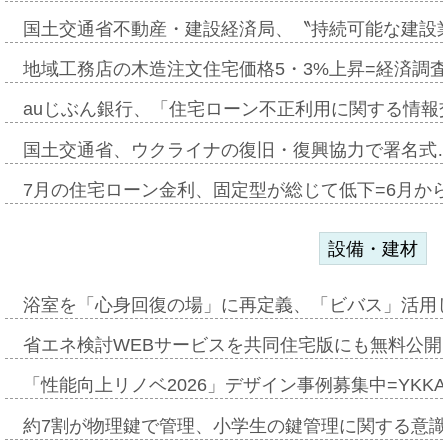
国土交通省不動産・建設経済局、〝持続可能な建設
地域工務店の木造注文住宅価格5・3%上昇=経済調
auじぶん銀行、「住宅ローン不正利用に関する情報
国土交通省、ウクライナの復旧・復興協力で署名式
7月の住宅ローン金利、固定型が総じて低下=6月か
設備・建材
浴室を「心身回復の場」に再定義、「ビバス」活用し
省エネ検討WEBサービスを共同住宅版にも無料公開、
「性能向上リノベ2026」デザイン事例募集中=YKKA
約7割が物理鍵で管理、小学生の鍵管理に関する意識調査