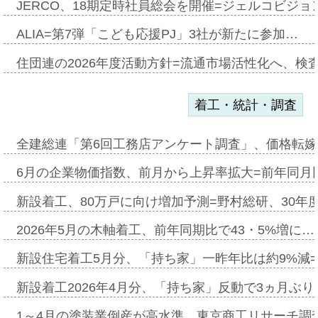
JERCO、18期定時社員総会を開催=ジェルコビジョン
ALIA=第7弾「こども応援PJ」3社が新たに参加…
住団連の2026年度活動方針=流通市場活性化へ、検
着工・統計・調査
全建総連「第6回工務店アンケート調査」、価格転嫁
6月の企業物価指数、前月から上昇率拡大=前年同月比
新設着工、80万戸に向け増加予測=野村総研、30年
2026年5月の木軸着工、前年同期比で43・5%増に…
新設住宅着工5月分、「持ち家」一昨年比は約9%減=
新設着工2026年4月分、「持ち家」反動で3ヵ月ぶ
1～4月の塗装業倒産が高水準、東京商工リサーチ調