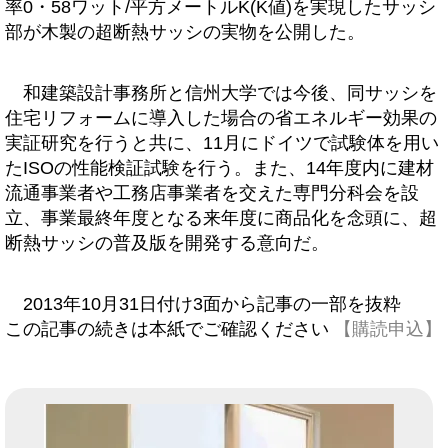
率0・58ワット/平方メートルK(K値)を実現したサッシ
部が木製の超断熱サッシの実物を公開した。
和建築設計事務所と信州大学では今後、同サッシを
住宅リフォームに導入した場合の省エネルギー効果の
実証研究を行うと共に、11月にドイツで試験体を用い
たISOの性能検証試験を行う。また、14年度内に建材
流通事業者や工務店事業者を交えた専門分科会を設
立、事業最終年度となる来年度に商品化を念頭に、超
断熱サッシの普及版を開発する意向だ。
2013年10月31日付け3面から記事の一部を抜粋
この記事の続きは本紙でご確認ください
【購読申込】