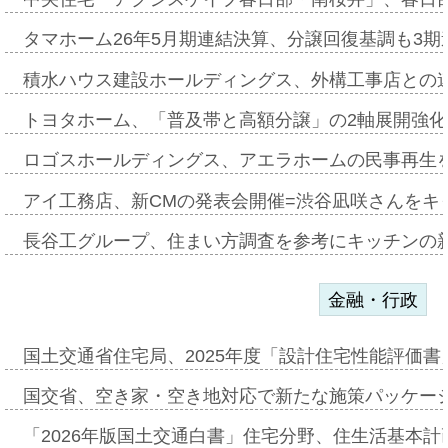
タマホーム26年5月期連結決算、分譲回復基調も3
積水ハウス建設ホールディングス、外構工事店との
トヨタホーム、「普及帯と高額分譲」の2軸展開強化
ロゴスホールディングス、アエラホームの民事再生
アイ工務店、新CMの発表会開催=渋谷凪咲さんをキ
長谷工グループ、住まい方調査を参考にキッチンの
金融・行政
国土交通省住宅局、2025年度「設計住宅性能評価
国交省、空き家・空き地対応で新たな施策パッケー
「2026年版国土交通白書」住宅分野、住生活基本計